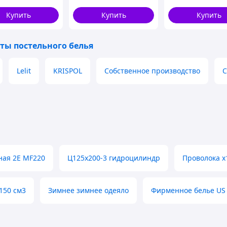
сть. Цвет и узор долго сохраняет свою
 Laced
лето с наволочками
100% полиэстер
 требует глажки. Минимальная деформация
50х70 см
MALLORY HOME
Купить
Купить
Купить
кологическая чистота.
ты постельного белья
 ПО УХОДУ
Lelit
KRISPOL
Собственное производство
C
 наизнанку
ая 2E MF220
Ц125х200-3 гидроцилиндр
Проволока х
150 см3
Зимнее зимнее одеяло
Фирменное белье US 