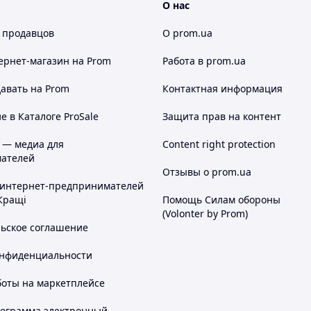
О нас
 продавцов
О prom.ua
ернет-магазин
на Prom
Работа в prom.ua
авать на Prom
Контактная информация
 в Каталоге ProSale
Защита прав на контент
 — медиа для
Content right protection
ателей
Отзывы о prom.ua
 интернет-предпринимателей
Кращі
Помощь Силам обороны
(Volonter by Prom)
льское соглашение
онфиденциальности
боты на маркетплейсе
рограмма электронный