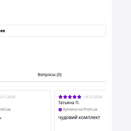
ее
Вопросы (0)
5.11.2024
14.12.2024
Татьяна П.
rom.ua
Куплено на Prom.ua
ь
чудовий комплект