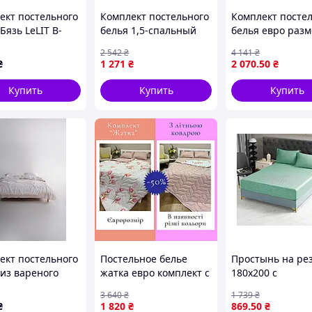
ект постельного
Комплект постельного
Комплект посте
Бязь LeLIT B-
белья 1,5-спальный
белья евро разм
Двуспальный
летний из 100%
резинкой 180 см
2 542
₴
4 141
₴
11503)
хлопка для
поплин для
₴
1 271
₴
2 070
.50
₴
комфортного сна и
комфортного сна
отдыха
отдыха
Купить
Купить
Купить
ект постельного
Постельное белье
Простынь на ре
 из вареного
жатка евро комплект с
180х200 с
а размер
летним одеялом
наволочками 50
3 640
₴
1 739
₴
орный Limasso
Постельное белье на
для кровати сал
₴
1 820
₴
869
.50
₴