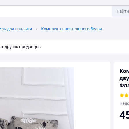
Найти
иль для спальни
Комплекты постельного белья
от других продавцов
Ком
дву
Фл
Недо
4