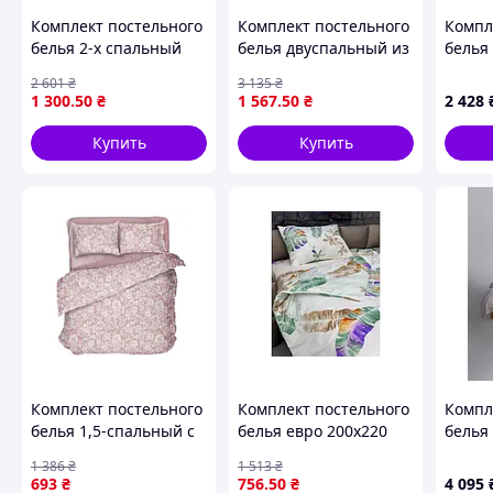
Комплект постельного
Комплект постельного
Компл
белья 2-х спальный
белья двуспальный из
белья 
летний из 100%
бязи для комфортного
1265 
2 601
₴
3 135
₴
хлопка для
сна с наволочками
(LLT-1
1 300
.50
₴
1 567
.50
₴
2 428
комфортного сна и
50х70
отдыха
Купить
Купить
Комплект постельного
Комплект постельного
Компл
белья 1,5-спальный с
белья евро 200х220
белья
наволочкой 50х70 для
Leaves из микрофибры
хлопк
1 386
₴
1 513
₴
спальни из
для комфортного сна и
полут
693
₴
756
.50
₴
4 095