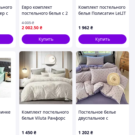
льного
Евро комплект
Комплект постельного
ер с
постельного белья с 2
белья Полисатин LeLIT
наволочками 50х70,
Р-0220 Двуспальная
4 005
₴
БЯЗЬ GOLD LUX 40-
(LLT-111372)
2 002
.50
₴
1 962
₴
 и
1367, ТМ TIMETOSLEEP
"Ax"
Купить
Купить
зинке
Комплект постельного
Постельное белье
белья Viluta Ранфорс
двуспальное с
х70
26430 с простыней на
простыней на резинке
атовая
резинке серый
из муслина Colorful
1 450
₴
1 202
₴