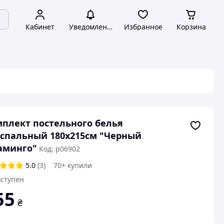
Кабинет
Уведомления
Избранное
Корзина
плект постельного белья
спальный 180х215см "Черный
аминго"
Код: p06902
5.0
(3)
70+ купили
ступен
55
₴