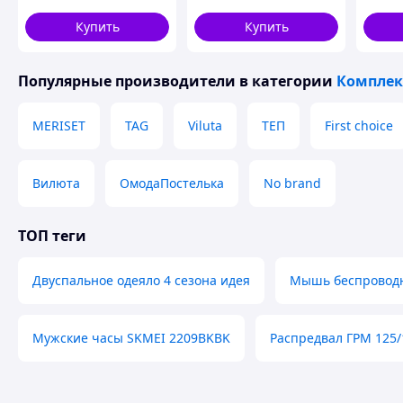
Высокая износостойкость, долговечность и прочно
микрофибры
стильного интерьера
VLeila
яркость. Низкий уровень смятия, часто совсем не
PROVANCE coral ТМ
Купить
Купить
DAISY
при длительном использовании. Гигиеничность и э
На выбор наволочки 70х70 или 50х70 – 2шт.
Популярные производители
в категории
Комплек
РЕКОМЕНДАЦИИ
MERISET
TAG
Viluta
ТЕП
First choice
Не сушить на ярком солнце
Стирать, вывернув пододеяльник и наволочки
Вилюта
ОмодаПостелька
No brand
Стирка при температуре 30-40 градусов
Похожие товары по характеристикам
ТОП теги
Двуспальное одеяло 4 сезона идея
Мышь беспроводн
Мужские часы SKMEI 2209BKBK
Распредвал ГРМ 125/