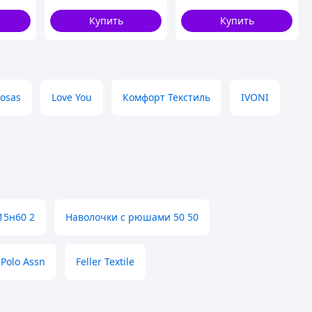
Home 19914 180х220
см magic
Купить
Купить
osas
Love You
Комфорт Текстиль
IVONI
15н60 2
Наволочки с рюшами 50 50
Polo Assn
Feller Textile