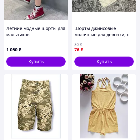
Летние модные шорты для
Шорты джинсовые
мальчиков
молочные для девочки, с
карманами на молнии, б/в
80
₴
1 050
₴
76
₴
Купить
Купить