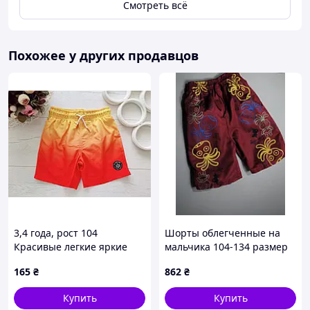
Смотреть всё
Похожее у других продавцов
3,4 года, рост 104
Шорты облегченные на
Красивые легкие яркие
мальчика 104-134 размер
летние шорты для
165
₴
862
₴
мальчика. Артикул 27968
Купить
Купить