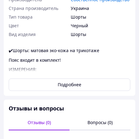
Страна производитель
Украина
Тип товара
Шорты
Цвет
Черный
Вид изделия
Шорты
✔️Шорты: матовая эко-кожа на трикотаже
Пояс входит в комплект!
ИЗМЕРЕНИЯ:
р.128 длина шорт/бедра/талия 29/38/26см
Подробнее
р.134 длина шорт/бедра/талия 30/40/26см
р.140 длина шорт/бедра/талия 32/42/27см
р.146 длина шорт/бедра/талия 33/43/28см
Отзывы и вопросы
р.152 длина шорт/бедра/талия 35/46/29см
Отзывы (0)
Вопросы (0)
р.158 длина шорт/бедра/талия 36/49/30см
СОБСТВЕННОЕ ПРОИЗВОДСТВО!