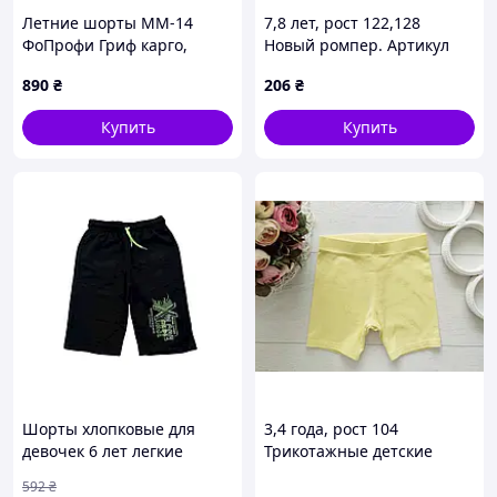
Летние шорты ММ-14
7,8 лет, рост 122,128
ФоПрофи Гриф карго,
Новый ромпер. Артикул
8BA6A85612
23906
890
₴
206
₴
Купить
Купить
Шорты хлопковые для
3,4 года, рост 104
девочек 6 лет легкие
Трикотажные детские
удобные для летнего
шорты для девочки.
592
₴
отдыха и игр ТМ FILI KIDS
Артикул 27943