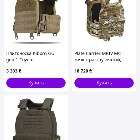
Плитоноска Kiborg GU
Plate Carrier MKIV MC
gen.1 Coyote
жилет разгрузочный,
Multicam, 2
3 333
₴
18 720
₴
Купить
Купить