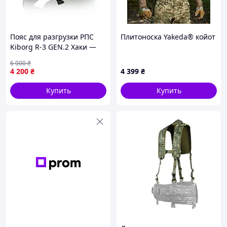
Пояс для разгрузки РПС
Плитоноска Yakeda®️ койот
Kiborg R-3 GEN.2 Хаки —
M, тактичный военный
6 000
₴
разгрузочный пояс для
4 200
₴
4 399
₴
снаряжения
Купить
Купить