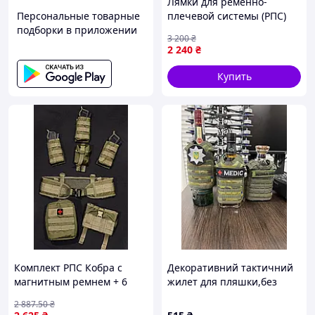
Лямки для ременно-
Персональные товарные
плечевой системы (РПС)
подборки в приложении
Militex Cordura 1000D
3 200
₴
мультикам, тактические
2 240
₴
военные разгрузочные
Купить
Комплект РПС Кобра с
Декоративний тактичний
магнитным ремнем + 6
жилет для пляшки,без
подсумков Олива
шеврона
2 887
.50
₴