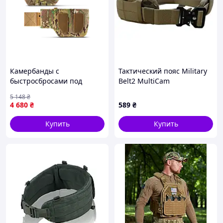
Камербанды с
Тактический пояс Military
быстросбросами под
Belt2 MultiCam
баллистические пакеты U-
5 148
₴
WIN PRO, MultiCam, 86-
4 680
₴
589
₴
99см [6741-liht]
Купить
Купить