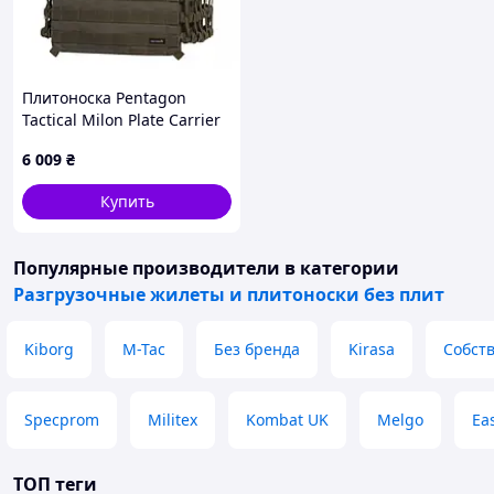
Плитоноска Pentagon
Tactical Milon Plate Carrier
Vest Mk2 Dark Olive
6 009
₴
K20007-06E
Купить
Популярные производители
в категории
Разгрузочные жилеты и плитоноски без плит
Kiborg
M-Tac
Без бренда
Kirasa
Собст
Specprom
Militex
Kombat UK
Melgo
Eas
ТОП теги