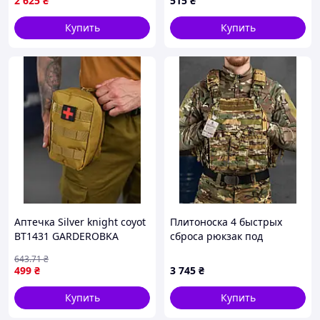
2 625
₴
515
₴
Купить
Купить
Аптечка Silver knight coyot
Плитоноска 4 быстрых
ВТ1431 GARDEROBKA
сброса рюкзак под
гидратор ВТ7073
643
.71
₴
499
₴
3 745
₴
Купить
Купить