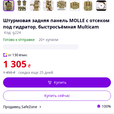
Штурмовая задняя панель MOLLE с отсеком
под гидратор, быстросъёмная Multicam
Код: g224
Готово к отправке
20+ купили
130
от
₴
/мес
1 305
₴
1 450
₴
скидка еще 25 дней
Купить
Купить сейчас
100%
Продавец SafeZone