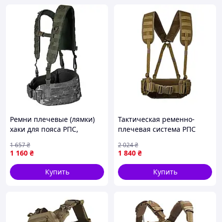
Ремни плечевые (лямки)
Тактическая ременно-
хаки для пояса РПС,
плечевая система РПС
тактические военные
«Ranger», Coyote, S/М [n-
1 657
₴
2 024
₴
разгрузочные
4393]
1 160
₴
1 840
₴
Купить
Купить