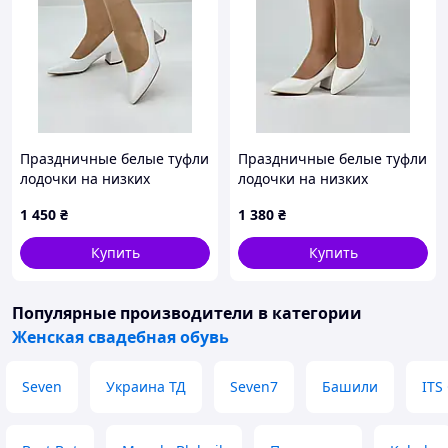
Праздничные белые туфли
Праздничные белые туфли
лодочки на низких
лодочки на низких
каблуках размер 41 42 43
каблуках размер 34 35 36
1 450
₴
1 380
₴
37 38 39
Купить
Купить
Популярные производители
в категории
Женская свадебная обувь
Seven
Украина ТД
Seven7
Башили
ITS