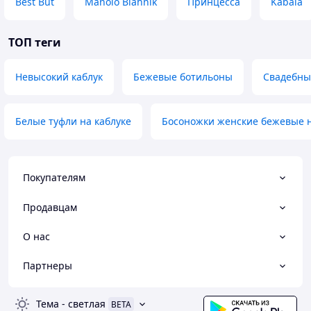
Best But
Manolo Blahnik
Принцесса
Kabala
ТОП теги
Невысокий каблук
Бежевые ботильоны
Свадебны
Белые туфли на каблуке
Босоножки женские бежевые н
Покупателям
Продавцам
О нас
Партнеры
Тема
-
светлая
BETA