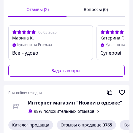
39 - 25,3 см
40 - 26,0 см
Отзывы (2)
Вопросы (0)
06.03.2025
19.
Марина К.
Катерина Г.
Куплено на Prom.ua
Куплено на Pro
Все Чудово
Суперові
Задать вопрос
Был online:
сегодня
Интернет магазин "Ножки в одежке"
98% положительных отзывов
Каталог продавца
Отзывы о продавце
3765
Кон