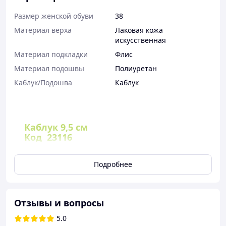
Размер женской обуви
38
Материал верха
Лаковая кожа
искусственная
Материал подкладки
Флис
Материал подошвы
Полиуретан
Каблук/Подошва
Каблук
Каблук 9,5 см
Код 23116
Материал - Эко кожа
Удобная колодка
Подробнее
Застёжка - Ремешок до 28 см
Внутри - флис
36 - 23,5 см
Отзывы и вопросы
37 - 24,0 см
38 - 24,5 см (на стопу 24,0 см)
5.0