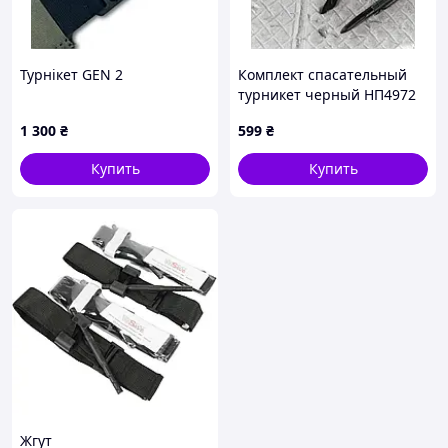
Турнікет GEN 2
Комплект спасательный
турникет черный НП4972
1 300
₴
599
₴
Купить
Купить
Жгут