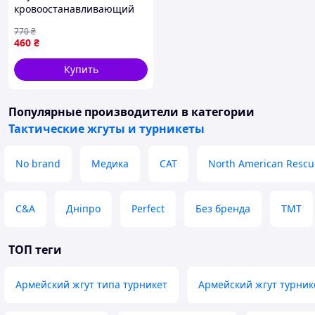
кровоостанавливающий
турникет VinSave WS-06
770
₴
Сертифицированный
460
₴
Купить
Популярные производители
в категории
Тактические жгуты и турникеты
No brand
Медика
CAT
North American Rescu
C&A
Дніпро
Perfect
Без бренда
TMT
ТОП теги
Армейский жгут типа турникет
Армейский жгут турник