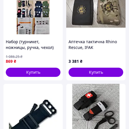
Набор (турникет,
Аптечка тактична Rhino
ножницы, ручка, чехол)
Rеscue, IFAK
Олива 0281_forma
1 086
.25
₴
869
₴
3 381
₴
Купить
Купить