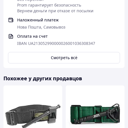
треугольника, позволяет быстро и надежно
Prom гарантирует безопасность
Вернем деньги при отказе от посылки
фиксировать палочку и свободный конец
ленты.
Наложенный платеж
Нова Пошта, Самовывоз
Оплата на счет
IBAN UA213052990000026001036308347
Смотреть всё
Похожее у других продавцов
ЭРГОНОМИКА
Ни одного лишнего миллиметра.
Оптимальный размер платформы и воротка,
выбранный в результате многочисленных
тестов в экстремальных условиях.