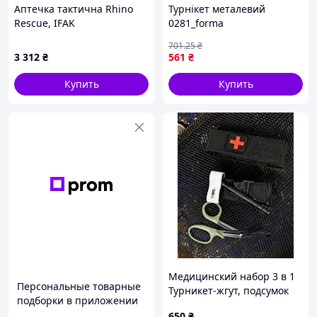
Аптечка тактична Rhino
Турнікет металевий
Rescue, IFAK
0281_forma
701
.25
₴
3 312
₴
561
₴
Купить
Купить
ТЕХНОЛОГИЯ СВЕРХРПРОЧНОГО
СЛИПАНИЯ
Особенная, запатентованная технология,
обеспечивает сверхпрочное слипание ленты
и ее гарантированную работу в мокром,
заснеженном, загрязненном состоянии, в
Медицинский набор 3 в 1
мороз и в жару.
Персональные товарные
Турникет-жгут, подсумок
подборки в приложении
MOLLE, маленькие
650
₴