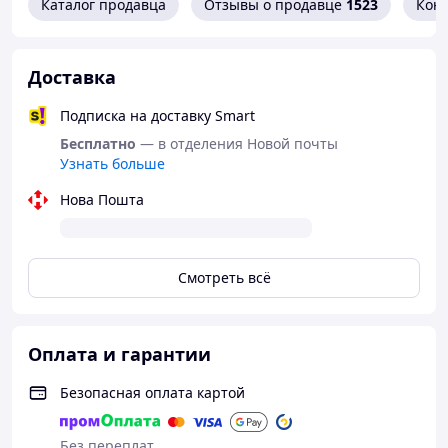
Каталог продавца
Отзывы о продавце
1523
Кон
Мягкое покрытие + цельно выполненная
пряжка и платформа + запатентованный
телескопический механизм внутри, делают
Доставка
невозможными любые защемления мягких
тканей и их атрофию при наложении
Подписка на доставку Smart
турникета.
Бесплатно
— в отделения Новой почты
Узнать больше
Нова Пошта
Смотреть всё
Оплата и гарантии
Безопасная оплата картой
ТРЕУГОЛЬНИК ДЛЯ ФИКСАЦИИ
Особая, запатентованная форма
Без переплат