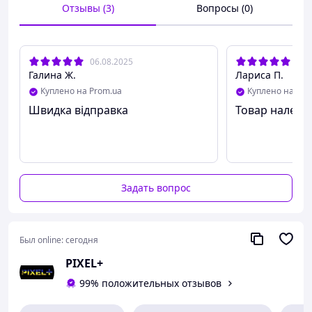
Отзывы (3)
Вопросы (0)
МЕТАЛЛИЧЕСКАЯ ФУРНИТУРА
06.08.2025
13.
Легкая, но прочная дюралюминиевая
Галина Ж.
Лариса П.
фурнитура способна выдерживать
Куплено на Prom.ua
Куплено на Pro
экстремальные физические нагрузки.
Швидка відправка
Товар належно
Задать вопрос
Был online:
сегодня
PIXEL+
99% положительных отзывов
НИКАКИХ ТРАВМ