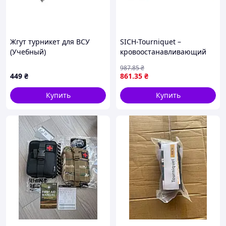
Максимальная площадь и сила перекрытия
кровотока, по сравнению с другими
турникетами.
Жгут турникет для ВСУ
SICH-Tourniquet –
(Учебный)
кровоостанавливающий
жгут-турникет “СІЧ”
987
.85
₴
зеленый
449
₴
861
.35
₴
Купить
Купить
ЛЕНТА ДЛЯ ОБОЗНАЧЕНИЙ
Специальное серое напыление позволяет
делать обозначения даже при отсутствии
маркера, пользуясь любым острым
предметом (патрон, гвоздь и т.д. …)