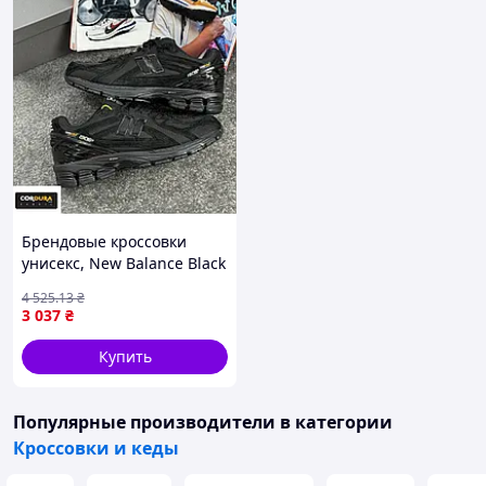
Брендовые кроссовки
унисекс, New Balance Black
1906R Cordura 41
4 525
.13
₴
3 037
₴
Купить
Популярные производители
в категории
Кроссовки и кеды