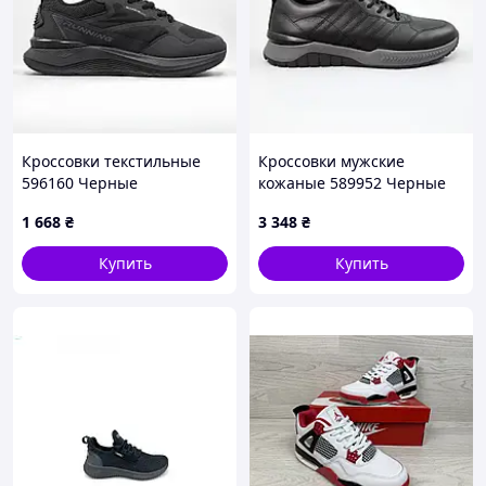
застібки
(при відсутності рулетки скористайтесь
полоскою з цупкого картону)
Розмірна сітка
37р
38р
39р
40р
41р
42р
Кроссовки текстильные
Кроссовки мужские
24 см
24,5 см
25,5 см
26 см
26,5 см
27,2 см
596160 Черные
кожаные 589952 Черные
1 668
₴
3 348
₴
Купить
Купить
Чому нам довіряють ?
✪