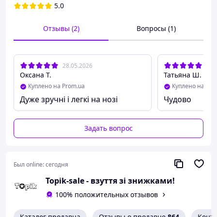
5.0
Отзывы (2)
Вопросы (1)
28.05.2026
07.
Оксана Т.
Татьяна Ш.
Куплено на Prom.ua
Куплено на Pro
Дуже зручні і легкі на нозі
Чудово
Задать вопрос
Был online:
сегодня
Кросівки жіночі білі літні текстильні
Topik-sale - взуття зі знижками!
зручні
100% положительных отзывов
▷ більшемірять на 1,5 розміра
(мірявся
на ногу 38р і 37р)
Каталог продавца
Отзывы о продавце
864
Конт