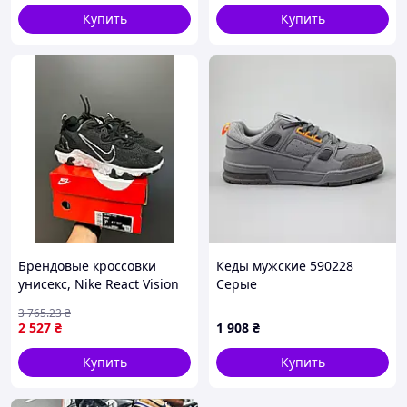
Купить
Купить
Брендовые кроссовки
Кеды мужские 590228
унисекс, Nike React Vision
Серые
Black-White 45
3 765
.23
₴
2 527
₴
1 908
₴
Купить
Купить