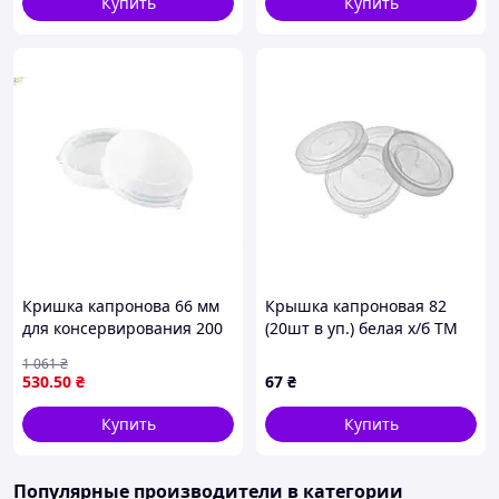
Купить
Купить
Кришка капронова 66 мм
Крышка капроновая 82
для консервирования 200
(20шт в уп.) белая х/б ТМ
шт белая ТМ ЮНІПЛАСТ
ЧУДЫ САМ
1 061
₴
для герметичного
530
.50
₴
67
₴
закрытия банок
Купить
Купить
Популярные производители
в категории