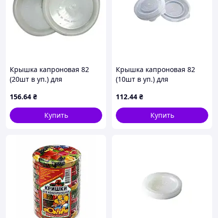
Крышка капроновая 82
Крышка капроновая 82
(20шт в уп.) для
(10шт в уп.) для
консервации ТМ YEMETS
консервирования ТМ
156
.64
₴
112
.44
₴
ШИЛЗ
Купить
Купить