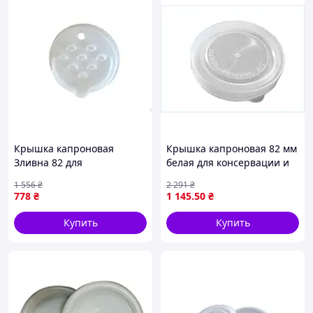
Крышка капроновая
Крышка капроновая 82 мм
Зливна 82 для
белая для консервации и
герметичного закрытия
хранения продуктов
1 556
₴
2 291
₴
упаковок 60 штук в
упаковка 500 штук ТМ
778
₴
1 145
.50
₴
упаковке ТМ ГЕМОПЛАСТ
Западная
Купить
Купить