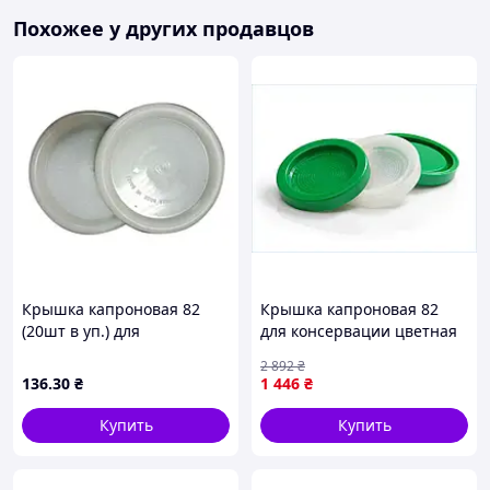
Похожее у других продавцов
Крышка капроновая 82
Крышка капроновая 82
(20шт в уп.) для
для консервации цветная
консервации ТМ YEMETS
термо ТМ ЮНИПЛАСТ
2 892
₴
упаковка 200 штук
136
.30
₴
1 446
₴
Купить
Купить