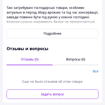
Такі затребувані господарські товари, особливо
актуальні в період збору врожаю та під час консервації,
завжди повинні бути під рукою у кожної господині.
Кришки щільно закривають банкуі не прокручуються
Можна використовувати для перенесення і
транспортування продуктів),а також для запобігання
Подробнее
провітрюванню і продовження терміну придатності
продукту.
Отзывы и вопросы
Кришка капронова"Біла"
Діаметр кришки: 82 мм
Кількість в упаковці: 500 шт.
Отзывы (0)
Вопросы (0)
Матеріал: харчовий пластик
Колір: білий
Все
Виробник: ТМ "Западная"
Країна виробник: Україна
Еще не было отзывов об этом товаре
Задать вопрос