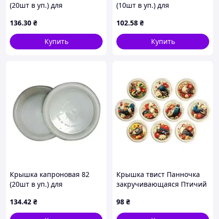
(20шт в уп.) для
(10шт в уп.) для
консервации ТМ YEMETS
консервирования ТМ
136
.30
₴
102
.58
₴
ШИЛЗ
Купить
Купить
Крышка капроновая 82
Крышка твист Панночка
(20шт в уп.) для
закручивающаяся Птичий
консервации ТМ YEMETS
двор (20шт/уп) офф 82
134
.42
₴
98
₴
ПАННОЧКА