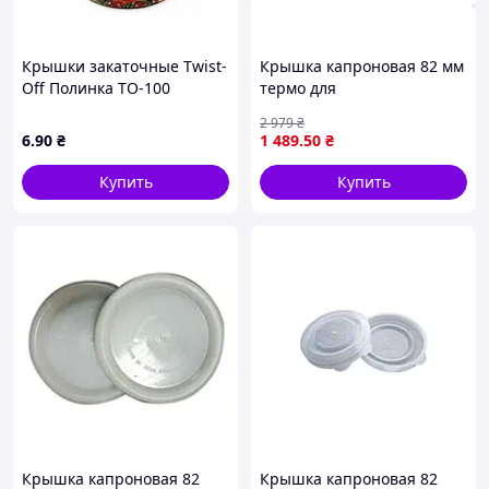
Крышки закаточные Twist-
Крышка капроновая 82 мм
Off Полинка TO-100
термо для
цветные, блок 10 шт
консервирования
2 979
₴
многоразовая
6
.90
₴
1 489
.50
₴
герметичная 100 шт
Купить
Купить
Крышка капроновая 82
Крышка капроновая 82