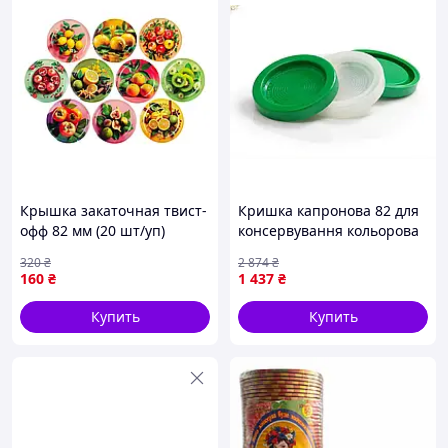
Крышка закаточная твист-
Кришка капронова 82 для
офф 82 мм (20 шт/уп)
консервування кольорова
винтовая евро для
термо 200шт упаковка для
320
₴
2 874
₴
консервации банок с
герметичного закриття
160
₴
1 437
₴
резьбой "Экзотические
фрукты" Панночка
Купить
Купить