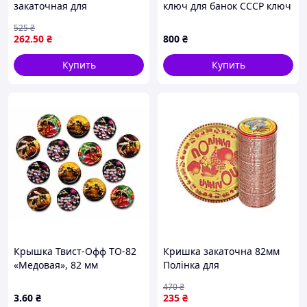
закаточная для
ключ для банок СССР ключ
консервирования лак/
закаточный СССР
525
₴
эмаль 50 штук ТМ
262
.50
₴
800
₴
Панночка
Купить
Купить
Крышка Твист-Офф TO-82
Кришка закаточна 82мм
«Медовая», 82 мм
Полінка для
консервування 50шт в
470
₴
упаковці лакована
3
.60
₴
235
₴