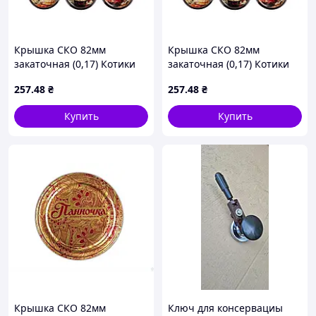
Крышка СКО 82мм
Крышка СКО 82мм
закаточная (0,17) Котики
закаточная (0,17) Котики
ассорти (50шт в спайке)
ассорти (50шт в спайке)
257
.48
₴
257
.48
₴
(лак/эмаль) ТМ ПАННОЧКА
(лак/эмаль) ТМ ПАННОЧКА
Купить
Купить
Крышка СКО 82мм
Ключ для консервациы