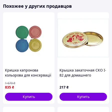
Похожее у других продавцов
Кришка капронова
Крышка закаточная СКО I-
кольорова для консервації
82 для домашнего
82 мм 500 шт упаковка ТМ
консервирования в
1 670
₴
ЗАПАДНАЯ
стеклянные банки с
835
₴
217
₴
золотистым лаком 50 шт
Купить
Купить