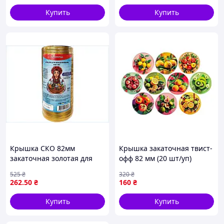
Купить
Купить
Крышка СКО 82мм
Крышка закаточная твист-
закаточная золотая для
офф 82 мм (20 шт/уп)
консервирования с
винтовая евро для
525
₴
320
₴
герметичным закрытием
консервации банок с
262
.50
₴
160
₴
50шт в упаковке
резьбой "Экзотические
фрукты" Панночка
Купить
Купить