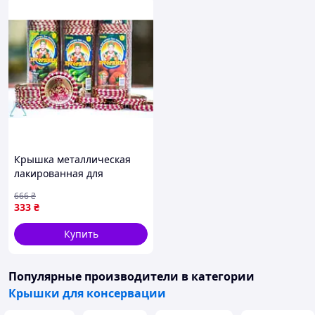
Крышка металлическая
лакированная для
консервирования 50 шт
666
₴
для домашнего
333
₴
использования
герметичная защита
Купить
продуктов
Популярные производители
в категории
Крышки для консервации