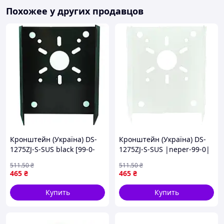
Похожее у других продавцов
Кронштейн (Україна) DS-
Кронштейн (Україна) DS-
1275ZJ-S-SUS black [99-0-
1275ZJ-S-SUS |neper-99-0|
liht]
511
.50
₴
511
.50
₴
465
₴
465
₴
Купить
Купить