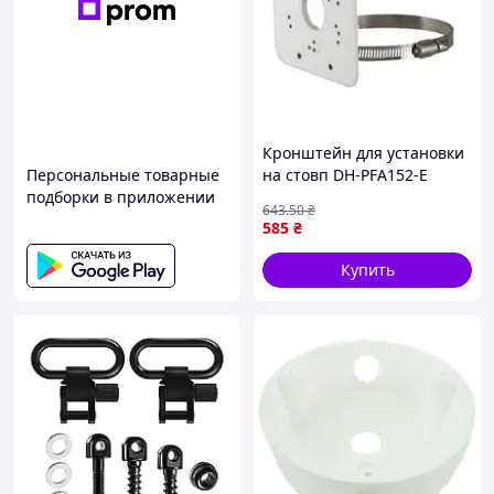
Кронштейн для установки
Персональные товарные
на стовп DH-PFA152-E
подборки в приложении
{1000-piho}
643
.50
₴
585
₴
Купить