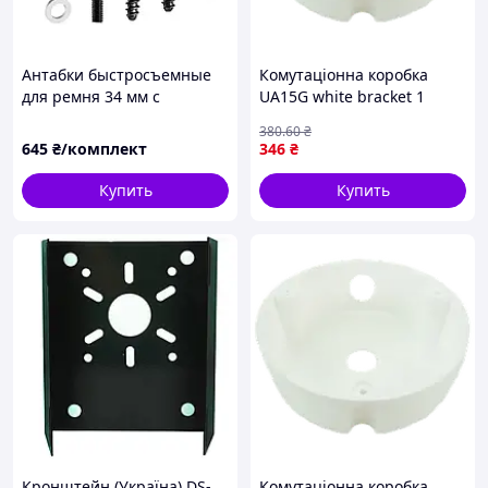
Антабки быстросъемные
Комутаціонна коробка
для ремня 34 мм с
UA15G white bracket 1
винтами
380
.60
₴
645
₴/комплект
346
₴
Купить
Купить
Кронштейн (Україна) DS-
Комутаціонна коробка