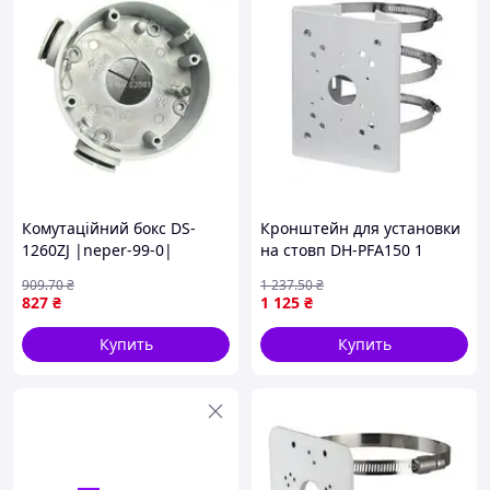
Комутаційний бокс DS-
Кронштейн для установки
1260ZJ |neper-99-0|
на стовп DH-PFA150 1
909
.70
₴
1 237
.50
₴
827
₴
1 125
₴
Купить
Купить