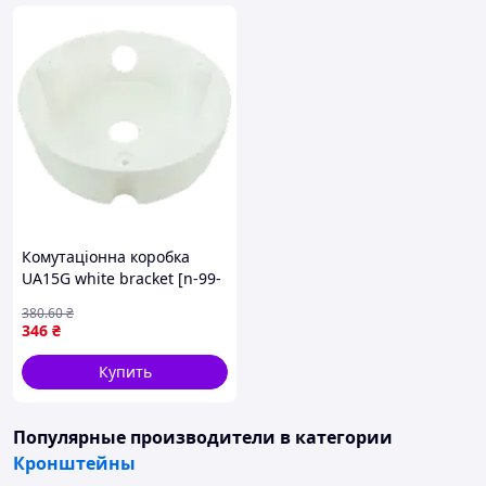
Комутаціонна коробка
UA15G white bracket [n-99-
1]
380
.60
₴
346
₴
Купить
Популярные производители
в категории
Кронштейны