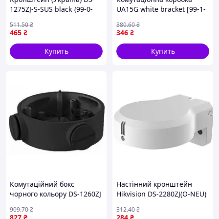
1275ZJ-S-SUS black {99-0-
UA15G white bracket [99-1-
piho}
liht]
511
.50
₴
380
.60
₴
465
₴
346
₴
Купить
Купить
Комутаційний бокс
Настінний кронштейн
чорного кольору DS-1260ZJ
Hikvision DS-2280ZJ(O-NEU)
black [n-99-0]
|neper-99-1|
909
.70
₴
312
.40
₴
827
₴
284
₴