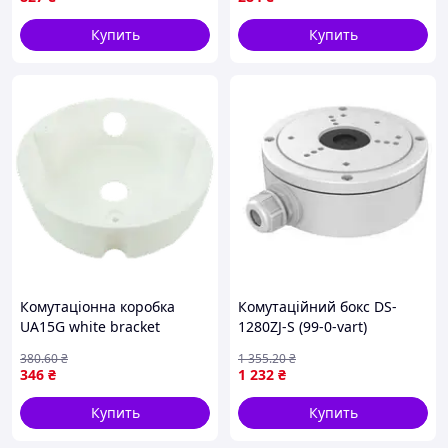
Купить
Купить
Комутаціонна коробка
Комутаційний бокс DS-
UA15G white bracket
1280ZJ-S (99-0-vart)
|neper-99-1|
380
.60
₴
1 355
.20
₴
346
₴
1 232
₴
Купить
Купить