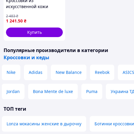
Кроссовки из
не устроил цвет, или другие причины,
искусственной кожи
свяжитесь со мной, и мы решим
женские теплые для зимы
возникшую проблему.
2 483
₴
с искусственным мехом
1 241
.50
₴
карамельные
В наличии большой ассортимент
мужской обуви. Лето, весна, осень,
Купить
зима, начиная от шлепанцев и
заканчивая зимними сапогами.
Пишите, звоните, отвечу на все
Популярные производители
в категории
вопросы.
Кроссовки и кеды
Nike
Adidas
New Balance
Reebok
ASIC
Jordan
Bona Mente de luxe
Puma
Украина Т
ТОП теги
Lonza мокасины женские в дырочку
Ботинки кроссовки