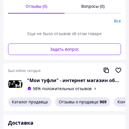
Возможная погрешность измерений
Отзывы (0)
Вопросы (0)
+/- 2мм.
При оформлении заказа необходимый
размер указывайте в комментариях.
Все
Вам понравилась модель
Еще не было отзывов об этом товаре
и Вы решили купить?
Задать вопрос
Позвоните 067-9272731 / 050-9336271 и
уточните наличие необходимого Вам
размера.
Был online:
сегодня
Или задайте интересующие Вас
вопросы на simashkevichr@ukr.net
"Мои туфли" - интернет магазин обуви на все случаи жизни.
Все товары магазина -->
98% положительных отзывов
Необходимый размер
Каталог продавца
Отзывы о продавце
969
Конт
определяется по длине стельки
Размеры в наличии и
Доставка
размерную сетку смотрите в