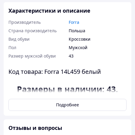
Характеристики и описание
Производитель
Forra
Страна производитель
Польша
Вид обуви
Кроссовки
Пол
Мужской
Размер мужской обуви
43
Код товара: Forra 14L459 белый
Размеры в наличии: 43.
Соответствие размера к
Подробнее
длине стельки:
размер 43 - 28,5
сантиметра.
Отзывы и вопросы