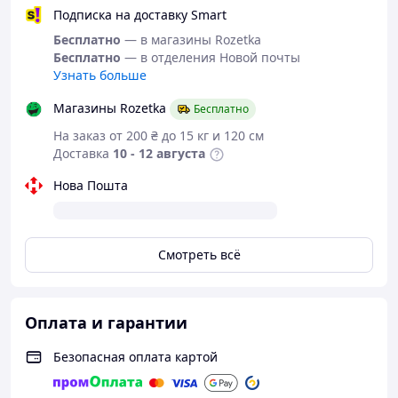
описании
Подписка на доставку Smart
Бесплатно
— в магазины Rozetka
Бесплатно
— в отделения Новой почты
Узнать больше
Летние
кроссовки из
Магазины Rozetka
Бесплатно
серии "Forra".
На заказ от 200 ₴ до 15 кг и 120 см
Доставка
10 - 12 августа
Нова Пошта
Цвет:
белый с черными вставками.
Материал верха:
PU-кожа (PU-
leather, эко-кожа).
Смотреть всё
Материал середины:
натуральная
кожа.
Материал подошвы:
ТЭП
Оплата и гарантии
(термоэластопласт) — термопластичная
резина, отличается хорошей гибкостью,
Безопасная оплата картой
прочностью, износостойкостью.