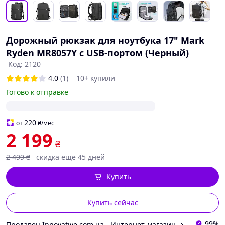
Дорожный рюкзак для ноутбука 17" Mark
Ryden MR8057Y с USB-портом (Черный)
Код: 2120
4.0
(1)
10+ купили
Готово к отправке
220
от
₴
/мес
2 199
₴
2 499
₴
скидка еще 45 дней
Купить
Купить сейчас
99%
Продавец Innovative.com.ua - Интернет-магазин