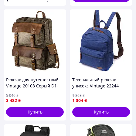
Рюкзак для путешествий
Текстильный рюкзак
Vintage 20108 Серый D1-
унисекс Vintage 22244
2026
Синий
5 046
₴
1 863
₴
3 482
₴
1 304
₴
Купить
Купить