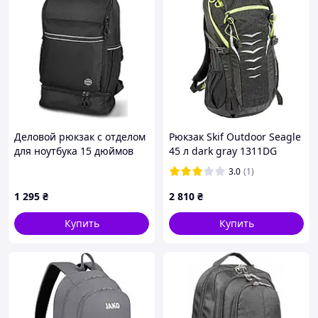
Деловой рюкзак с отделом
Рюкзак Skif Outdoor Seagle
для ноутбука 15 дюймов
45 л dark gray 1311DG
Topmove Черный
3.0
(1)
(IAN415668 black) D10-2025
1 295
₴
2 810
₴
Купить
Купить