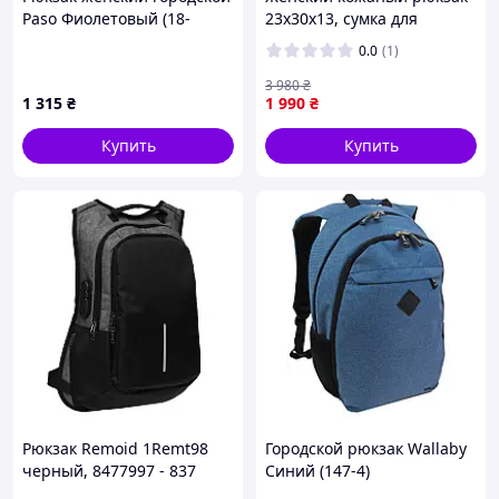
Paso Фиолетовый (18-
23х30х13, сумка для
2808CP) D1-2025
прогулок по городу,
0.0
(1)
черная
3 980
₴
1 315
₴
1 990
₴
Купить
Купить
Рюкзак Remoid 1Remt98
Городской рюкзак Wallaby
черный, 8477997 - 837
Синий (147-4)