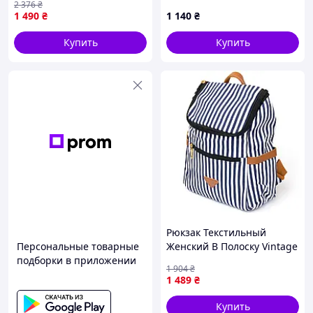
2 376
₴
1 490
₴
1 140
₴
Купить
Купить
Рюкзак Текстильный
Персональные товарные
Женский В Полоску Vintage
подборки в приложении
Белый Seli 54 Рюкзак
1 904
₴
Жіночий Текстильний В
1 489
₴
Смужку Vintage Білий
Купить