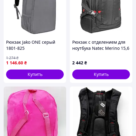
Рюкзак Jako ONE серый
Рюкзак с отделением для
1801-825
ноутбука Natec Merino 15,6
Черный (NTO-1703),
1 274
₴
7790883 - 207
1 146
.60
₴
2 442
₴
Купить
Купить