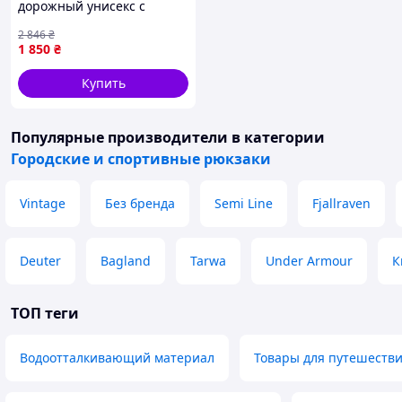
дорожный унисекс с
ручками Vintage 20662
2 846
₴
Серый D3-2026
1 850
₴
Купить
Популярные производители
в категории
Городские и спортивные рюкзаки
Vintage
Без бренда
Semi Line
Fjallraven
Deuter
Bagland
Tarwa
Under Armour
К
ТОП теги
Водоотталкивающий материал
Товары для путешеств