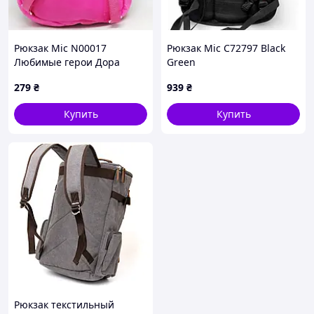
Рюкзак Mic N00017
Рюкзак Mic C72797 Black
Любимые герои Дора
Green
путешественница
279
₴
939
₴
Купить
Купить
Рюкзак текстильный