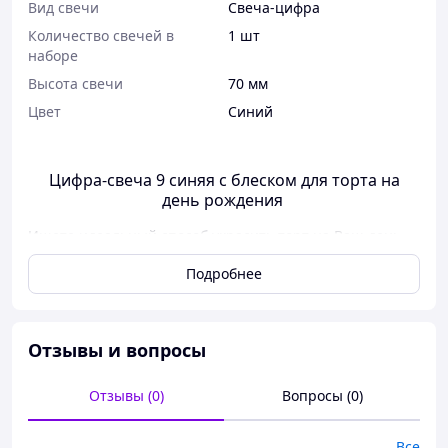
Вид свечи
Свеча-цифра
Количество свечей в
1 шт
наборе
Высота свечи
70 мм
Цвет
Синий
Цифра-свеча 9 синяя с блеском для торта на
день рождения
Ищете идеальный способ украсить торт на Ваш день
рождения? Тогда наше предложение именно для Вас!
Подробнее
Свечи для торта цифры – это прекрасный способ
добавить веселье и оригинальность в любой праздник.
Не нужно больше гадать, сколько свечек нужно
поставить на торт- наши цифры это легкий способ
Отзывы и вопросы
отразить количество Ваших лет!
Отзывы (0)
Вопросы (0)
Все