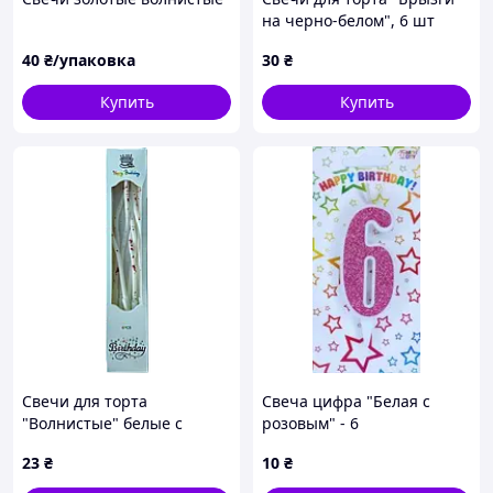
на черно-белом", 6 шт
40
₴/упаковка
30
₴
Купить
Купить
Свечи для торта
Свеча цифра "Белая с
"Волнистые" белые с
розовым" - 6
красными брызгами, 6 шт
23
₴
10
₴