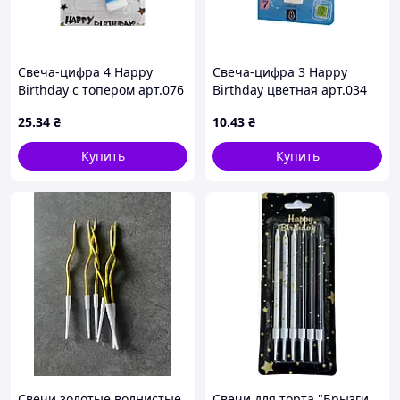
Свеча-цифра 4 Happy
Свеча-цифра 3 Happy
Birthday с топером арт.076
Birthday цветная арт.034
ТМ PRC
ТМ PRC
25
.34
₴
10
.43
₴
Купить
Купить
Свечи золотые волнистые
Свечи для торта "Брызги