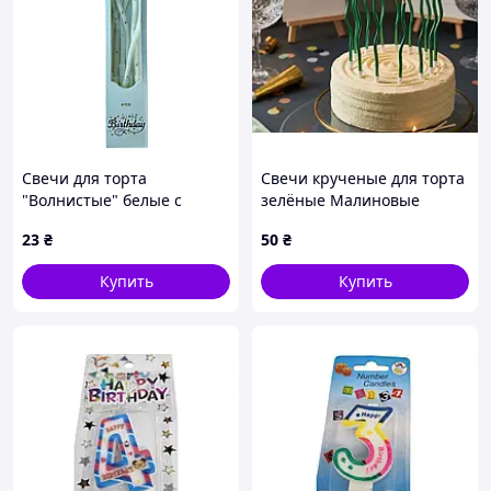
Свечи для торта
Свечи крученые для торта
"Волнистые" белые с
зелёные Малиновые
серебрянными брызгами,
металлик набор 12шт
23
₴
50
₴
6 шт
Купить
Купить