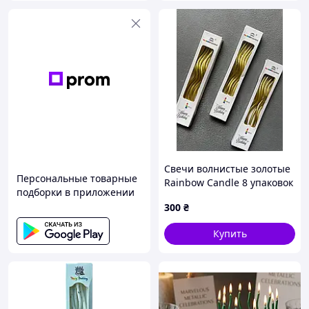
Свечи волнистые золотые
Персональные товарные
Rainbow Candle 8 упаковок
подборки в приложении
по 6 шт (48 шт),
300
₴
спиральные для торта, с
держателями,
Купить
металлический блеск