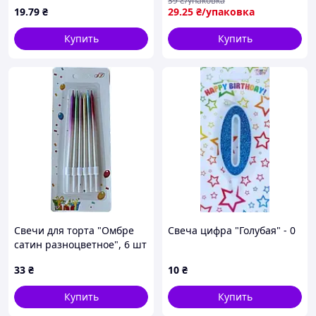
ТМ PRC
39
₴/упаковка
19
.79
₴
29
.25
₴/упаковка
Купить
Купить
Свечи для торта "Омбре
Свеча цифра "Голубая" - 0
сатин разноцветное", 6 шт
33
₴
10
₴
Купить
Купить