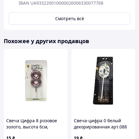
IBAN UA933220010000026006330077768
Смотреть всё
Похожее у других продавцов
Свеча Цифра 8 розовое
Свеча-цифра 0 белый
золото, высота 6см,
декорированная арт.088
планшет 15*8см (12шт/уп)
ТМ PRC
15
₴
19
₴