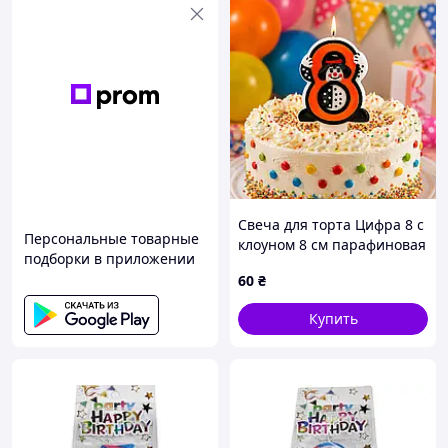
Свеча для торта Цифра 8 с
Персональные товарные
клоуном 8 см парафиновая
подборки в приложении
праздничная ТМ
60
₴
«Помощница»
Купить