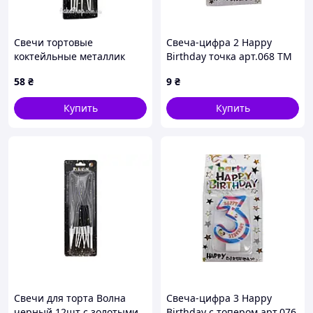
Свечи тортовые
Свеча-цифра 2 Happy
коктейльные металлик
Birthday точка арт.068 ТМ
серебро, 6 шт
PRC
58
₴
9
₴
Купить
Купить
Свечи для торта Волна
Свеча-цифра 3 Happy
черный 12шт с золотыми
Birthday с топером арт.076