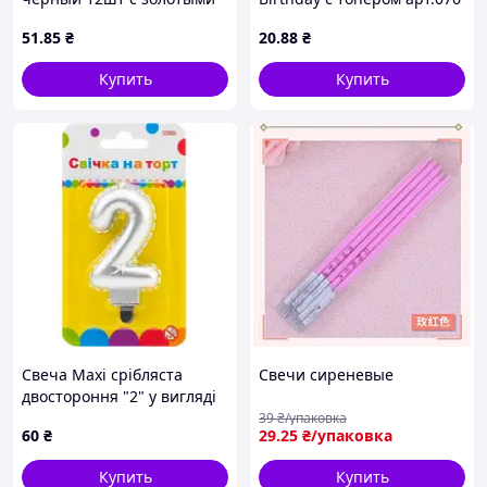
точками #112 арт.861112
ТМ PRC
51
.85
₴
20
.88
₴
ТМ PELICAN
Купить
Купить
Свеча Maxi срібляста
Свечи сиреневые
двостороння "2" у вигляді
надувної кульки висотою
39
₴/упаковка
60
₴
29
.25
₴/упаковка
7,62 см (MX622095S-2)
Купить
Купить