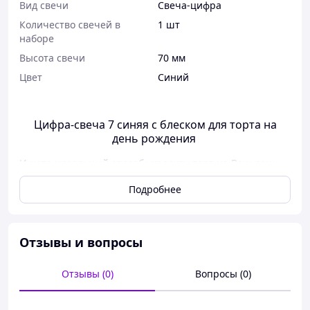
Вид свечи
Свеча-цифра
Количество свечей в
1 шт
наборе
Высота свечи
70 мм
Цвет
Синий
Цифра-свеча 7 синяя с блеском для торта на
день рождения
Ищете идеальный способ украсить торт на Ваш день
рождения? Тогда наше предложение именно для Вас!
Подробнее
Свечи для торта цифры – это прекрасный способ
добавить веселье и оригинальность в любой праздник.
Не нужно больше гадать, сколько свечек нужно
поставить на торт- наши цифры это легкий способ
Отзывы и вопросы
отразить количество Ваших лет!
Отзывы (0)
Вопросы (0)