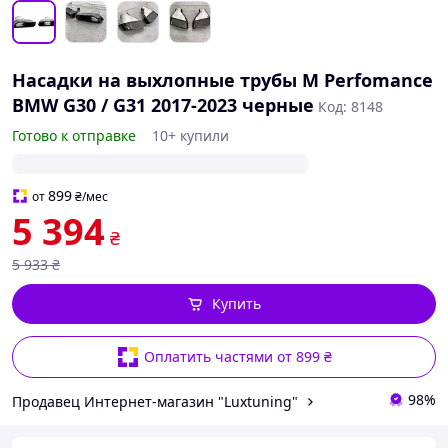
Насадки на выхлопные трубы M Perfomance
BMW G30 / G31 2017-2023 черные
Код: 8148
Готово к отправке
10+ купили
899
от
₴
/мес
5 394
₴
5 933
₴
Купить
Оплатить частями от 899 ₴
98%
Продавец Интернет-магазин "Luxtuning"