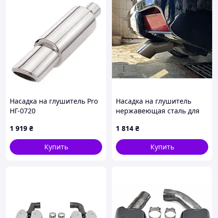
Насадка на глушитель Pro
Насадка на глушитель
НГ-0720
нержавеющая сталь для
Toyota Land Cruiser Prado
1 919
₴
1 814
₴
150 2009-2023 гг
Купить
Купить