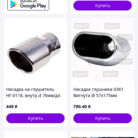
Купить
Насадка на глушитель
Насадка глушника 0361
НГ-0118, внутр.d 76мм/дл.
Вигнута Ø 57х175мм
152мм /внеш.d 89мм
"Elegant" EL 106012 (20шт/
449
₴
790
.40
₴
ящ)!
Купить
Купить