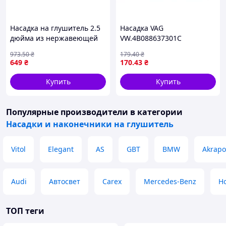
Насадка на глушитель 2.5
Насадка VAG
дюйма из нержавеющей
VW.4B088637301C
стали для улучшения звука
973
.50
₴
179
.40
₴
и стиля автомобиля FLAME
649
₴
170
.43
₴
Купить
Купить
Популярные производители
в категории
Насадки и наконечники на глушитель
Vitol
Elegant
AS
GBT
BMW
Akrapo
Audi
Автосвет
Carex
Mercedes-Benz
H
ТОП теги