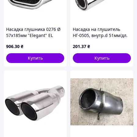
Насадка глушника 0276 Ø
Насадка на глушитель
57х185мм "Elegant" EL
НГ-0505, внутр.d 51мм/дл.
106004 (20шт/ящ)
152мм/внеш.d 51мм
906
.30
₴
201
.37
₴
(00000013134)
Купить
Купить