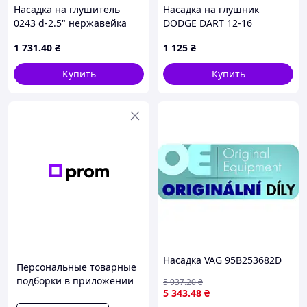
Насадка на глушитель
Насадка на глушник
0243 d-2.5" нержавейка
DODGE DART 12-16
MDR
68093028AA
1 731
.40
₴
1 125
₴
Купить
Купить
Насадка VAG 95B253682D
Персональные товарные
подборки в приложении
5 937
.20
₴
5 343
.48
₴