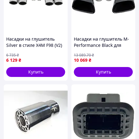
Насадки на глушитель
Насадки на глушитель M-
Silver в стиле X4M F98 (V2)
Performance Black для
для BMW X4 G02 2018- гг
BMW X5 F15 2013-2018
6 735
₴
13 089
.70
₴
стильные аксессуары для
6 129
₴
10 069
₴
улучшения звука и
дизайна
Купить
Купить