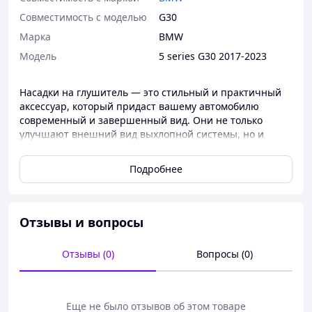
Совместимость с моделью
G30
Марка
BMW
Мoдель
5 series G30 2017-2023
Насадки на глушитель — это стильный и практичный
аксессуар, который придаст вашему автомобилю
современный и завершенный вид. Они не только
улучшают внешний вид выхлопной системы, но и
обеспечивают дополнительную защиту глушителя от
повреждений и коррозии. Насадки легко
Подробнее
устанавливаются, изготовлены из прочных и
долговечных материалов, таких как нержавеющая
сталь. Подходят для различных марок автомобилей.
Доставка по Украине.
Отзывы и вопросы
Отзывы (0)
Вопросы (0)
Еще не было отзывов об этом товаре