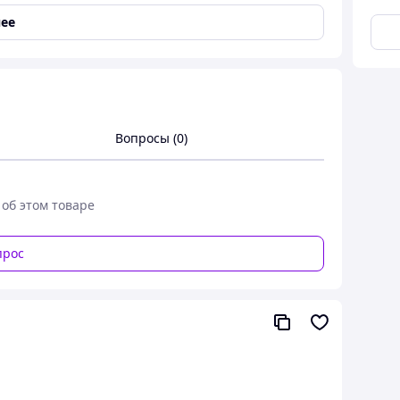
ее
rk.
кожи.
Вопросы (0)
 об этом товаре
прос