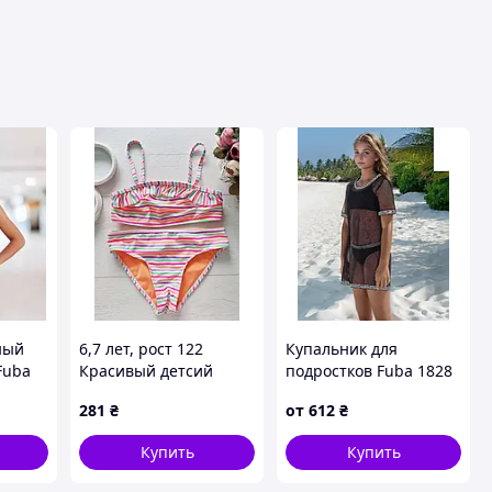
ный
6,7 лет, рост 122
Купальник для
Fuba
Красивый детсий
подростков Fuba 1828
л 34
раздельный
Лаки черный 34 36 38
281
₴
от
612
₴
купальник девочке.
40 42 УКР размеры
Артикул 27370
Купить
Купить