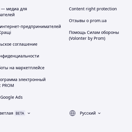
 — медиа для
Content right protection
ателей
Отзывы о prom.ua
 интернет-предпринимателей
Кращі
Помощь Силам обороны
(Volonter by Prom)
льское соглашение
онфиденциальности
боты на маркетплейсе
рограмма электронный
с PROM
 Google Ads
ветлая
Русский
BETA