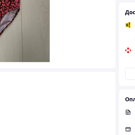
Дос
Опл