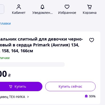
Кабинет
Уведомления
Избранное
Корзина
плавки
альник слитный для девочки черно-
овый в сердца Primark (Англия) 134,
, 158, 164, 166см
личии
00
₴
Купить
Купить сейчас
99%
авец ТЕХ-НИКА