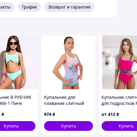
такты
График
Возврат и гарантия
ьник В РУБЧИК
Купальник для
Купальник слит
966-1 Пинк
плавания слитный
для подростков 
й 34 36 38 40
детский YINGFA
7736 Этна корал
0
₴
974
₴
от
412
₴
азмеры
24U710 возраст 4-14
36 УКР размеры
лет розовый-голубой
Купить
Купить
Купить