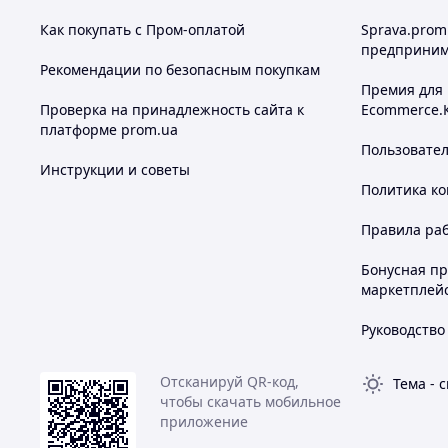
Как покупать с Пром-оплатой
Sprava.prom
предприним
Рекомендации по безопасным покупкам
Премия для
Проверка на принадлежность сайта к
Ecommerce.
платформе prom.ua
Пользовате
Инструкции и советы
Политика к
Правила ра
Бонусная п
маркетплей
Руководство
Отсканируй QR-код,
Тема
-
с
чтобы скачать мобильное
приложение