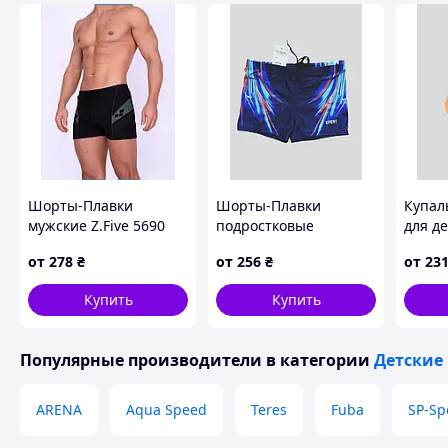
Шорты-Плавки
Шорты-Плавки
Купал
мужские Z.Five 5690
подростковые
для де
черный 50 УКР
Samegame 265 синий-
фуксия
от
278
₴
от
256
₴
от
23
размеры
красный 42 44 46 48 50
УКР р
УКР размеры
Купить
Купить
Популярные производители
в категории
Детские
ARENA
Aqua Speed
Teres
Fuba
SP-Sp