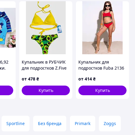
86,92
Купальник в РУБЧИК
Купальник для
ки.
для подростков Z.Five
подростков Fuba 2136
509 Греция желтый 32
Тийна коралл 34 36 38
от
478
₴
от
414
₴
34 36 38 40 УКР
40 42 УКР размеры
размеры
Купить
Купить
Sportline
Без бренда
Primark
Zoggs