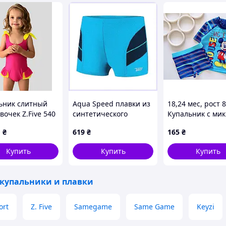
ьник слитный
Aqua Speed плавки из
18,24 мес, рост 
вочек Z.Five 540
синтетического
Купальник с мик
 28 30 32 34 36
волокна 116
Артикул 18861
1
₴
619
₴
165
₴
азмеры
6H02132TC8
Купить
Купить
Купить
 купальники и плавки
ort
Z. Five
Samegame
Same Game
Keyzi