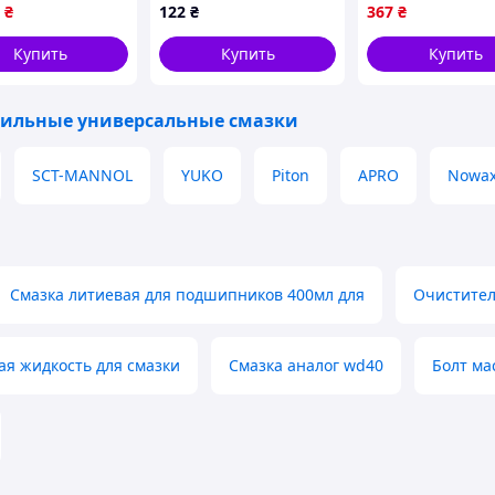
₴
122
₴
367
₴
антикорозійний
захист
Купить
Купить
Купить
ильные универсальные смазки
SCT-MANNOL
YUKO
Piton
APRO
Nowa
Смазка литиевая для подшипников 400мл для
Очистител
я жидкость для смазки
Смазка аналог wd40
Болт ма