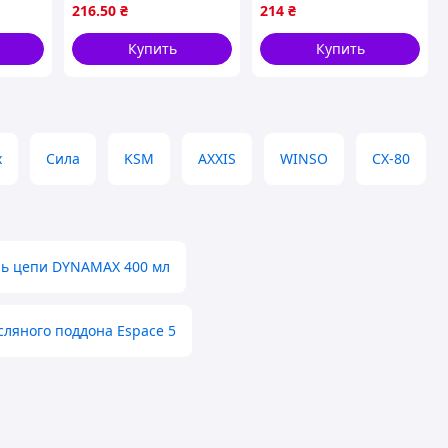
216
.50
₴
214
₴
и заедания
ПИР 75456
Купить
Купить
x
Сила
KSM
AXXIS
WINSO
CX-80
ь цепи DYNAMAX 400 мл
сляного поддона Espace 5