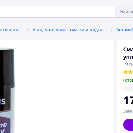
Найти
Автохимия, автокосметика и автомасла
Авто, мото масла, смазки и жидкости
Сма
упл
Код
Гото
1
Зака