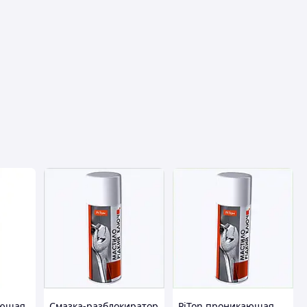
ающая
Смазка-разблокиратор
PiTon проникающая