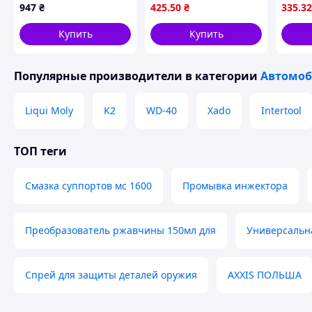
947
₴
425
.50
₴
335
.32
износа
Купить
Купить
Популярные производители
в категории
Автомоб
Liqui Moly
K2
WD-40
Xado
Intertool
ТОП теги
Смазка суппортов мс 1600
Промывка инжектора
Преобразователь ржавчины 150мл для
Универсальна
Спрей для защиты деталей оружия
AXXIS ПОЛЬША