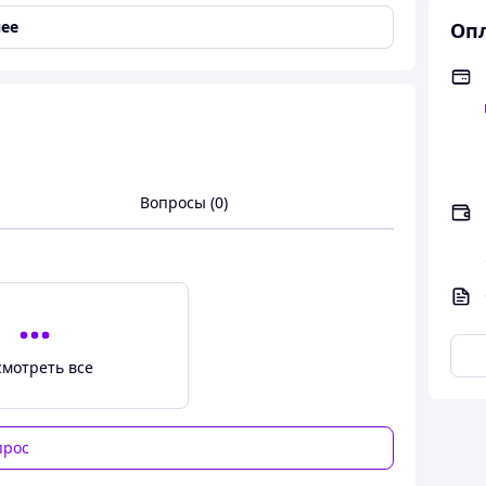
ее
Опл
Вопросы (0)
смотреть все
мней 450 мл G-2018-450 от AXXIS
—
 средство без минеральных масел и жиров.
прос
и пылеотталкивающими, антистатическими