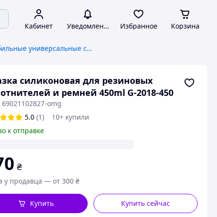
Кабинет
Уведомления
Избранное
Корзина
Автомобильные универсальные смазки
зка силиконовая для резиновых
отнителей и ремней 450ml G-2018-450
: 69021102827-omg
5.0
(1)
10+ купили
во к отправке
70
₴
з у продавца — от 300 ₴
Купить
Купить сейчас