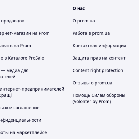
О нас
 продавцов
О prom.ua
ернет-магазин
на Prom
Работа в prom.ua
авать на Prom
Контактная информация
 в Каталоге ProSale
Защита прав на контент
 — медиа для
Content right protection
ателей
Отзывы о prom.ua
 интернет-предпринимателей
Кращі
Помощь Силам обороны
(Volonter by Prom)
льское соглашение
онфиденциальности
боты на маркетплейсе