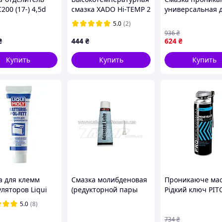
200 (17-) 4,5d
смазка XADO Hi-TEMP 2
универсальная 
51010) Toyota
450 мл XA 30021
автомобилей
5.0
(2)
механизмов за
936
₴
от коррозии и
₴
444
₴
624
₴
ржавчины 300 м
SPICY
Купить
Купить
Купить
а для клемм
Смазка молибденовая
Проникаюче ма
ляторов Liqui
(редукторной пары
Рідкий ключ PI
atterie Pol Fett
коса) EVO
500мл для
5.0
(8)
 3140
розблокування
заіржавілих з'єд
734
₴