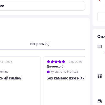
ля пасхи/кулича
ее
Опл
Вопросы (0)
кая
, Fast-food, HoReCa, Торговые магазины, Уличная
7.11.2025
10.07.2025
Дяченко С.
rom.ua
Куплено на Prom.ua
сний камінь!
Без каменю вже ніяк)))