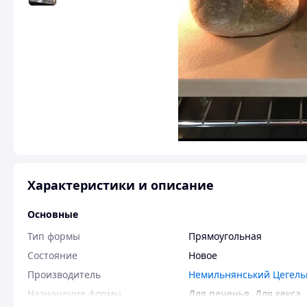
Характеристики и описание
Основные
Тип формы
Прямоугольная
Состояние
Новое
Производитель
Немильнянський Цегель
Назначение формы
Для печенья
,
Для кекса
,