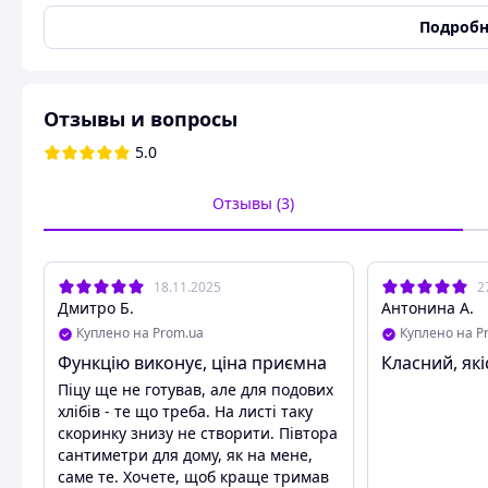
пирога
,
Для бисквита
,
Д
Подробн
Материал
Керамика
Конструкция формы
Цельная
Длина
330 мм
Отзывы и вопросы
Ширина
380 мм
5.0
Толщина материала
15 мм
Цвет
Терракотовый
Отзывы (3)
Тип духовки
Газовая или электричес
Страна производитель
Украина
Сфера использования
Пищевая промышленность
18.11.2025
2
торговля
Дмитро Б.
Антонина А.
Вид печи
Подовая
Куплено на Prom.ua
Куплено на P
Функцію виконує, ціна приємна
Класний, які
Пользовательские характеристики
Піцу ще не готував, але для подових
Максимальная рабочая
1300
хлібів - те що треба. На листі таку
температура
скоринку знизу не створити. Півтора
сантиметри для дому, як на мене,
саме те. Хочете, щоб краще тримав