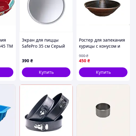
ния
Экран для пиццы
Ростер для запекания
6345 ТМ
SafePro 35 см Серый
курицы с конусом и
(27027), 6P51551E3
емкостью для овощей
900
₴
30 см гладкий ЕТНО
390
₴
450
₴
КЕРАМІКА
Купить
Купить