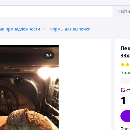
Найти
ые принадлежности
Формы для выпечки
Пек
33х
Гото
о
1
Прод