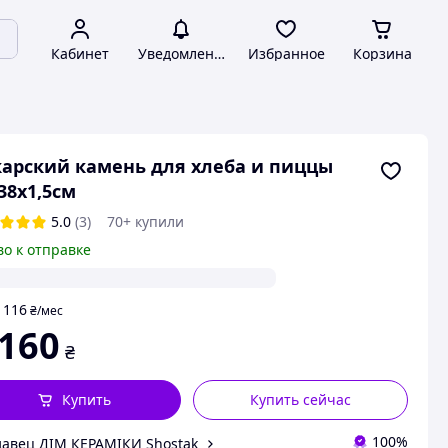
Кабинет
Уведомления
Избранное
Корзина
арский камень для хлеба и пиццы
38х1,5см
5.0
(3)
70+ купили
во к отправке
116
т
₴
/мес
 160
₴
Купить
Купить сейчас
100%
авец ДІМ КЕРАМІКИ Shostak