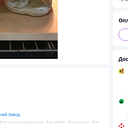
Оп
Дос
ний Завод
Для кексов/маффинов
,
Для хлеба
,
Для пиццы
,
Для