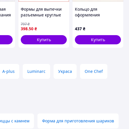
вая
Формы для выпечки
Кольцо для
кания
разъемные круглые
оформления
UNIQUE UN-1702
порционных блюд
797
₴
антипригарные для
Winco 04123,
398
.50
₴
437
₴
тортов пирогов 3 шт.
7M41059X8
Купить
Купить
A-plus
Luminarc
Украса
One Chef
пиццы с камнем
Форма для приготовления шариков