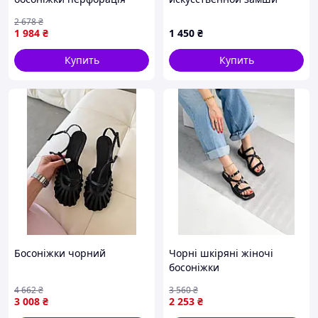
коричневые 11011
2 678
₴
1 984
₴
1 450
₴
Купить
Купить
Босоніжки чорний
Чорні шкіряні жіночі
босоніжки
4 662
₴
3 560
₴
3 008
₴
2 253
₴