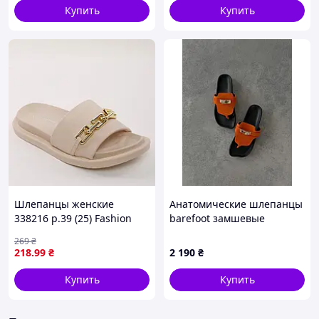
Купить
Купить
Шлепанцы женские
Анатомические шлепанцы
338216 р.39 (25) Fashion
barefoot замшевые
Бежевый D8-2026
оранжевый
269
₴
218
.99
₴
2 190
₴
Купить
Купить