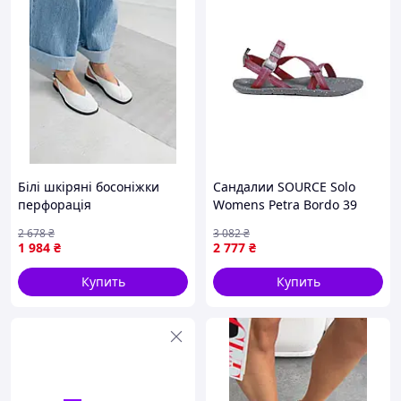
Білі шкіряні босоніжки
Сандалии SOURCE Solo
перфорація
Womens Petra Bordo 39
{1010-piho}
2 678
₴
3 082
₴
1 984
₴
2 777
₴
Купить
Купить