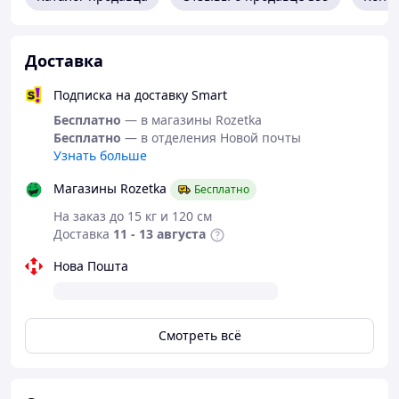
Для оформления заказа или уточнения всех
деталей, предварительно, пожалуйста, СВЯЖИТЕСЬ с
нами, по телефону или в мессенджерах:
Доставка
+38 098 25 70 926 (Telegram), 066 41 800 50 (Viber).
Подписка на доставку Smart
5f45
Бесплатно
— в магазины Rozetka
Бесплатно
— в отделения Новой почты
Узнать больше
Магазины Rozetka
Бесплатно
На заказ до 15 кг и 120 см
Доставка
11 - 13 августа
Нова Пошта
Смотреть всё