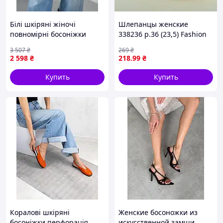
Білі шкіряні жіночі
Шлепанцы женские
повномірні босоніжки
338236 р.36 (23,5) Fashion
Желтый D8-2026
3 507
₴
269
₴
2 598
₴
218
.99
₴
Купить
Купить
Коралові шкіряні
Женские босоножки из
босоніжки перфорація
искусственной замши