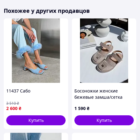
Похожее у других продавцов
11437 Сабо
Босоножки женские
бежевые замша/сетка
3 510
₴
2 600
₴
1 590
₴
Купить
Купить