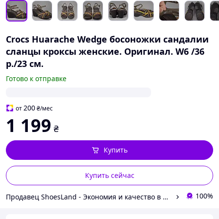
Crocs Huarache Wedge босоножки сандалии
сланцы кроксы женские. Оригинал. W6 /36
р./23 см.
Готово к отправке
200
от
₴
/мес
1 199
₴
Купить
Купить сейчас
100%
Продавец ShoesLand - Экономия и качество в каждом шаге