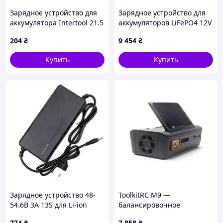
Зарядное устройство для
Зарядное устройство для
аккумулятора Intertool 21.5
аккумуляторов LiFePO4 12V
В/400 мА (DT-0317)
(14,6V),4S,30A, 1200W,
204
₴
9 454
₴
разъем Anderson,
281x128x80mm, 3 кг.
Купить
Купить
Зарядное устройство 48-
ToolkitRC M9 —
54.6В 3А 13S для Li-ion
балансировочное
аккумуляторов, DC
зарядное устройство для
774
₴
7 858
₴