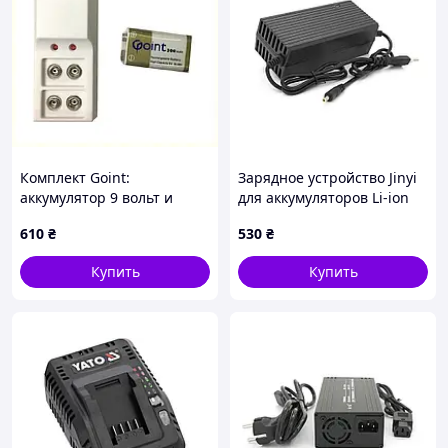
Комплект Goint:
Зарядное устройство Jinyi
аккумулятор 9 вольт и
для аккумуляторов Li-ion
зарядное устройство
60V (67,2V),16S,3A,штекер
610
₴
530
₴
Джіабао, 16K50P169
5,5, с индикацией,BOX
Купить
Купить