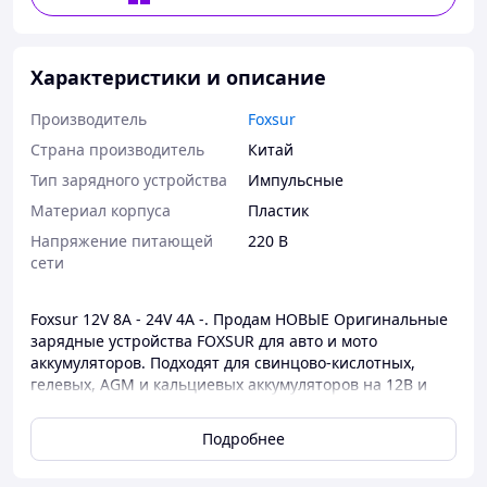
Характеристики и описание
Производитель
Foxsur
Страна производитель
Китай
Тип зарядного устройства
Импульсные
Материал корпуса
Пластик
Напряжение питающей
220 В
сети
Foxsur 12V 8A - 24V 4A -. Продам НОВЫЕ Оригинальные
зарядные устройства FOXSUR для авто и мото
аккумуляторов. Подходят для свинцово-кислотных,
гелевых, AGM и кальциевых аккумуляторов на 12В и
24В. Имеют 7 этапов зарядки аккумулятора. Выходной
ток:12V- 8А.24 V 4А.Мощность:130Вт.Имеет
Подробнее
дисплей.Показывают процент заряда, ток, напряжение
и автоматически останавливаются при завершении