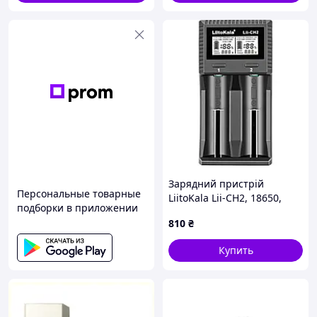
Зарядний пристрій
Персональные товарные
LiitoKala Lii-CH2, 18650,
подборки в приложении
26650, 21700, АА, ААА Li-ion
810
₴
(1.5V), LiFePO4, NiMH акум
Купить