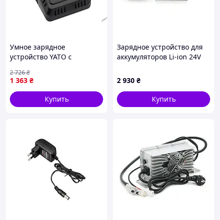
Умное зарядное
Зарядное устройство для
устройство YATO с
аккумуляторов Li-ion 24V
системой охлаждения для
(29,4V),7S,10A, LED-
2 726
₴
Li-Ion аккумуляторов 18 В и
индикация, 137x90x50mm
1 363
₴
2 930
₴
4,5 А от сети 230 В
Купить
Купить