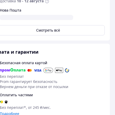
Доставка
10 - 12 августа
Нова Пошта
Смотреть всё
ата и гарантии
Безопасная оплата картой
05.08.2026
27
Без переплат
Вікторія Б.
Дарья К.
Prom гарантирует безопасность
Вернем деньги при отказе от посылки
Куплено на Prom.ua
Куплено на Pr
Щильні штори, якісно пошиті.
Дуже гарні ш
Оплатить частями
дуже вдячна
Штори сподобались. Приємно було
отримати подарунок до них - гачки.
Без переплат*, от 245 ₴/мес.
Дякую!
Подробнее