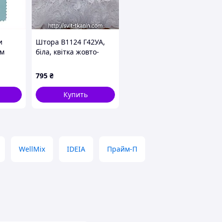
и
Штора В1124 Г42УА,
см
біла, квітка жовто-
уки
корич 170*260 (Ромни)
t-41086
795
₴
Купить
WellMix
IDEIA
Прайм-П