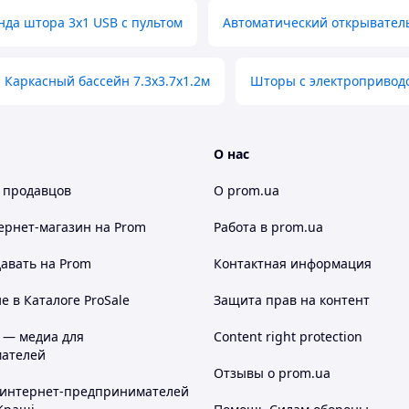
нда штора 3х1 USB с пультом
Автоматический открыватель
Каркасный бассейн 7.3х3.7х1.2м
Шторы с электроприводо
О нас
 продавцов
О prom.ua
ернет-магазин
на Prom
Работа в prom.ua
авать на Prom
Контактная информация
 в Каталоге ProSale
Защита прав на контент
 — медиа для
Content right protection
ателей
Отзывы о prom.ua
 интернет-предпринимателей