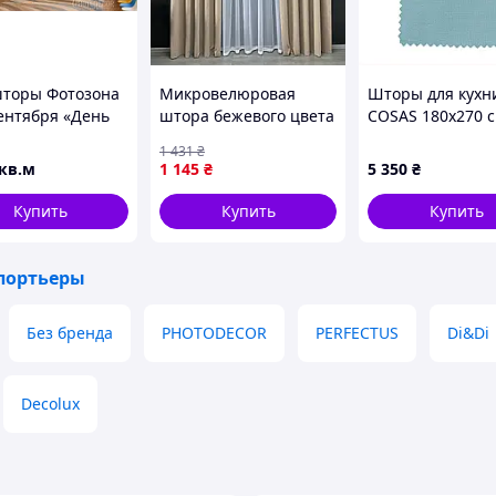
торы Фотозона
Микровелюровая
Шторы для кухн
сентября «День
штора бежевого цвета
COSAS 180х270 
. Колоски» -
на люверсах 1шт.
бирюзовые 2 шт
1 431
₴
 размер!
200х270 ALBO
864AH2M307
кв.м
1 145
₴
5 350
₴
CL0194229
Купить
Купить
Купить
портьеры
Без бренда
PHOTODECOR
PERFECTUS
Di&Di
Decolux