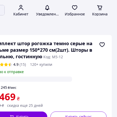
Кабинет
Уведомления
Избранное
Корзина
плект штор рогожка темно серые на
ьме размер 150*270 см(2шт). Шторы в
льню, гостинную
Код: М5-12
4.9
(15)
120+ купили
во к отправке
245
т
₴
/мес
 469
₴
9
₴
скидка еще 25 дней
Купить
Купить сейчас