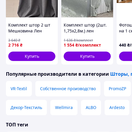
Комплект штор 2 шт
Комплект штор (2шт.
Фотош
Мешковина Лен
1,75х2,8м.) лен
на 1 
150х270 см, шторы,
мрамор, коллекция
знаний
3 640
₴
1 636
₴/комплект
гардины, портьеры з
"Pavliani ХО". Цвет
любой
2 716
₴
1 554
₴/комплект
440
₴/
люверсами графит
светло-серый. Код
№125
1911ш 39-0046
Купить
Купить
Популярные производители
в категории
Шторы, 
VR-Textil
Собственное производство
PromoZP
Декор-Текстиль
Wellmira
ALBO
Ardesto
ТОП теги