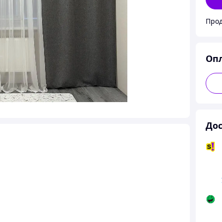
Прод
Оп
Дос