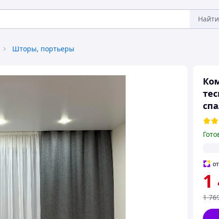
Найти
Шторы, портьеры
Ком
тес
спа
Гото
о
1
1 76