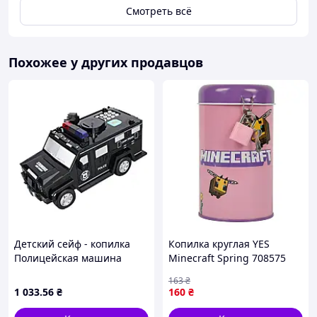
Смотреть всё
Похожее у других продавцов
Детский сейф - копилка
Копилка круглая YES
Полицейская машина
Minecraft Spring 708575
CASH TRUCK с кодовым
13х7.6 см 5199452
163
₴
замком и отпечатком
1 033
.56
₴
160
₴
пальца