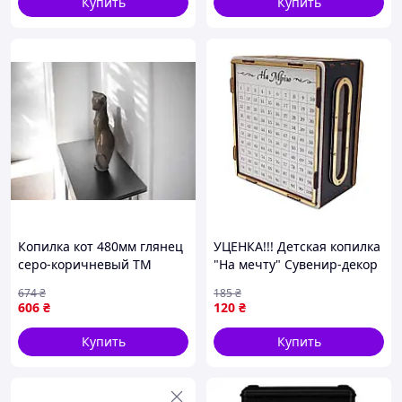
Купить
Купить
Каждый день забрасываем сумму от 1грн до
365грн в течение года
Зачеркиваем соответствующую сумму в
таблице
Общая сумма, которую вы соберете за год - 66
795 грн
Копилка кот 480мм глянец
УЦЕНКА!!! Детская копилка
серо-коричневый ТМ
"На мечту" Сувенир-декор
ЭТНО КЕРАМИКА
200ч/б-UC 200 дней,
674
₴
185
₴
черно-белая с окошком
606
₴
120
₴
Купить
Купить