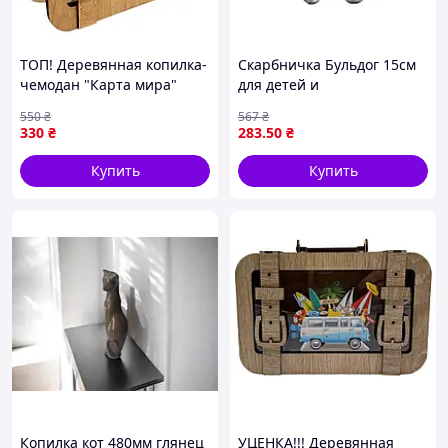
ТОП! Деревянная копилка-
Скарбничка Бульдог 15см
чемодан "Карта мира"
для детей и
3240-15-004, 24х17 см -
коллекционеров
550
₴
567
₴
(gHome)
серебряная копилка для
330
₴
283
.50
₴
хранения монет
Купить
Купить
Копилка кот 480мм глянец
УЦЕНКА!!! Деревянная