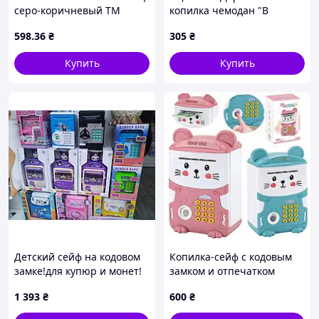
серо-коричневый ТМ
копилка чемодан "В
ЭТНО КЕРАМИКА
путешествие" Vladico 3240-
598
.36
₴
305
₴
15-005-UC размер 24х17 см
!|PNB|!
Купить
Купить
Детский сейф на кодовом
Копилка-сейф с кодовым
замке!для купюр и монет!
замком и отпечатком
есть звук, 6 цветов
Милый Мишка
1 393
₴
600
₴