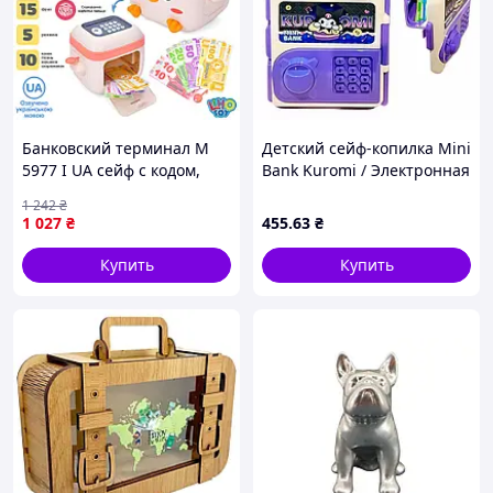
Банковский терминал M
Детский сейф-копилка Mini
5977 I UA сейф с кодом,
Bank Kuromi / Электронная
отпечатков, затягивает
копилка
1 242
₴
купюры,2 цвета,муз.
1 027
₴
455
.63
₴
(укр.),бат.,кор.
Купить
Купить