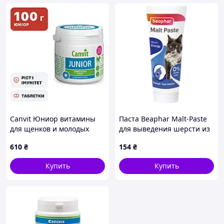
Canvit Юниор витамины
Паста Beaphar Malt-Paste
для щенков и молодых
для выведения шерсти из
собак, 100 г
желудка котов 25 г
610
₴
154
₴
Купить
Купить