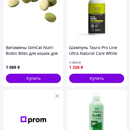
Витамины GimCat Nutri
Шампунь Tauro Pro Line
Biotin Bites для кошек для
Ultra Natural Care White
улучшения состояния
Coat Deep Clean Shampoo
1 459
₴
шерсти и кожи с морскими
для глубокой очистки
1 089
₴
1 326
₴
водорослями 425 г (G-
шерсти и кожи собак и
419701)
кошек с белой
Купить
Купить