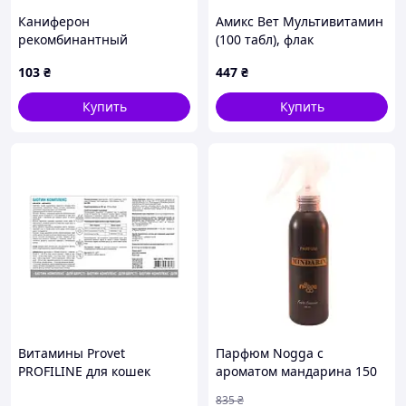
Каниферон
Амикс Вет Мультивитамин
рекомбинантный
(100 табл), флак
интерферон для собак,
103
₴
447
₴
флакон 2,5 мл
Купить
Купить
Витамины Provet
Парфюм Nogga с
PROFILINE для кошек
ароматом мандарина 150
БИОТИН комплекс для
мл (0410-vart)
835
₴