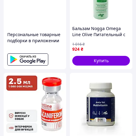
Бальзам Nogga Omega
Персональные товарные
Line Olive Питательный с
подборки в приложении
маслом для пород с
1 016
₴
подшерстком 250 мл 1
924
₴
Купить