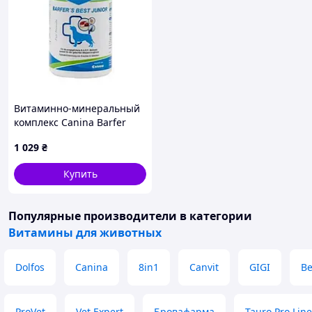
Витаминно-минеральный
комплекс Canina Barfer
Best Junior для собак на
1 029
₴
натуральном кормлении
350 г (128501 AD)
Купить
Популярные производители
в категории
Витамины для животных
Dolfos
Canina
8in1
Canvit
GIGI
B
ProVet
Vet Expert
Бровафарма
Tauro Pro Line