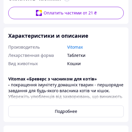
Оплатить частями от 21 ₴
Характеристики и описание
Производитель
Vitomax
Лекарственная форма
Таблетки
Вид животных
Кошки
Vitomax «Бреверс з часником для котів»
-
покращення імунітету домашніх тварин - першорядне
завдання для будь-якого власника котів чи кішок.
Убережіть улюбленців від захворювань, що виникають
через шкідливе вплив факторів зовнішньої
середовища, доповнивши їх раціону витаминно-
Подробнее
мінеральним високоенергетичним препаратом.
«Бреверс з часником для котів»
підходить для