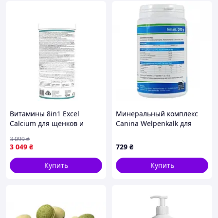
Витамины 8in1 Excel
Минеральный комплекс
Calcium для щенков и
Canina Welpenkalk для
взрослых собак для зубов и
щенков и молодых собак
3 099
₴
костей кальций 1700 шт
порошок 300 г (120703
3 049
₴
729
₴
(661832)
AD_pause)
Купить
Купить