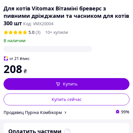
Для котів Vitomax Вітаміні бреверс з
пивними дріжджами та часником для котів
300 шт
Код: VMX20004
5.0
(3)
10+ купили
В наличии
21
от
₴
/мес
208
₴
Купить
Купить сейчас
99%
Продавец Пуріна Комбікорм
Оплатить частями