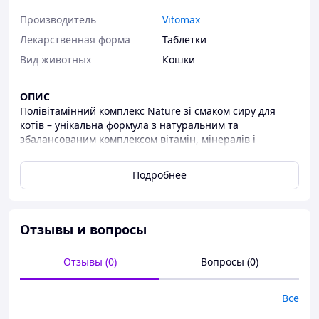
Производитель
Vitomax
Лекарственная форма
Таблетки
Вид животных
Кошки
ОПИС
Полівітамінний комплекс Nature зі смаком сиру для
котів – унікальна формула з натуральним та
збалансованим комплексом вітамін, мінералів і
мікроелементів, необхідних для повноцінного обміну
речовин.
Подробнее
Регулярне додавання комплексу Nature до
незбалансованого раціону підвищує загальний
імунітет, сприяє оптимальному зростанню,
Отзывы и вопросы
правильному розвитку скелета, м’язів, сухожиль, зубів,
шерсті та профілактиці виникнення гіповітамінозу.
Отзывы (0)
Вопросы (0)
СКЛАД
До складу полівітамінного комплексу входять: пивні
дріжджі, часник, молоко сухе знежирене, біотин,
Все
кальцій, фосфор, вітаміни групи В (В1, В2, В3, В6, В12),