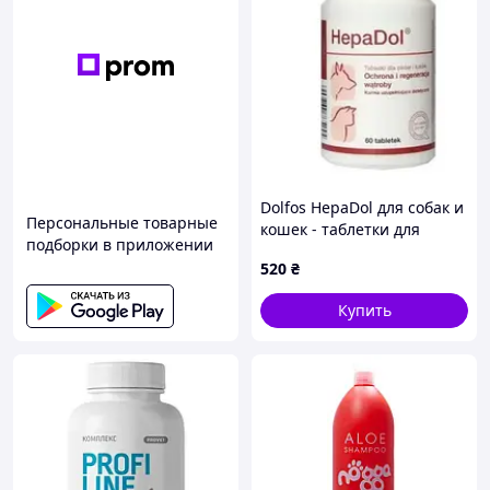
Dolfos HepaDol для собак и
Персональные товарные
кошек - таблетки для
подборки в приложении
поддержки и защиты
520
₴
печени, 60 шт.
Купить