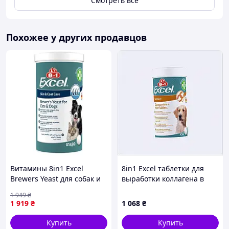
Смотреть всё
Похожее у других продавцов
Витамины 8in1 Excel
8in1 Excel таблетки для
Brewers Yeast для собак и
выработки коллагена в
кошек пивные дрожжи с
суставах 55 таб,
1 949
₴
чесноком для кожи и
898C8P09A5
1 919
₴
1 068
₴
шерсти 1430 шт (661833
Купить
Купить