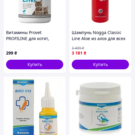
Витамины Provet
Шампунь Nogga Classic
PROFILINE для котят,
Line Aloe из алоэ для всех
беременных и
типов шерсти 5000 мл
3 499
₴
лактирующих кошек
(0430-vart)
299
₴
3 181
₴
комплекс 180 таб
(PR243163)
Купить
Купить