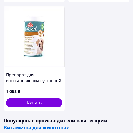
Препарат для
восстановления суставной
ткани у собак 55 таблеток,
1 068
₴
8988H0A9X5
Купить
Популярные производители
в категории
Витамины для животных