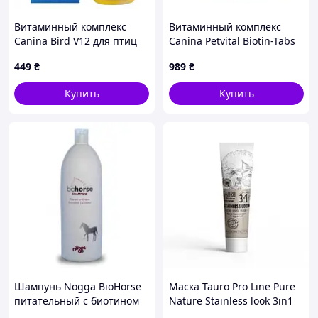
Витаминный комплекс
Витаминный комплекс
Canina Bird V12 для птиц
Canina Petvital Biotin-Tabs
мультивитамин 25 мл
для привередливых собак
449
₴
989
₴
(410514 О)
и кошек Биотин 100 г 50
табл. (702008 AD)
Купить
Купить
Шампунь Nogga BioHorse
Маска Tauro Pro Line Pure
питательный с биотином
Nature Stainless look 3in1
для роста шерсти
для кошек и собак с белой