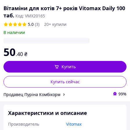
Вітаміни для котів 7+ років Vitomax Daily 100
таб.
Код: VMX20165
5.0
(3)
20+ купили
В наличии
50
.40
₴
Купить
Купить сейчас
99%
Продавец Пуріна Комбікорм
Характеристики и описание
Производитель
Vitomax