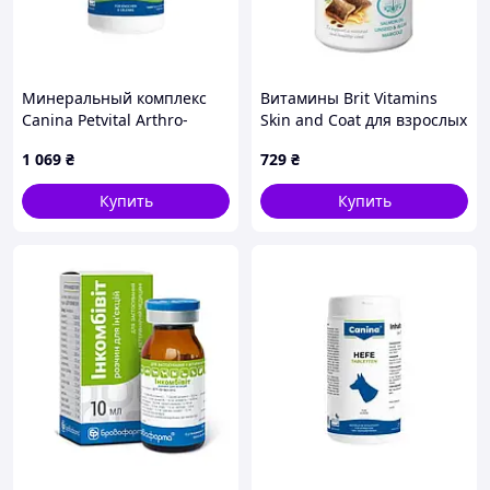
Минеральный комплекс
Витамины Brit Vitamins
Canina Petvital Arthro-
Skin and Coat для взрослых
Tabletten для собак и
собак для здоровья кожи и
1 069
₴
729
₴
кошек для проблемных
шерсти с лососем 150 г
суставов 60 г 60 табл.
(112060)
Купить
Купить
(723003 AD)