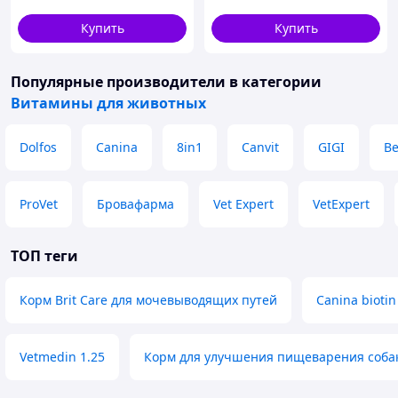
Купить
Купить
Популярные производители
в категории
Витамины для животных
Dolfos
Canina
8in1
Canvit
GIGI
B
ProVet
Бровафарма
Vet Expert
VetExpert
ТОП теги
Корм Brit Care для мочевыводящих путей
Canina biotin 
Vetmedin 1.25
Корм для улучшения пищеварения соба