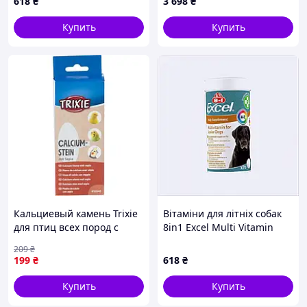
618
₴
3 698
₴
8X9K99530
(TPL63608)
Купить
Купить
Кальциевый камень Trixie
Вітаміни для літніх собак
для птиц всех пород с
8in1 Excel Multi Vitamin
сепией с держателем 11см
Senior мультивітамін 70
209
₴
40г (50540 /5404)
шт, A89X99530
199
₴
618
₴
Купить
Купить