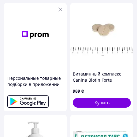
Витаминный комплекс
Персональные товарные
Canina Biotin Forte
подборки в приложении
Tabletten для собак Биотин
989
₴
интенсивный курс для
шерсти 100 г 30 табл.
Купить
(101092 AD)