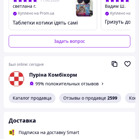
11.06.2026
11.
светлана г.
Вадим Ш.
Куплено на Prom.ua
Куплено на Pro
Гризуть добр
Таблетки котики їдять самі
Задать вопрос
Был online:
сегодня
Пуріна Комбікорм
99% положительных отзывов
Каталог продавца
Отзывы о продавце
2599
Кон
Доставка
Подписка на доставку Smart