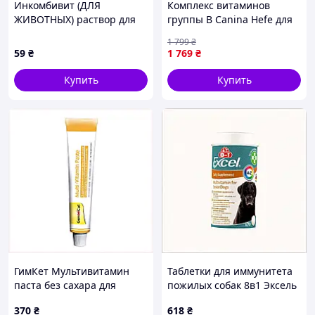
Инкомбивит (ДЛЯ
Комплекс витаминов
ЖИВОТНЫХ) раствор для
группы B Canina Hefe для
инъекций, 10 мл
собак дрожжевые таблетки
1 799
₴
с энзимами 800 г 992 табл.
59
₴
1 769
₴
(130016 Canina)
Купить
Купить
ГимКет Мультивитамин
Таблетки для иммунитета
паста без сахара для
пожилых собак 8в1 Эксель
взрослых котов 50г
70 штук 89C9K9530
370
₴
618
₴
8997MB575