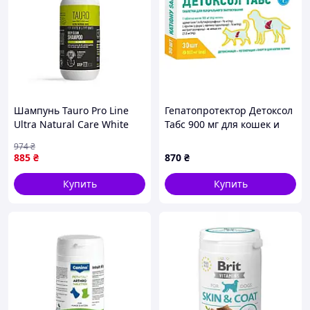
Шампунь Tauro Pro Line
Гепатопротектор Детоксол
Ultra Natural Care White
Табс 900 мг для кошек и
Coat Deep Clean Shampoo
собак №30 (на 15 кг веса
974
₴
для глубокой очистки
животного) при
885
₴
870
₴
шерсти и кожи собак и
патологиях печени и
кошек с белой
желчевыводящих путей
Купить
Купить