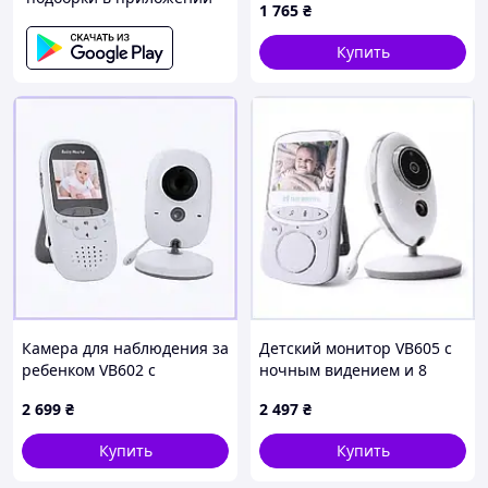
1 765
₴
Купить
Камера для наблюдения за
Детский монитор VB605 с
ребенком VB602 с
ночным видением и 8
колыбельными и режимом
колыбельными песнями,
2 699
₴
2 497
₴
VOX K2E567T117
2567120ME
Купить
Купить