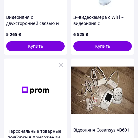
Видеоняня с
IP-видеокамера с WiFi –
двухсторонней связью и
видеоняня с
датчиком плача VOX Baby
аккумуляторной батареей
5 265
₴
6 525
₴
Monitor, 2683EX1T13
2Mp Ezviz BM1 (1080P,BE
cs-bm1) Aqua Bear f=4mm с
Купить
Купить
микрофоном
Відеоняня Cosansys VB601
Персональные товарные
подборки в приложении