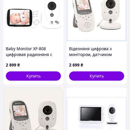
Baby Monitor XF-808
Відеоняня цифрова з
цифровая радионяня с
монітором, датчиком
цветным LCD монитором
температури Baby Monitor
2 899
₴
2 699
₴
2P5671E14
VB602 2C5671XP17
Купить
Купить