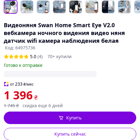
Видеоняня Swan Home Smart Eye V2.0
вебкамера ночного видения видео няня
датчик wifi камера наблюдения белая
Код: 64975736
5.0
(4)
70+ купили
Готово к отправке
233
от
₴
/мес
1 396
₴
1 745
₴
скидка еще 6 дней
Купить
Купить сейчас