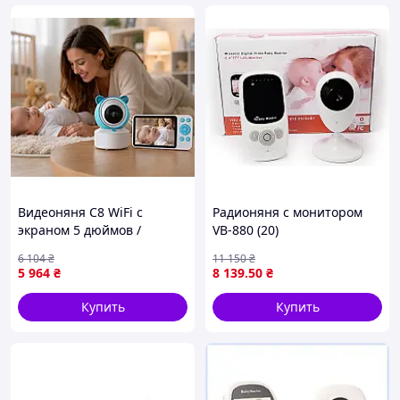
Видеоняня C8 WiFi с
Радионяня с монитором
экраном 5 дюймов /
VB-880 (20)
Видеоняня управления со
6 104
₴
11 150
₴
смартфона, датчик звука,
5 964
₴
8 139
.50
₴
дв Доставка по Украине
Купить
Купить