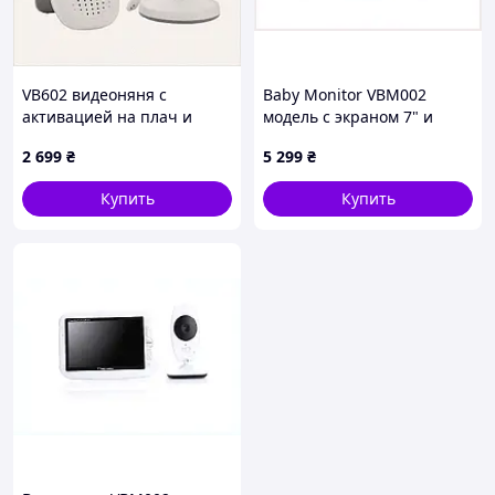
VB602 видеоняня с
Baby Monitor VBM002
активацией на плач и
модель с экраном 7" и
встроенным термометром
датчиком температуры
2 699
₴
5 299
₴
2B56A711B7
C25988E7A7
Купить
Купить