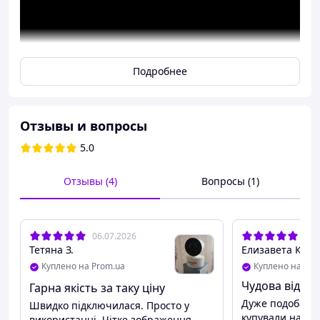
Подробнее
Отзывы и вопросы
5.0
Отзывы (4)
Вопросы (1)
06.07.2026
09.
- Управляйте устройством из любой точки Мира
Тетяна З.
Елизавета К.
- Гарантия 12 месяцев
Куплено на Prom.ua
Куплено на bigl
Чудова відео
Гарна якість за таку ціну
- Серифицированное устройство
Дуже подобаєть
Швидко підключилася. Просто у
- Инструкция на украинском языке
купували на по
використанні. Чітке зображення,