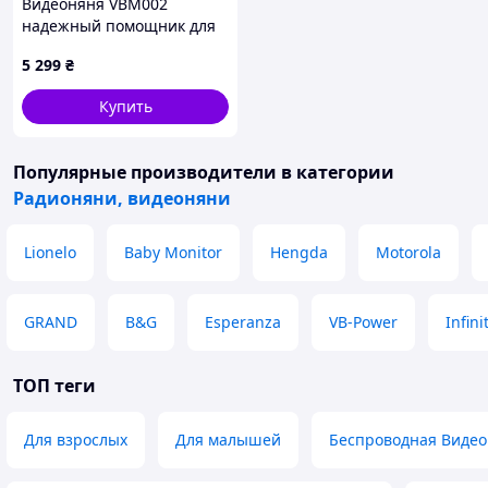
Видеоняня VBM002
надежный помощник для
контроля сна ребенка,
5 299
₴
2C598M877C
Купить
Популярные производители
в категории
Радионяни, видеоняни
Lionelo
Baby Monitor
Hengda
Motorola
GRAND
B&G
Esperanza
VB-Power
Infini
ТОП теги
Для взрослых
Для малышей
Беспроводная Виде