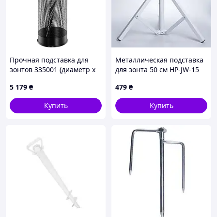
Прочная подставка для
Металлическая подставка
зонтов 335001 (диаметр x
для зонта 50 см HP-JW-15
высота) 26 см x 62 см,
5 179
₴
479
₴
черная.
Купить
Купить