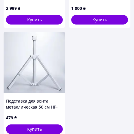
напольная, 64×24 см
см
2 999
₴
1 000
₴
Купить
Купить
Подставка для зонта
металлическая 50 см HP-
JW-15
479
₴
Купить