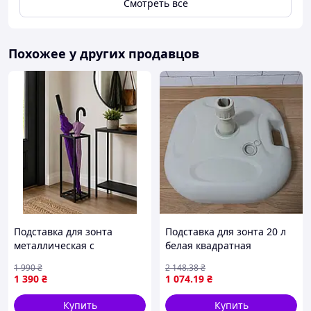
Смотреть всё
Похожее у других продавцов
Подставка для зонта
Подставка для зонта 20 л
металлическая с
белая квадратная
крючками, для зонтиков-
универсальная опора для
1 990
₴
2 148
.38
₴
трость и сложных зонтов,
сада пляжа террасы с
1 390
₴
1 074
.19
₴
60×20×20 см
фиксацией
Купить
Купить