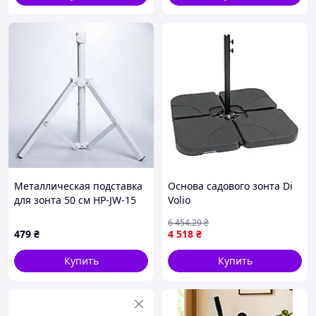
Металлическая подставка
Основа садового зонта Di
для зонта 50 см HP-JW-15
Volio
6 454
.29
₴
479
₴
4 518
₴
Купить
Купить