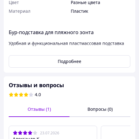
Цвет
Разные цвета
Материал
Пластик
Бур-подставка для пляжного зонта
Удобная и функциональная пластмассовая подставка
для пляжных зонтов.
Вкручивается непосредственно в песок. Палка
Подробнее
пляжного зонта фиксируется барашком, который
затягивается вокруг самой палки и тем самым не
повреждает ее.
Пластмассовая винтовая подставка для зонта, которая
Отзывы и вопросы
вкручивается в песок.
4.0
.:
../
Отзывы (1)
Вопросы (0)
23.07.2026
Александр К.