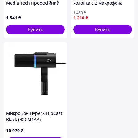
Media-Tech Професійний
колонка с 2 микрофона
набір XLR USB сріблястий
Bluetooth, мини колонка
1 450
₴
для детей,караоке
1 541
₴
1 210
₴
Купить
Купить
Микрофон HyperX FlipCast
Black (B2CM1AA)
10 979
₴