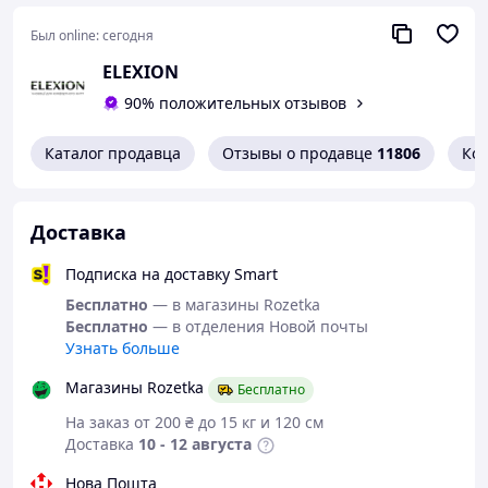
Apple; Bluetooth; USB вход; Встроенный динамик;
Регулировка громкости;
Был online:
сегодня
Частота работы: 100Гц - 10кГц;
ELEXION
Батарея: 2800 mah;
90% положительных отзывов
Напряжение: 5V.
Каталог продавца
Отзывы о продавце
11806
Ко
Вид Микрофоны
Доставка
Подписка на доставку Smart
Бесплатно
— в магазины Rozetka
Бесплатно
— в отделения Новой почты
Узнать больше
Магазины Rozetka
Бесплатно
На заказ от 200 ₴ до 15 кг и 120 см
Доставка
10 - 12 августа
Нова Пошта