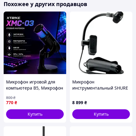
Похожее у других продавцов
Микрофон игровой для
Микрофон
компьютера B5, Микрофон
инструментальный SHURE
для компьютерных игр с
PGA98H-XLR
800
₴
хорошим звуком D3,
770
₴
8 899
₴
Студийный микрофон с
подсветкой K5
Купить
Купить