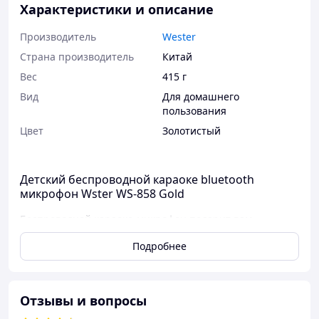
Характеристики и описание
Производитель
Wester
Страна производитель
Китай
Вес
415 г
Вид
Для домашнего
пользования
Цвет
Золотистый
Детский беспроводной караоке bluetooth
микрофон Wster WS-858 Gold
Беспроводной караоке-микрофон подарит вам
праздник и порадует ваших друзей в любой
Подробнее
обстановке. это микрофон и динамик в одном корпусе.
Его можно использовать как мп3-плеер или караоке-
микрофон в комбинации со смартфоном. Соединяется с
гаджетом по технологии Bluetooth. Особенности и
Отзывы и вопросы
преимущества: Караоке-микрофон подарит вам
отличное праздничное настроение и незабываемую