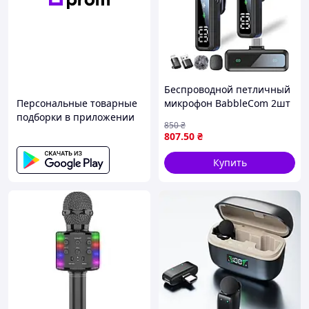
Беспроводной петличный
Персональные товарные
микрофон BabbleCom 2шт
подборки в приложении
USB-C с шумоподавлением
850
₴
для iPhone, Android, PC,
807
.50
₴
для влогов, TikTok, пения,
YouTube
Купить