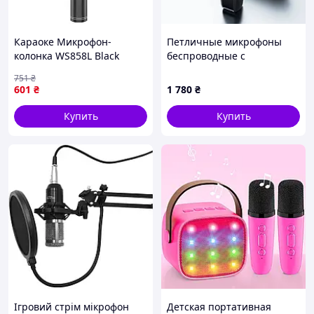
Караоке Микрофон-
Петличные микрофоны
колонка WS858L Black
беспроводные с
шумоподавлением
751
₴
ONELEADER SX35 с
601
₴
1 780
₴
зарядным кейсом с
подключением Type-C для
Купить
Купить
iPhone та Android
Ігровий стрім мікрофон
Детская портативная