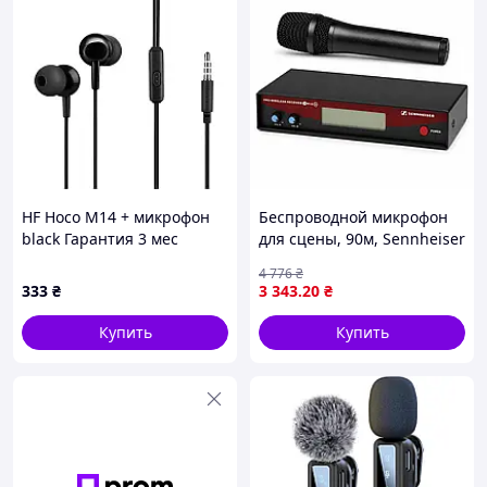
HF Hoco M14 + микрофон
Беспроводной микрофон
black Гарантия 3 мес
для сцены, 90м, Sennheiser
EW128 G2, Черный /
4 776
₴
Беспроводная радио
333
₴
3 343
.20
₴
микрофонная система,
мероприятий с базой
Купить
Купить