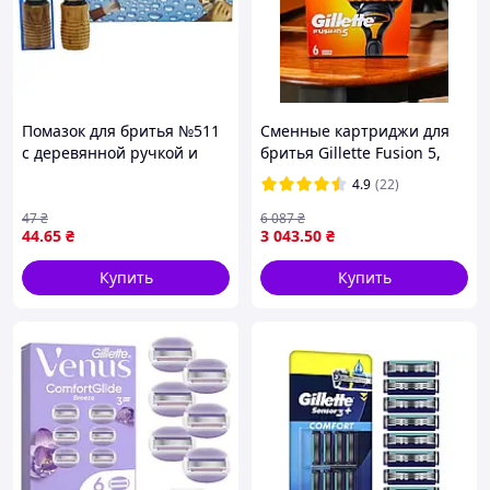
Помазок для бритья №511
Сменные картриджи для
с деревянной ручкой и
бритья Gillette Fusion 5,
бело серой щетиной, 11×3
мужские
4.9
(22)
см
47
₴
6 087
₴
44
.65
₴
3 043
.50
₴
Купить
Купить