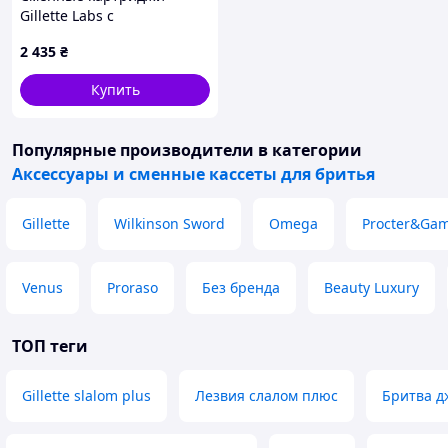
Gillette Labs с
отшелушивающей
2 435
₴
полоской (16 шт) 03364
Купить
Популярные производители
в категории
Аксессуары и сменные кассеты для бритья
Gillette
Wilkinson Sword
Omega
Procter&Ga
Venus
Proraso
Без бренда
Beauty Luxury
ТОП теги
Gillette slalom plus
Лезвия слалом плюс
Бритва д