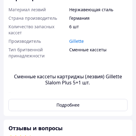
Материал лезвий
Нержавеющая сталь
Страна производитель
Германия
Количество запасных
6 шт
кассет
Производитель
Gillette
Тип бритвенной
Сменные кассеты
принадлежности
Сменные кассеты картриджы (лезвия) Gillette
Slalom Plus 5+1 шт.
К одним из самых доступных по цене, но при этом очень
качественных аксессуаров для бритья можно смело отнести
Подробнее
сменные кассеты Gillette Slalom Plus. Данные кассеты имеют
2 хорошо заточенных лезвия из тонкой стали и
смазывающую полоску, которая содержит увлажняющий
гель с витамином Е и алоэ, что обеспечивает идеальное
Отзывы и вопросы
скольжение и как итог ― бережное и комфортно бритье