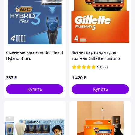
Сменные кассеты Bic Flex 3
Змінні картриджі для
Hybrid 4 шт.
гоління Gillette Fusion5
3086123480926 impulse
4шт Нові!
5.0
(7)
337
₴
1 420
₴
Купить
Купить