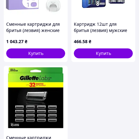
Сменные картриджи для
Картридж 12шт для
бритья (лезвия) женские
бритья (лезвия) мужские
Venus ComfortGlide Breeze
Sensor ТМ GILLETTE
1 043
.27
₴
466
.58
₴
6 шт + чехол для лезвий
(8700216969314)
Купить
Купить
Сменные картриджи