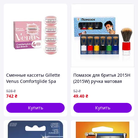
Сменные кассеты Gillette
Помазок для бритья 2015Н
Venus Comfortglide Spa
(2015W) ручка матовая
Breeze 4 шт.
прозрачная, мягкий ворс
928
₴
52
₴
(7702018966783)
10,5×3 см
742
₴
49
.40
₴
Купить
Купить