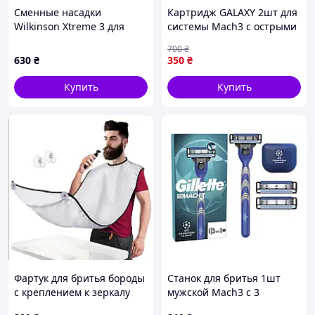
Сменные насадки
Картридж GALAXY 2шт для
Wilkinson Xtreme 3 для
системы Mach3 с острыми
гладкого бритья 8 шт,
лезвиями для гладкого и
700
₴
18910HC74K
безопасного бритья
630
₴
350
₴
Купить
Купить
Фартук для бритья бороды
Станок для бритья 1шт
с креплением к зеркалу
мужской Mach3 с 3
нагрудник для сбора
сменными картриджами