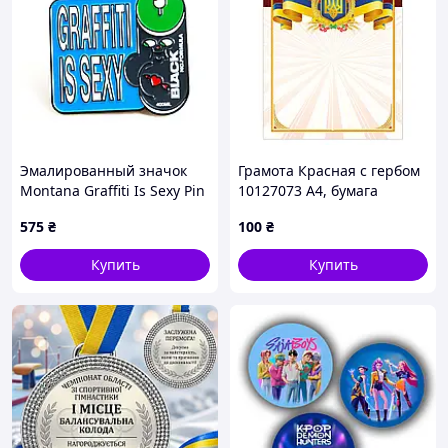
Эмалированный значок
Грамота Красная с гербом
Montana Graffiti Is Sexy Pin
10127073 А4, бумага
мелованная 150 г/м2
575
₴
100
₴
матовая
Купить
Купить