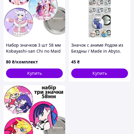
Набор значков 3 шт 58 мм
Значок с аниме Родом из
Kobayashi-san Chi no Maid
Бездны / Made in Abyss.
Dragon - Kanna Kamui
№3 44мм
80
₴/комплект
45
₴
Купить
Купить