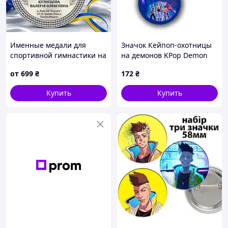
Именные медали для
Значок Кейпоп-охотницы
спортивной гимнастики на
на демонов KPop Demon
соревнованиях
Hunters 3 шт комплект
от
699
₴
172
₴
(bs075)
Купить
Купить