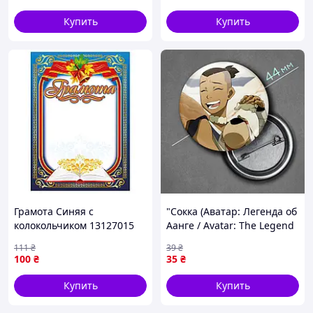
Купить
Купить
Грамота Синяя с
"Сокка (Аватар: Легенда об
колокольчиком 13127015
Аанге / Avatar: The Legend
А4, бумага мелованная 150
of Aang)" значок круглый
111
₴
39
₴
г/м2 матовая
на булавке Ø44 мм
100
₴
35
₴
Купить
Купить