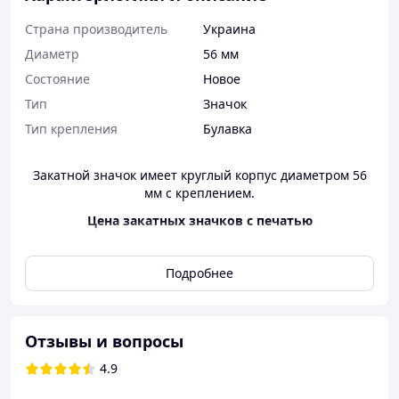
Страна производитель
Украина
Диаметр
56 мм
Состояние
Новое
Тип
Значок
Тип крепления
Булавка
Закатной значок имеет круглый корпус диаметром 56
мм с креплением.
Цена закатных значков с печатью
от 1 до 4 шт.
35 грн.
Подробнее
от 5 до 9 шт.
32 грн.
от 10 до 29 шт.
30 грн.
от 30 до 49 шт.
28 грн.
Отзывы и вопросы
от 50 до 99 шт.
25 грн.
4.9
от 100 до 299 шт.
23 грн.