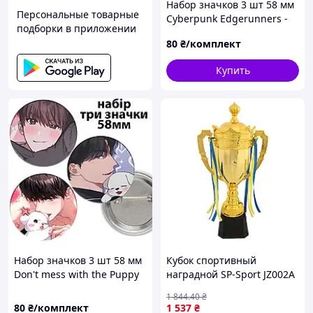
Набор значков 3 шт 58 мм
Персональные товарные
Cyberpunk Edgerunners -
подборки в приложении
David Martinez
80
₴/комплект
Купить
Набор значков 3 шт 58 мм
Кубок спортивный
Don't mess with the Puppy
наградной SP-Sport JZ002A
1 844
.40
₴
80
₴/комплект
1 537
₴