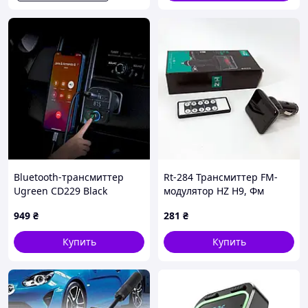
Bluetooth-трансмиттер
Rt-284 Трансмиттер FM-
Ugreen CD229 Black
модулятор HZ H9, Фм
(5.0+PD+QC3.0+USB Flash
модулятор блютуз в
949
₴
281
₴
Drive+TF) (80910)
машину, Автомобильный
плеер
Купить
Купить