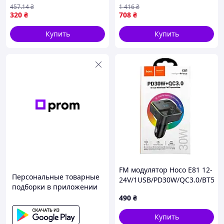
2хUSB+Type-C, XO BCC06 /
модулятор в машину,
457
.14
₴
1 416
₴
ФМ модулятор в авто /
Блютуз передатчик в
320
₴
708
₴
Трансмиттер для
машину, Fm Доставка по
автомобиля от
Украине
Купить
Купить
прикуривателя
FM модулятор Hoco E81 12-
Персональные товарные
24V/1USB/PD30W/QC3.0/BT5.0
подборки в приложении
дисплей черный
490
₴
Купить