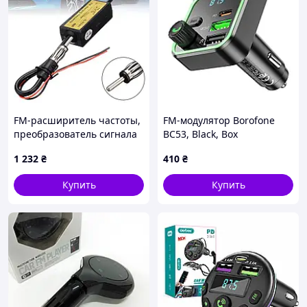
FM-расширитель частоты,
FM-модулятор Borofone
преобразователь сигнала
BC53, Black, Box
88-108 МГц.в 76-90 мгц
1 232
₴
410
₴
Купить
Купить