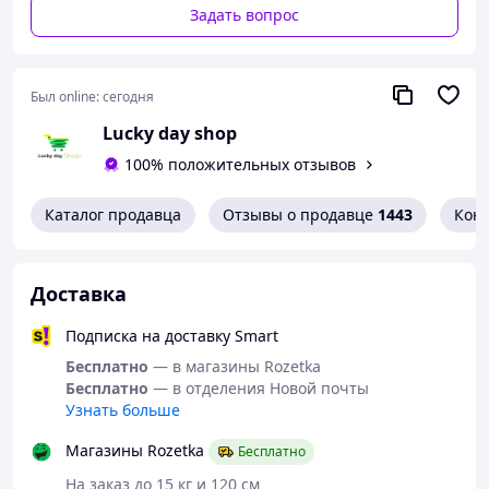
− Частота радио: 87.5-108.0MHz;
Задать вопрос
− Формат аудио: MP3/WMA/WAV/FLAC;
− Дистанция Bluetooth: 5-10 м;
− LED-дисплей;
− Поддерживаемые носители информации: microSD до
Был online:
сегодня
32 ГБ;
Lucky day shop
− Подходит для устройств: IOS/Android;
− Защита от короткого замыкания, перенапряжения и
100% положительных отзывов
превышения токовой нагрузки, защита от высокой
температуры;
Каталог продавца
Отзывы о продавце
1443
Кон
− Hands Free (свободные руки);
− Поддержка функций ответ / повесить / отклонить /
повторный набор звонков.
Доставка
Подписка на доставку Smart
Бесплатно
— в магазины Rozetka
Бесплатно
— в отделения Новой почты
Узнать больше
Магазины Rozetka
Бесплатно
На заказ до 15 кг и 120 см