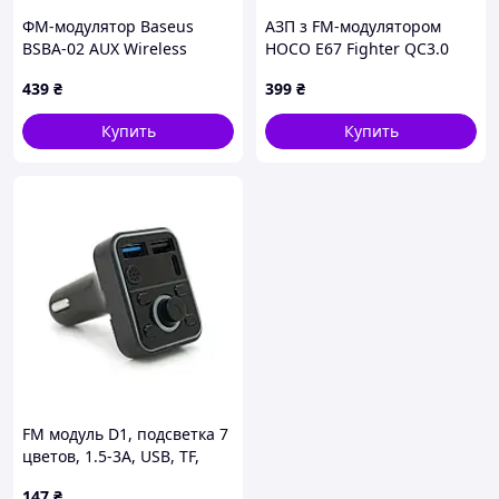
ФМ-модулятор Baseus
АЗП з FM-модулятором
BSBA-02 AUX Wireless
HOCO E67 Fighter QC3.0
Audio Receiver Black
18W car BT FM transmitter
439
₴
399
₴
Black
Купить
Купить
FM модуль D1, подсветка 7
цветов, 1.5-3A, USB, TF,
49.5х41х36
147
₴