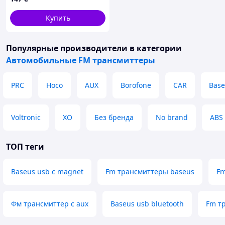
Купить
Популярные производители
в категории
Автомобильные FM трансмиттеры
PRC
Hoco
AUX
Borofone
CAR
Base
Voltronic
XO
Без бренда
No brand
ABS
ТОП теги
Baseus usb c magnet
Fm трансмиттеры baseus
Fm
Фм трансмиттер с aux
Baseus usb bluetooth
Fm т