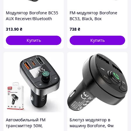
Модулятор Borofone BC55
FM-модулятор Borofone
AUX Receiver/Bluetooth
BC53, Black, Box
5.3/Battery 150mAh
313
.90
₴
738
₴
Купить
Купить
Автомобильный FM
Блютуз модулятор в
трансмиттер 50W,
машину Borofone, Фм