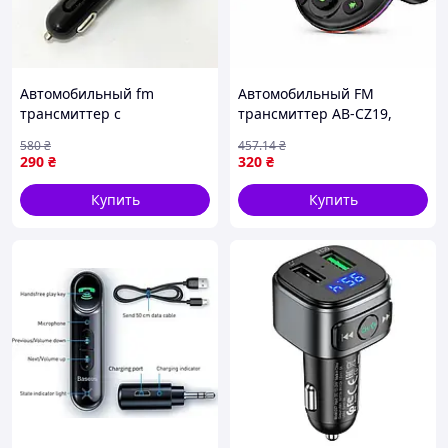
Автомобильный fm
Автомобильный FM
трансмиттер с
трансмиттер AB-CZ19,
интерфейсом bluetooth,
черный / Bluetooth
580
₴
457
.14
₴
Автомобильный bluetooth
модулятор / FM
290
₴
320
₴
передатчик UG-23
передатчик
Купить
Купить