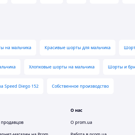
ы на мальчика
Красивые шорты для мальчика
Шорт
альчика
Хлопковые шорты на мальчика
Шорты и бри
a Speed Diego 152
Собственное производство
О нас
 продавцов
О prom.ua
ернет-магазин
на Prom
Работа в prom.ua