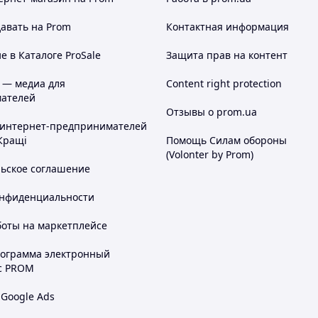
авать на Prom
Контактная информация
 в Каталоге ProSale
Защита прав на контент
 — медиа для
Content right protection
ателей
Отзывы о prom.ua
 интернет-предпринимателей
Кращі
Помощь Силам обороны
(Volonter by Prom)
льское соглашение
онфиденциальности
боты на маркетплейсе
рограмма электронный
с PROM
 Google Ads