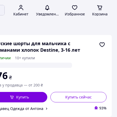
Кабинет
Уведомления
Избранное
Корзина
ские шорты для мальчика с
манами хлопок Destine, 3-16 лет
личии
10+ купили
76
₴
з у продавца — от 200 ₴
Купить
Купить сейчас
93%
авец Одежда от Антона