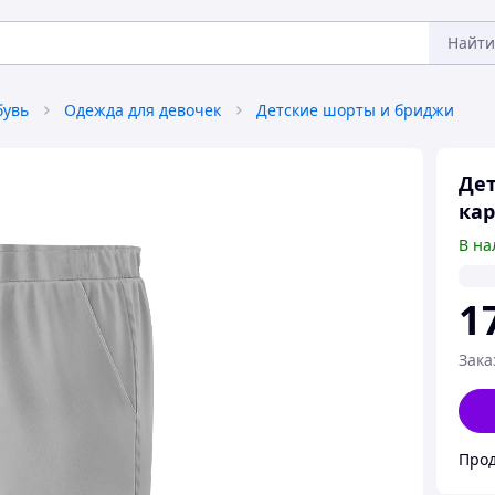
Найти
бувь
Одежда для девочек
Детские шорты и бриджи
Дет
кар
В на
1
Зака
Прод