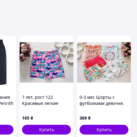
ания
7 лет, рост 122
0-3 мес Шорты с
Penrith
Красивые легкие
футболками девочке.
о-
яркие летние шорты
Артикул 16270
для мальчика. Артикул
165
₴
369
₴
27983
Купить
Купить