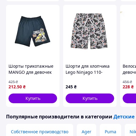
Наша особенность!
Мы – производители! Предлагаем широкий выбор цветов,
индивидуальному заказу.
Похожие товары по характеристикам
Шорты трикотажные
Шорти для хлопчика
Велос
MANGO для девочек
Lego Ninjago 110-
девоч
удобные летние
116см.
рожеві
425
₴
456
₴
шорты для активного
повся
212
.50
₴
245
₴
228
₴
отдыха и прогулок
носін
ТРИК
Купить
Купить
Популярные производители
в категории
Детские
Собственное производство
Ager
Puma
Ni