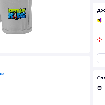
Дос
тво
Опл