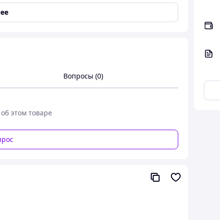
ее
Вопросы (0)
 об этом товаре
стиль и комфорт для активных дней
прос
ичности. Благодаря натуральному хлопку они
оду, позволяя коже дышать. Свободный крой
жно фиксирует шорты на талии. Карманы