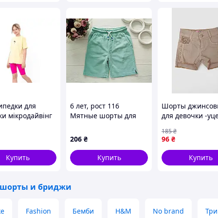
 моделей и возможность нанесения принтов по
ипедки для
6 лет, рост 116
Шорты джинсов
ки мікродайвінг
Мятные шорты для
для девочки -уц
 для спорту та
мальчика. Артикул
цвет темно-беж
185
₴
кденного
28010
247R10036-U-1
206
₴
96
₴
ня 134 см ТМ
ОТАЖНИЙ КРАЙ
Купить
Купить
Купить
 шорты и бриджи
ke
Fashion
Бемби
H&M
No brand
Три