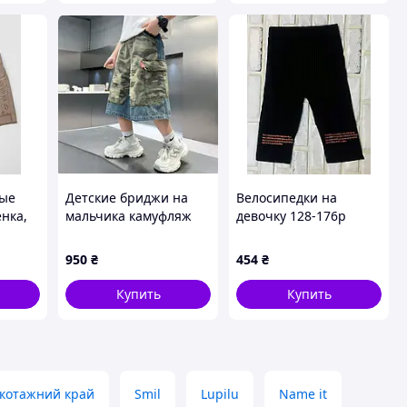
ые
Детские бриджи на
Велосипедки на
енка,
мальчика камуфляж
девочку 128-176р
евый,
Benini Турция
950
₴
454
₴
Купить
Купить
котажний край
Smil
Lupilu
Name it