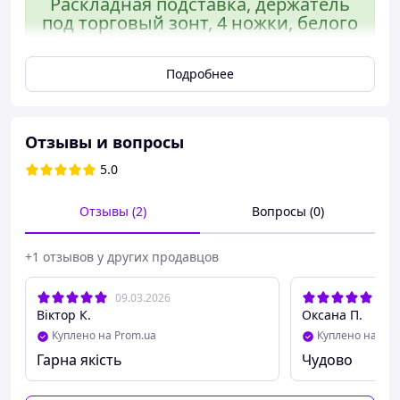
Раскладная подставка, держатель
под торговый зонт, 4 ножки, белого
цвета прочная конструкция
гарантирует, что зонты будут
Подробнее
надежно удерживаться даже при
сильных ветрах
Отзывы и вопросы
Подставка для зонтов – идеальное решение для
обеспечения устойчивости и безопасности ваших
5.0
зонтов. Эта прочная и надежная подставка специально
разработана для удержания зонтов на месте во время
Отзывы (2)
Вопросы (0)
использования.
+1 отзывов у других продавцов
09.03.2026
28.
Віктор К.
Оксана П.
Куплено на Prom.ua
Куплено на Pro
Гарна якість
Чудово