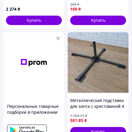
балконних поручнів
оранжевый 38 см
249
₴
парапетів
пластиковый держатель в
2 274
₴
169
₴
песок
Купить
Купить
Металлическая подставка
Персональные товарные
для зонта с крестовиной 4
подборки в приложении
ножки черная для пляжа
1 163
.71
₴
дачи сада фиксация зонта
581
.85
₴
Купить