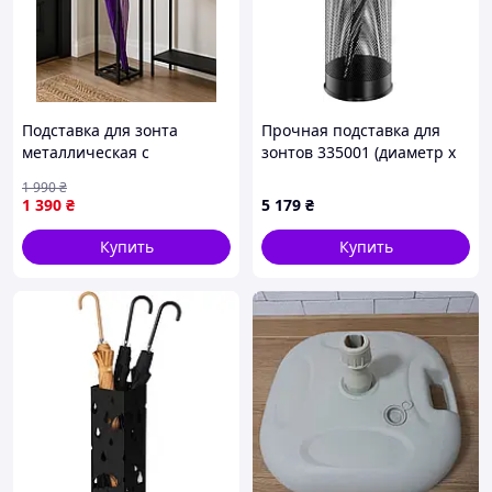
Подставка для зонта
Прочная подставка для
металлическая с
зонтов 335001 (диаметр x
крючками, для зонтиков-
высота) 26 см x 62 см,
1 990
₴
трость и сложных зонтов,
черная.
1 390
₴
5 179
₴
60×20×20 см
Купить
Купить