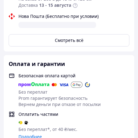
Доставка
13 - 15 августа
Нова Пошта (Бесплатно при условии)
Специально разработанная форма подставки
обеспечивает оптимальное распределение веса и
Смотреть всё
устойчивость. Вы можете быть уверены, что ваш зонт
будет стоять прямо и не будет скользить или падать во
время использования.
Оплата и гарантии
Подставка легка в использовании и мобильна. Вы
можете легко перемещать ее в нужное место в саду, на
Безопасная оплата картой
патио или на террасе. Она также компактна и не
занимает много места, что позволяет хранить ее без
Без переплат
проблем, когда она не используется.
Prom гарантирует безопасность
Вернем деньги при отказе от посылки
Оплатить частями
Без переплат*, от 40 ₴/мес.
Подробнее