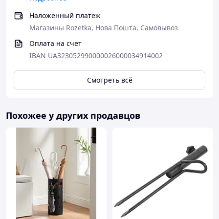
Наложенный платеж
Магазины Rozetka, Нова Пошта, Самовывоз
Оплата на счет
IBAN UA323052990000026000034914002
Смотреть всё
Эта подставка предназначена для использования с
различными типами зонтов – пляжными зонтами,
садовыми зонтами, рыночными зонтами и другими.
Похожее у других продавцов
Она предлагает универсальное решение для всех
ваших потребностей в установке и удержании зонтов.
Выберите подставку для зонтов, чтобы обеспечить
стабильность и безопасность вашего зонта. Эта
функциональная и элегантная подставка станет
незаменимым аксессуаром для вашего открытого
пространства и обеспечит вам комфорт и удовольствие
во время использования зонта.