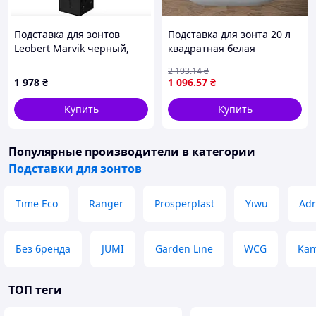
Подставка для зонтов
Подставка для зонта 20 л
Leobert Marvik черный,
квадратная белая
Оригинал
универсальная опора для
2 193
.14
₴
сада пляжа террасы с
1 978
₴
1 096
.57
₴
фиксацией
Купить
Купить
Популярные производители
в категории
Подставки для зонтов
Time Eco
Ranger
Prosperplast
Yiwu
Adr
Без бренда
JUMI
Garden Line
WCG
Kam
ТОП теги