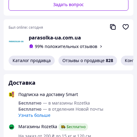
Задать вопрос
Был online:
сегодня
parasolka-ua.com.ua
Подставка изготовлена из высококачественного и
99% положительных отзывов
прочного материала, обеспечивающего долговечность
и стабильность. Ее прочная конструкция гарантирует,
что зонты будут надежно удерживаться даже при
Каталог продавца
Отзывы о продавце
828
Конт
сильных ветрах или неожиданных погодных условиях.
Доставка
Подписка на доставку Smart
Бесплатно
— в магазины Rozetka
Бесплатно
— в отделения Новой почты
Узнать больше
Магазины Rozetka
Бесплатно
На заказ от 200 ₴ до 15 кг и 120 см