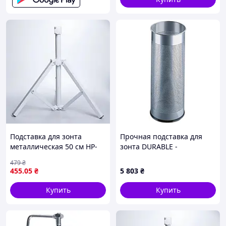
Подставка для зонта
Прочная подставка для
металлическая 50 см HP-
зонта DURABLE -
JW-15 _mx
Schirmständer - Silber
479
₴
335023 (Ø x H) 26 см x 62
455
.05
₴
5 803
₴
см, серебристый металлик
Купить
Купить