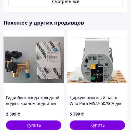
Смотреть всё
Похожее у других продавцов
Гидроблок входа холодной
Циркуляционный насос
воды с краном подпитки
Wilo Para MS/7-50/SCA для
Protherm Lynx, Jaguar
газового котла Protherm
2 399
₴
5 399
₴
(0020118699)
Panther Gepard Condens |
Купить оригинальный
Купить
Купить
0010032795