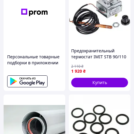
Предохранительный
Персональные товарные
термостат IMIT STB 90/110
подборки в приложении
°C для газ. напольного
2 110
₴
котла Protherm Медведь
1 920
₴
TLO, KLOM v.16, 17
0020137098
Купить