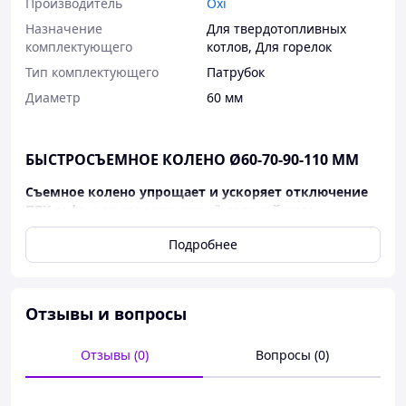
Производитель
Oxi
Назначение
Для твердотопливных
комплектующего
котлов
,
Для горелок
Тип комплектующего
Патрубок
Диаметр
60 мм
БЫСТРОСЪЕМНОЕ КОЛЕНО Ø60-70-90-110 ММ
Съемное колено упрощает и ускоряет отключение
ПВХ гофры от горелки для её дальнейшего
обслуживания.
Подробнее
ПРЕИМУЩЕСТВА:
Изготовлено в заводских условиях, плотно
прилегает к патрубку питателя горелки, не
Отзывы и вопросы
травит дымом;
Колено из нержавеющей стали AISI-304,
Отзывы (0)
Вопросы (0)
устойчиво к ржавчине;
Имеет привлекательный внешний вид и не
нарушает эстетику котельной.