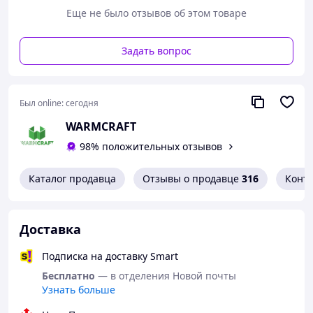
Еще не было отзывов об этом товаре
СОВМЕСТИМОСТЬ:
Горелки OXI EVO 18-82 кВт
Задать вопрос
Горелки OXI Ceramik PRO 100-1500 кВт
Горелки OXI Ceramik+ 20-1000 кВт
(сняты с производства в 2020 г.)
Горелки KVIT Lyuta 16-100 кВт
Был online:
сегодня
Горелки KVIT Optima 30-1500 кВт
Горелки Palnik 17-2000 кВт
WARMCRAFT
Горелки FOCUS 17-2000 кВт
98% положительных отзывов
Горелки WICHLACZ PALNIK 17-2000 кВт
Горелки DM-STELLA 17-2000 кВт
Каталог продавца
Отзывы о продавце
316
Конт
Горелки Bioprom 17-2000 кВт
Обновите
ПВХ ГОФРУ
Доставка
Подписка на доставку Smart
Бесплатно
— в отделения Новой почты
Узнать больше