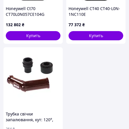
Honeywell Ct70
Honeywell CT40 CT40-L0N-
CT70L0N057CE104G
1NC110E
132 802
₴
77 372
₴
Купить
Купить
Трубка свічки
запалювання, кут: 120°,
довга, різьба: 14мм,
264
₴