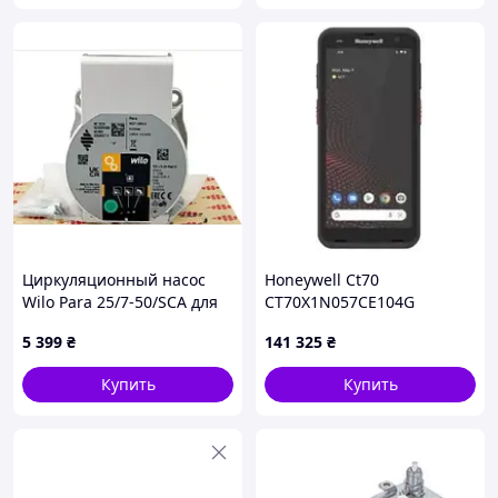
Циркуляционный насос
Honeywell Ct70
Wilo Para 25/7-50/SCA для
CT70X1N057CE104G
газового котла Vaillant
5 399
₴
141 325
₴
atmoVIT turboVIT | Купить
оригинальный 0010032801
Купить
Купить