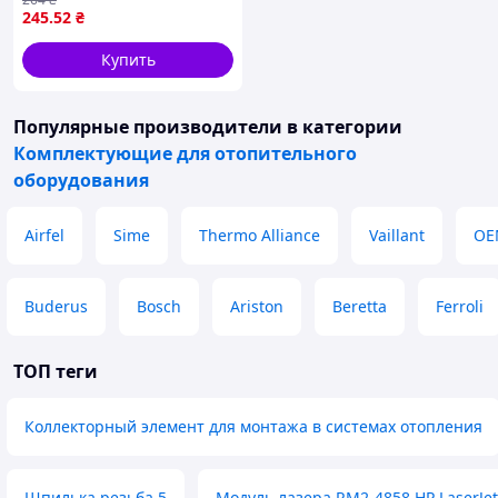
зєднання: гвинт, корпус:
245
.52
₴
ебонітовий, колір трубки:
чорн DUCATI 900
Купить
Популярные производители
в категории
Комплектующие для отопительного
оборудования
Airfel
Sime
Thermo Alliance
Vaillant
OE
Buderus
Bosch
Ariston
Beretta
Ferroli
ТОП теги
Коллекторный элемент для монтажа в системах отопления
Шпилька резьба 5
Модуль лазера RM2-4858 HP LaserJet