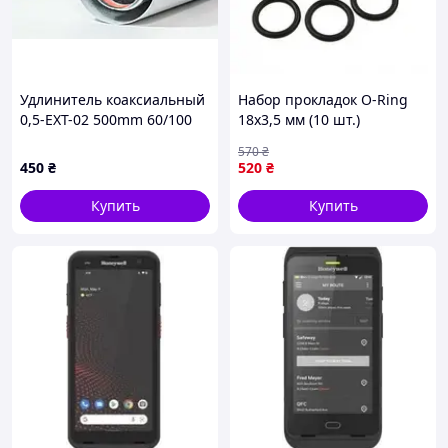
Удлинитель коаксиальный
Набор прокладок O-Ring
0,5-EXT-02 500mm 60/100
18х3,5 мм (10 шт.)
для котла турбо
теплообменника ГВС для
570
₴
газового котла Protherm
450
₴
520
₴
0020033467
Купить
Купить