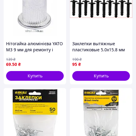
Нітогайка алюмінієва YATO
Заклепки вытяжные
М3 9 мм для ремонту і
пластиковые 5.0x15.8 мм
будівництва 20 штук
для монтажа обивки и
139
₴
190
₴
економічна упаковка
автомобильных покрытий
69
.50
₴
95
₴
10 шт
Купить
Купить