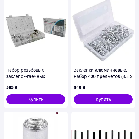
Набор резьбовых
Заклепки алюминиевые,
заклепок-гаечных
набор 400 предметов (3,2 x
нитонакреток в кейсе 300
4,8 мм) ASTA A-BR400S
585
₴
349
₴
шт. SILVER S11195 AlterDeal
-thrilling-unlimited-choice-
Купить
Купить