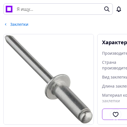
Заклепки
Характе
Производит
Страна
производит
Вид заклепк
Длина закле
Материал к
заклепки