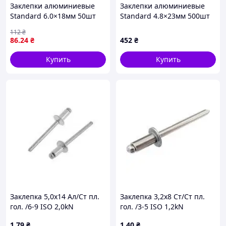
Заклепки алюминиевые
Заклепки алюминиевые
Standard 6.0×18мм 50шт
Standard 4.8×23мм 500шт
SIGMA (2612861)
SIGMA (2613681)
112
₴
86
.24
₴
452
₴
Купить
Купить
Заклепка 5,0х14 Ал/Ст пл.
Заклепка 3,2х8 Ст/Ст пл.
гол. /6-9 ISO 2,0kN
гол. /3-5 ISO 1,2kN
1
.79
₴
1
.40
₴