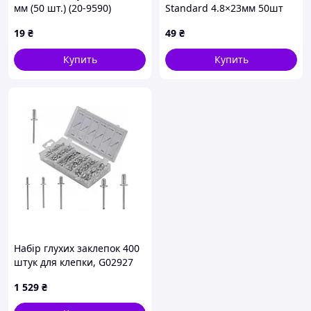
мм (50 шт.) (20-9590)
Standard 4.8×23мм 50шт
SIGMA (2612681)
19
₴
49
₴
Купить
Купить
Набір глухих заклепок 400
штук для клепки, G02927
GEKO, заклепки
1 529
₴