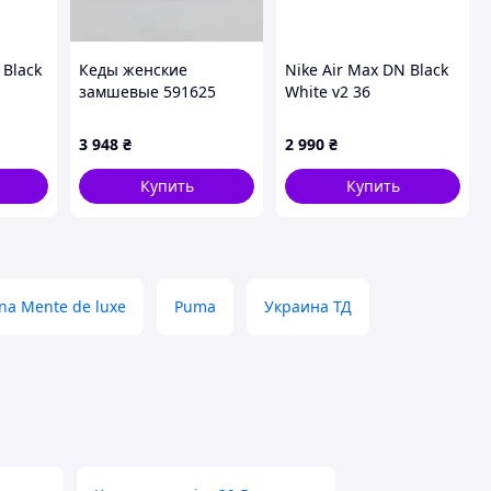
 Black
Кеды женские
Nike Air Max DN Black
замшевые 591625
White v2 36
Серые
3 948
₴
2 990
₴
Купить
Купить
na Mente de luxe
Puma
Украина ТД