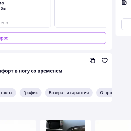
ва
йкі.
лено.
прос
форт в ногу со временем
нтакты
График
Возврат и гарантия
О продавце