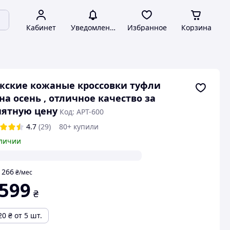
Кабинет
Уведомления
Избранное
Корзина
ские кожаные кроссовки туфли
на осень , отличное качество за
ятную цену
Код: АРТ-600
4.7
(29)
80+ купили
личии
266
т
₴
/мес
 599
₴
20
₴
от 5 шт.