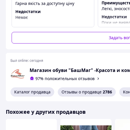
45- 29,5 см
Преимущест
Гарна якість за доступну ціну
Легкі, зносості
Недостатки
Недостатки
Немає
Поки не вияв
Задать во
Был online:
сегодня
Магазин обуви "БашМаг" -Красота и ком
97% положительных отзывов
Каталог продавца
Отзывы о продавце
2786
Ко
Похожее у других продавцов