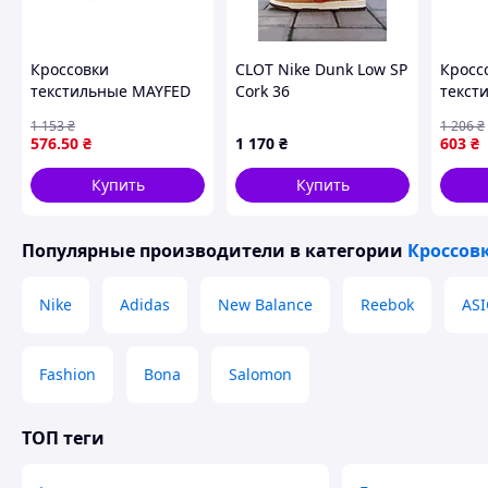
Кроссовки
CLOT Nike Dunk Low SP
Кросс
текстильные MAYFED
Cork 36
текст
для активного отдыха
черны
1 153
₴
1 206
₴
средней полноты с
для а
576
.50
₴
1 170
₴
603
₴
резиновой вставкой и
и пов
подошвой ПВХ
Купить
Купить
Популярные производители
в категории
Кроссов
Nike
Adidas
New Balance
Reebok
ASI
Fashion
Bona
Salomon
ТОП теги