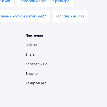
енская
Кроссовки asics 39.5 размера
тивный костюм armani ea27
Moncler x Adidas
Партнеры
Bigl.ua
Shafa
Kabanchik.ua
Вчасно
Zakupivli.pro