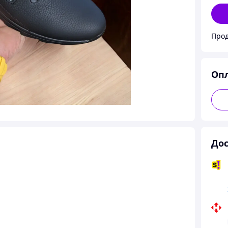
Оп
Дос