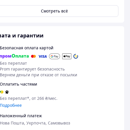
Смотреть всё
ата и гарантии
Безопасная оплата картой
Без переплат
Prom гарантирует безопасность
Вернем деньги при отказе от посылки
Оплатить частями
01.05.2026
02
Марина М.
Олександр І.
Без переплат*, от 266 ₴/мес.
Куплено на Prom.ua
Куплено на Pr
Подробнее
Гарна якість за таку ціну, швидка
Гарна якість 
доставка.
Отримав все ч
Наложенный платеж
Нова Пошта, Укрпочта, Самовывоз