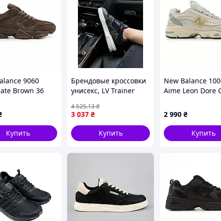
alance 9060
Брендовые кроссовки
New Balance 100
late Brown 36
унисекс, LV Trainer
Aimе Leon Dore 
“black/white” 36
36
4 525
.13
₴
₴
3 037
₴
2 990
₴
Купить
Купить
Купить