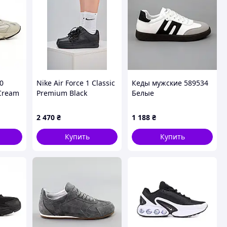
0
Nike Air Force 1 Classic
Кеды мужские 589534
Cream
Premium Black
Белые
(Матовая кожа) 36
2 470
₴
1 188
₴
Купить
Купить