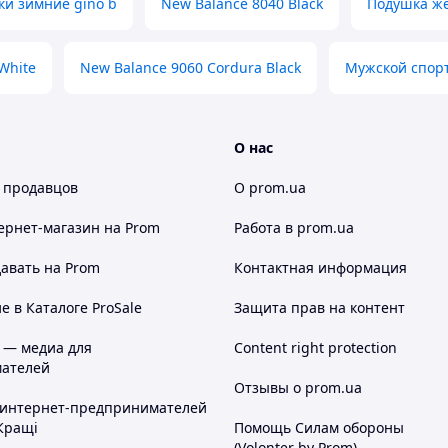
ки зимние gino b
New Balance 8040 Black
Подушка ж
White
New Balance 9060 Cordura Black
Мужской спор
О нас
 продавцов
О prom.ua
ернет-магазин
на Prom
Работа в prom.ua
авать на Prom
Контактная информация
 в Каталоге ProSale
Защита прав на контент
 — медиа для
Content right protection
ателей
Отзывы о prom.ua
 интернет-предпринимателей
Кращі
Помощь Силам обороны
(Volonter by Prom)