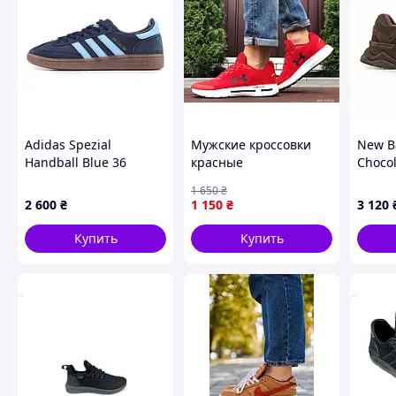
Adidas Spezial
Мужские кроссовки
New B
Handball Blue 36
красные
Choco
демисезонные Under
1 650
₴
Armour HOVR , легкие
2 600
₴
1 150
₴
3 120
44 45
Купить
Купить