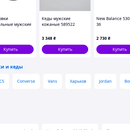
овки
Кеды мужские
New Balance 530
ильные мужские
кожаные 589522
36
е с шнуровкой
Черные
ктивного отдыха
3 348
₴
2 730
₴
седневной носки
Купить
Купить
Купить
ки и кеды
CS
Converse
Vans
Харьков
Jordan
Bo