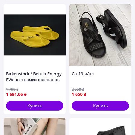
Birkenstock / Betula Energy
Са-19 ч/пл
EVA вьетнамки шлепанцы
сланцы кроксы женские
1 799
₴
2 558
₴
желтые обувь летняя
1 691
.06
₴
1 650
₴
Оригинал 38-39 р/25 см
Купить
Купить