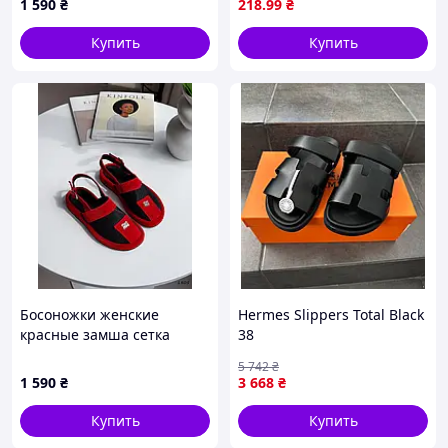
1 590
₴
218
.99
₴
Купить
Купить
Босоножки женские
Hermes Slippers Total Black
красные замша сетка
38
5 742
₴
1 590
₴
3 668
₴
Купить
Купить