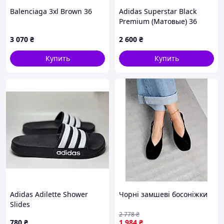
Balenciaga 3xl Brown 36
Adidas Superstar Black
Premium (Матовые) 36
3 070
₴
2 600
₴
Купить
Купить
Adidas Adilette Shower
Чорні замшеві босоніжки
Slides
2 778
₴
780
₴
1 984
₴