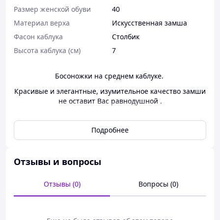
Размер женской обуви
40
Материал верха
Искусственная замша
Фасон каблука
Столбик
Высота каблука (см)
7
Босоножки на среднем каблуке.
Красивые и элегантные, изумительное качество замши
не оставит Вас равнодушной .
Цвет пудра . Материал : еко замш высшей категории.
Высота каблука 7см . Застежка через щиколотку .
Подробнее
Размеры полномерные 40 в наличии
Отзывы и вопросы
Отзывы (0)
Вопросы (0)