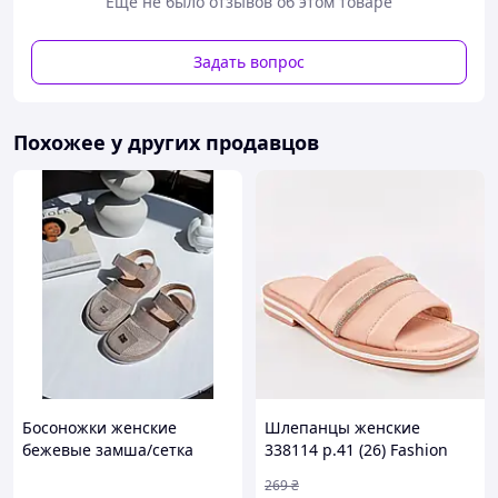
Еще не было отзывов об этом товаре
Для швидкої відповіді та зручності пишіть нам на
Задать вопрос
Viber
Вам достатньо скинути фото та
розмір
Похожее у других продавцов
067 634 6808 Менеджер Валерія
Босоножки женские
Шлепанцы женские
бежевые замша/сетка
338114 р.41 (26) Fashion
Розовый D8-2026
269
₴