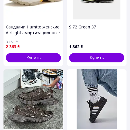
Сандалии Humtto женские
Sl72 Green 37
AirLight амортизационные
бежевые/зеленые 38
3 151
₴
(710445B-24-38)
2 363
₴
1 862
₴
Купить
Купить