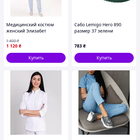
Медицинский костюм
Сабо Lemigo Hero 890
женский Элизабет
размер 37 зелени
лазурный
728900437A
1 400
₴
1 120
₴
783
₴
Купить
Купить
Стильный костюм Рубина имеет воротник стойку,
который визуально делает силуэт более изящным.