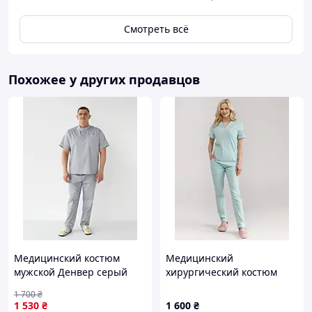
Смотреть всё
Похожее у других продавцов
Медицинский костюм
Медицинский
мужской Денвер серый
хирургический костюм
+SIZE
женский Марсель мятный
1 700
₴
1 530
₴
1 600
₴