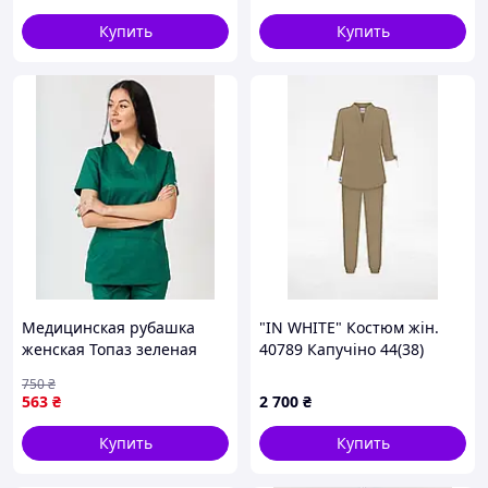
Купить
Купить
Медицинская рубашка
"IN WHITE" Костюм жін.
женская Топаз зеленая
40789 Капучіно 44(38)
750
₴
563
₴
2 700
₴
Купить
Купить