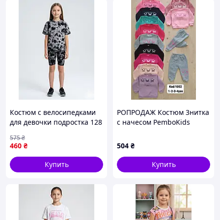
Костюм с велосипедками
РОПРОДАЖ Костюм 3нитка
для девочки подростка 128
с начесом PemboKids
Черный DRVV (714239-128)
Бабочка 1-4 лет
575
₴
460
₴
504
₴
Купить
Купить