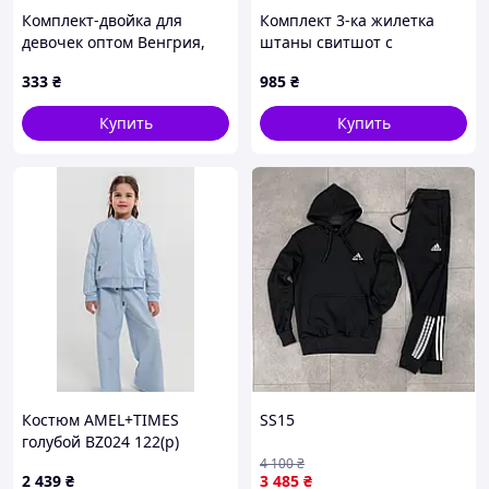
Комплект-двойка для
Комплект 3-ка жилетка
девочек оптом Венгрия,
штаны свитшот с
LemonTree, размеры 4-12
зайчиком Розовый 653,
333
₴
985
₴
лет. Арт.7243
Розовый, Для девочек,
Весна Осень, 6/9 месяцев
Купить
Купить
Костюм AMEL+TIMES
SS15
голубой BZ024 122(р)
4 100
₴
2 439
₴
3 485
₴