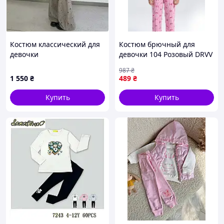
Костюм классический для
Костюм брючный для
девочки
девочки 104 Розовый DRVV
(714222-104)
987
₴
1 550
₴
489
₴
Купить
Купить