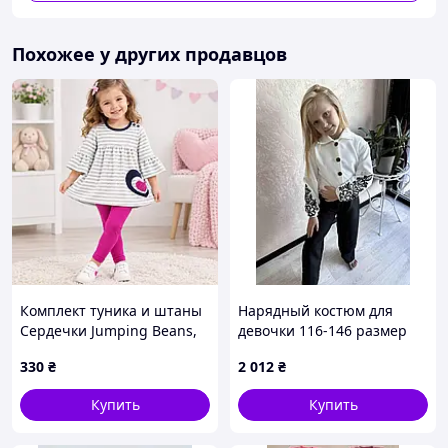
см. Штаны: длина 96 см, шаг 70 см, ПОТ 28 см.
размер 164: ПОГ 41 см, низ ( в нерастянутом виде) - 29
Похожее у других продавцов
см. Штаны: длина 100 см, шаг 73 см, ПОТ 29 см.
Комплект туника и штаны
Нарядный костюм для
Сердечки Jumping Beans,
девочки 116-146 размер
рост 80 см
122, Всесезонный
330
₴
2 012
₴
Купить
Купить