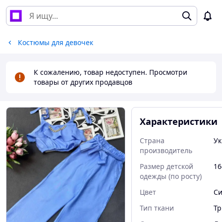
Костюмы для девочек
К сожалению, товар недоступен. Просмотри
товары от других продавцов
Характеристики
Страна
Ук
производитель
Размер детской
16
одежды (по росту)
Цвет
С
Тип ткани
Тр