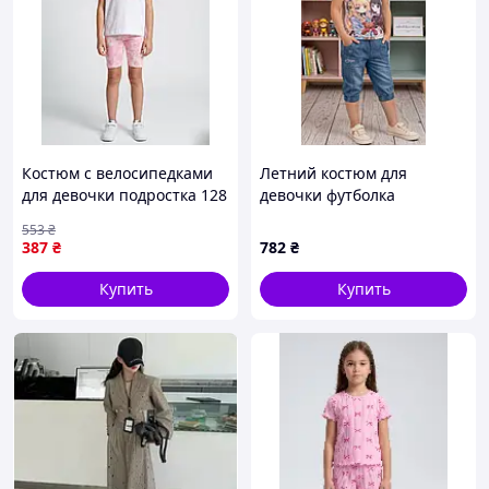
Костюм с велосипедками
Летний костюм для
для девочки подростка 128
девочки футболка
Белый DRVV (714237-128)
джинсовые шорты размер
553
₴
86 92 98 104 110 116 122
387
₴
782
₴
128 134 140 146 92
Купить
Купить