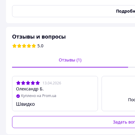
Турникет Сич (SIC
Подробн
ИМЕЕТ УНИКАЛЬНЫЕ ПРЕИМУЩЕСТВ
Отзывы и вопросы
5.0
Отзывы (1)
13.04.2026
Олександр Б.
Куплено на Prom.ua
По
МЕТАЛЛИЧЕСКАЯ ФУРНИТУРА
Швидко
Легкая, но прочная дюралюминиевая фурнитура
физические нагрузки.
Задать во