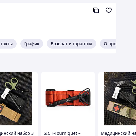
нтакты
График
Возврат и гарантия
О продавце
 и платформа + запатентованный
озможными любые защемления мягких
инский набор 3
SICH-Tourniquet –
Медицинский на