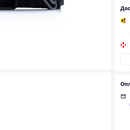
Дос
Опл