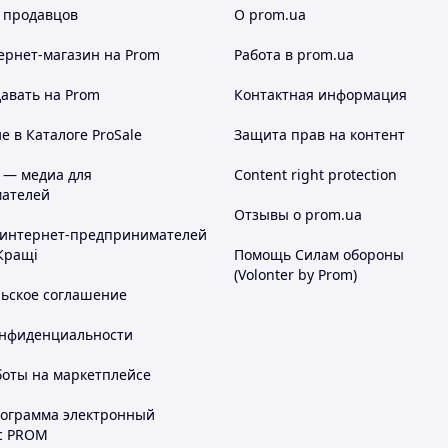
 продавцов
О prom.ua
 обозначения даже при отсутствии
ернет-магазин
на Prom
Работа в prom.ua
рон, гвоздь и т.д. …)
авать на Prom
Контактная информация
 в Каталоге ProSale
Защита прав на контент
 — медиа для
Content right protection
ателей
Отзывы о prom.ua
 интернет-предпринимателей
Кращі
Помощь Силам обороны
(Volonter by Prom)
льское соглашение
онфиденциальности
боты на маркетплейсе
чивает сверхпрочное слипание ленты и ее
рограмма электронный
 загрязненном состоянии, в мороз и в
с PROM