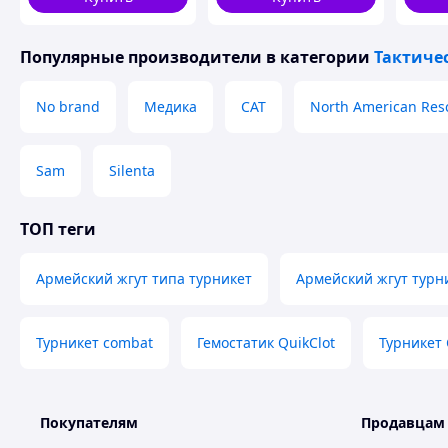
Популярные производители
в категории
Тактиче
ЭРГОНОМИКА
No brand
Медика
CAT
North American Res
Ни одного лишнего миллиметра. Оптимальный р
результате многочисленных тестов в экстремал
сила перекрытия кровотока, по сравнению с дру
Sam
Silenta
ТОП теги
Армейский жгут типа турникет
Армейский жгут турн
Турникет combat
Гемостатик QuikClot
Турникет
Покупателям
Продавцам