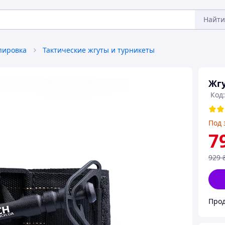
Найти
пировка
Тактические жгуты и турникеты
Жгу
Код:
Под 
7
929
Прод