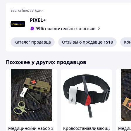
Был online:
сегодня
PIXEL+
99% положительных отзывов
Каталог продавца
Отзывы о продавце
1518
Ко
Похожее у других продавцов
НИКАКИХ ТРАВМ
Мягкое покрытие + цельно выполненная пряжка
телескопический механизм внутри, делают нев
тканей и их атрофию при наложении турникета.
Медицинский набор 3
Кровоостанавливающий
Медиц