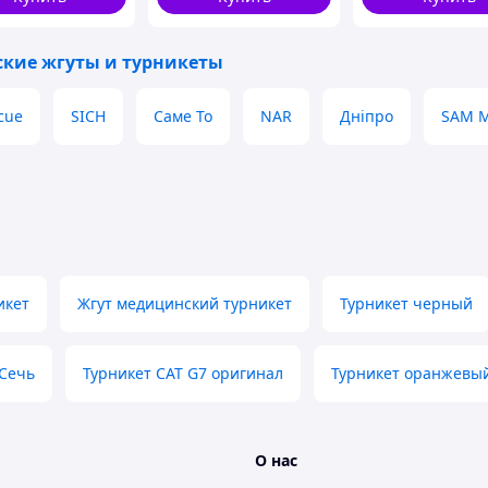
ножницы EMT черный
Denver Кровосп
ВТ5408
ские жгуты и турникеты
cue
SICH
Саме То
NAR
Дніпро
SAM M
азмер платформы и воротка, выбранный в
ьных условиях. Максимальная площадь и
гими турникетами.
икет
Жгут медицинский турникет
Турникет черный
 Сечь
Турникет CAT G7 оригинал
Турникет оранжевы
О нас