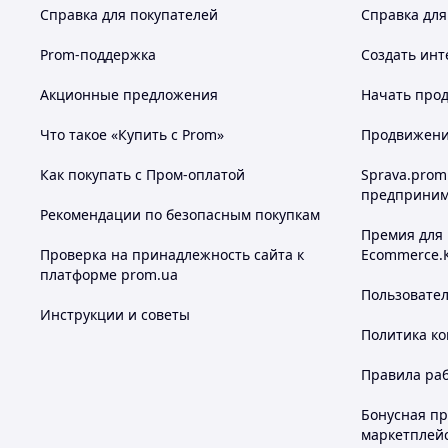
ЛЕНТА ДЛЯ ОБОЗНАЧЕНИЙ
Справка для покупателей
Справка для
Специальное серое напыление позволяет делать
Prom-поддержка
Создать инт
маркера, пользуясь любым острым предметом (пат
Акционные предложения
Начать прод
Что такое «Купить с Prom»
Продвижение
Как покупать с Пром-оплатой
Sprava.prom
предприним
Рекомендации по безопасным покупкам
Премия для
Проверка на принадлежность сайта к
Ecommerce.
платформе prom.ua
Пользовате
Инструкции и советы
Политика к
ТЕХНОЛОГИЯ СВЕРХРПРОЧНОГО СЛИПАНИЯ
Правила ра
Особенная, запатентованная технология, обеспе
Бонусная п
гарантированную работу в мокром, заснеженном,
маркетплей
жару.