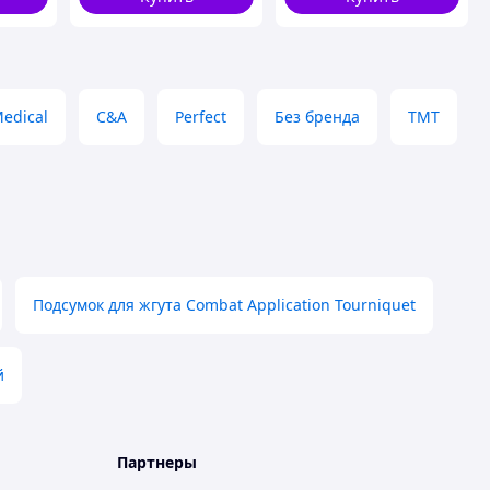
инний
ножницы EMT олива
ВТ5411
edical
C&A
Perfect
Без бренда
TMT
Подсумок для жгута Combat Application Tourniquet
й
Партнеры