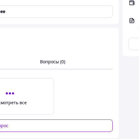
H-TOURNIQUET)
ее
А, ПРЕВОСХОДЯЩИЕ АНАЛОГИ
Вопросы (0)
смотреть все
 способна выдерживать экстремальные
прос