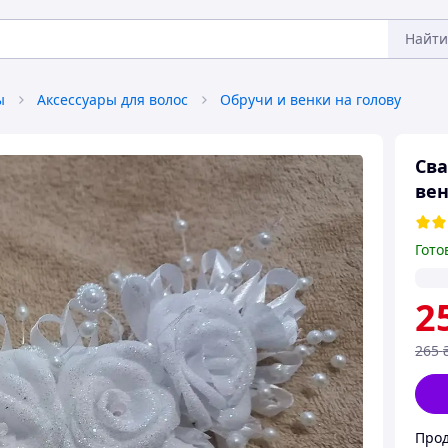
Найти
ы
Аксессуары для волос
Обручи и венки на голову
Сва
вен
Гото
2
265
Прод