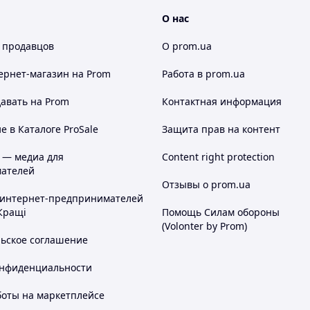
О нас
 продавцов
О prom.ua
ернет-магазин
на Prom
Работа в prom.ua
авать на Prom
Контактная информация
 в Каталоге ProSale
Защита прав на контент
 — медиа для
Content right protection
ателей
Отзывы о prom.ua
 интернет-предпринимателей
Кращі
Помощь Силам обороны
(Volonter by Prom)
льское соглашение
онфиденциальности
боты на маркетплейсе