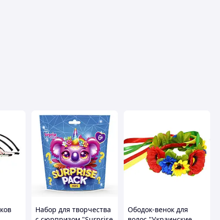
ков
Набор для творчества
Ободок-венок для
с сюрпризом "Surprise
волос "Украинские