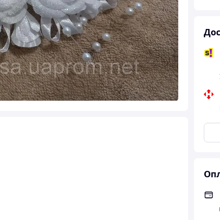
Дос
Опл