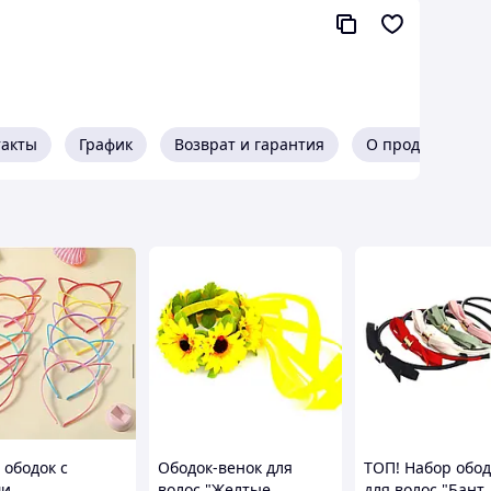
, проволока, акрил
Мирного неба !!!
такты
График
Возврат и гарантия
О продавце
 ободок с
Ободок-венок для
ТОП! Набор обод
ми
волос "Желтые
для волос "Бант