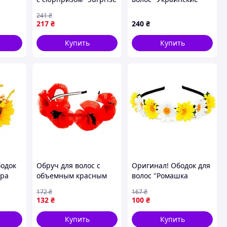
69, 6
Pack Mini 5" VT8040-05
цветы" 0205-007
241
₴
цветочный обруч-Sara
разноцветные ленты
217
₴
240
₴
Купить
Купить
бодок
Обруч для волос с
Оригинал! Ободок для
ера
объемным красным
волос "Ромашка
 -
маком 0206-761
желто-белая" 0206-
172
₴
167
₴
ХІТМАРТ Kids
147-2 металлический
132
₴
100
₴
обруч - Высшее
качество!
Купить
Купить