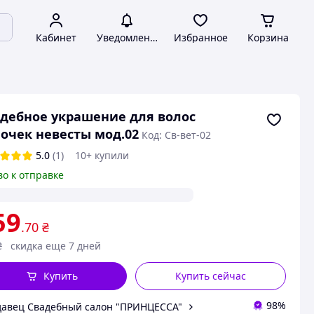
Кабинет
Уведомления
Избранное
Корзина
дебное украшение для волос
очек невесты мод.02
Код: Св-вет-02
5.0
(1)
10+ купили
во к отправке
59
.70
₴
₴
скидка еще 7 дней
Купить
Купить сейчас
98%
авец Свадебный салон "ПРИНЦЕССА"