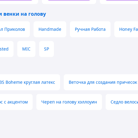
для пары
и венки на голову
л Приколов
Handmade
Ручная Работа
Honey Fa
asted
MIC
SP
BS Boheme круглая латекс
Веточка для создания причесок
ос с акцентом
Череп на голову хэллоуин
Седло велос