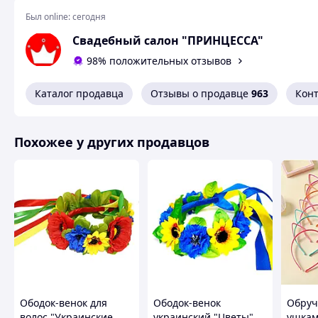
Был online:
сегодня
Материал - тафта, атлас
Свадебный салон "ПРИНЦЕССА"
98% положительных отзывов
Приятных покупок и 
Каталог продавца
Отзывы о продавце
963
Кон
Похожие товары по характеристикам
Похожее у других продавцов
Ободок-венок для
Ободок-венок
Обруч
волос "Украинские
украинский "Цветы"
ушка