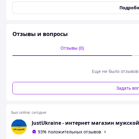
Сезон
Весна/Лето
Подробн
Цвет
Белый
Материал верха
Комбинированный
Материал подошвы
Пена
Отзывы и вопросы
Материал подкладки
Текстиль
Стиль
Повседневный
Отзывы (0)
Вид стельки
Амортизированная
Застежка
Шнуровка
Еще не было отзывов
Влагозащита
Да
Водоотталкивающая пропитка
Да
Задать во
Маслоотталкивающая пропитка
Да
Усиливающие накладки
Да
Антискользящая подошва
Да
Был online:
сегодня
Состояние
Новое
JustUkraine - интернет магазин мужско
Перфорация
Да
93% положительных отзывов
Дополнительные характеристики