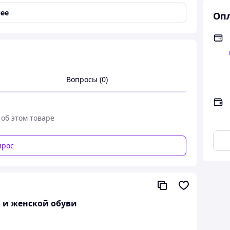
ее
Опл
Вопросы (0)
 об этом товаре
прос
й и женской обуви