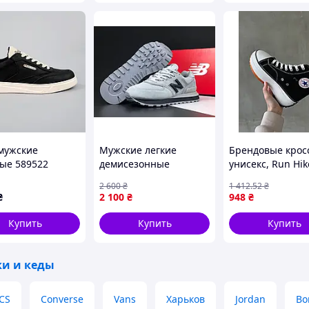
овый внешний вид!
!
ство размеров ограничено!
ачественные материалы и соответствие
мужские
Мужские легкие
Брендовые крос
рекламодателей использует общедоступные
ые 589522
демисезонные
унисекс, Run Hik
а их товара.
ые
кроссовки New
brand 36
2 600
₴
1 412
.52
₴
Balance 574
₴
2 100
₴
948
₴
натуральный замш
серые
Купить
Купить
Купить
ки и кеды
CS
Converse
Vans
Харьков
Jordan
Bo