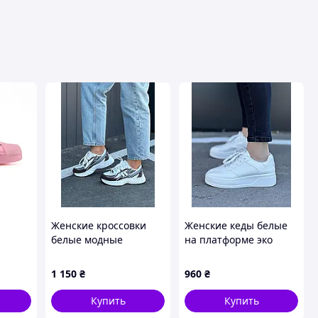
Женские кроссовки
Женские кеды белые
белые модные
на платформе эко
кожа
1 150
₴
960
₴
Купить
Купить