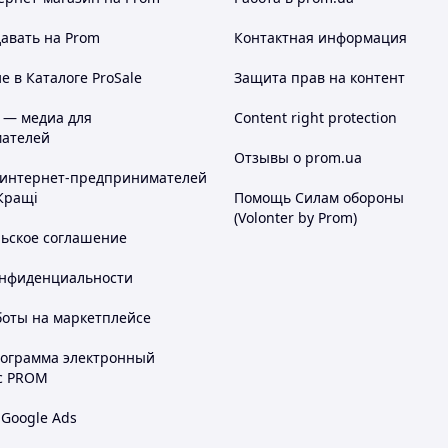
авать на Prom
Контактная информация
 в Каталоге ProSale
Защита прав на контент
 — медиа для
Content right protection
ателей
Отзывы о prom.ua
 интернет-предпринимателей
Кращі
Помощь Силам обороны
(Volonter by Prom)
льское соглашение
онфиденциальности
боты на маркетплейсе
рограмма электронный
с PROM
 Google Ads