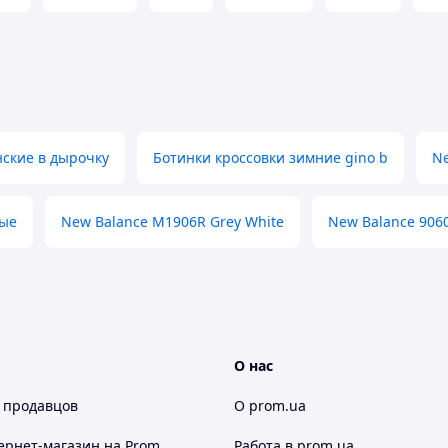
ские в дырочку
Ботинки кроссовки зимние gino b
Ne
вые
New Balance M1906R Grey White
New Balance 9060
О нас
 продавцов
О prom.ua
ернет-магазин
на Prom
Работа в prom.ua