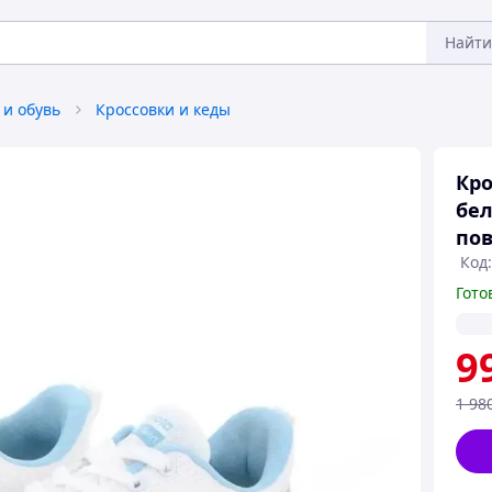
Найти
 и обувь
Кроссовки и кеды
Кро
бел
пов
Код:
Гото
9
1 98