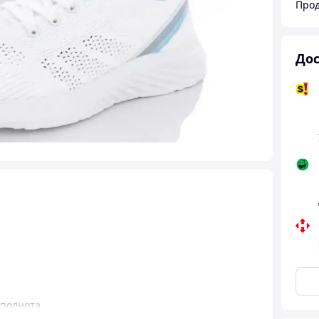
Дос
 полнота