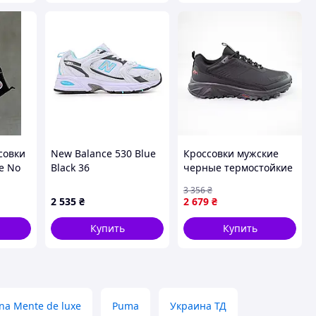
совки
New Balance 530 Blue
Кроссовки мужские
e No
Black 36
черные термостойкие
демисезонные
3 356
₴
спортивные Seli
2 535
₴
2 679
₴
Кросівки чоловічі
чорні термостійкі
Купить
Купить
демісезонні спортивні
na Mente de luxe
Puma
Украина ТД