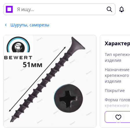
Шурупы, саморезы
Характе
Тип крепеж
изделия
Назначение
крепежного
изделия
Покрытие
Форма голо
крепежного
изделия
Вид шлица