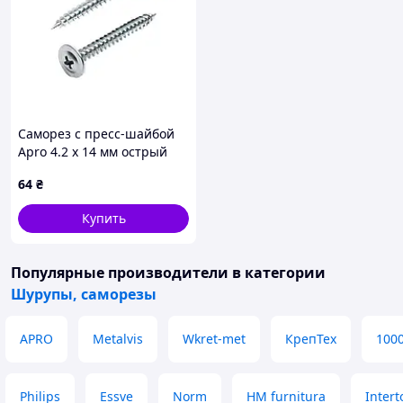
Саморез с пресс-шайбой
Apro 4.2 x 14 мм острый
(200 шт.) (10L4214-2)
64
₴
Купить
Популярные производители
в категории
Шурупы, саморезы
APRO
Metalvis
Wkret-met
КрепТех
100
Philips
Essve
Norm
HM furnitura
Intert