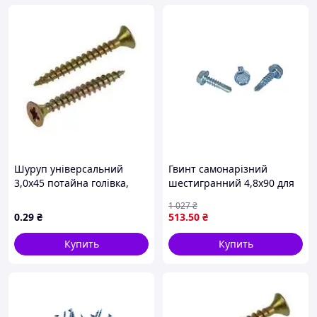
Шуруп універсальний
Гвинт самонарізний
3,0х45 потайна голівка,
шестигранний 4,8х90 для
повна різьба,
металу з свердлом 100шт
1 027
₴
оцинкований жовтий
ТМ КРЕПТЕХ
0
.29
₴
513
.50
₴
Купить
Купить