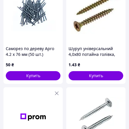
Саморез по дереву Apro
Шуруп універсальний
4.2 x 76 мм (50 шт.)
4,0х80 потайна голівка,
(FD42076)
повна різьба,
50
₴
1
.43
₴
оцинкований жовтий
Купить
Купить