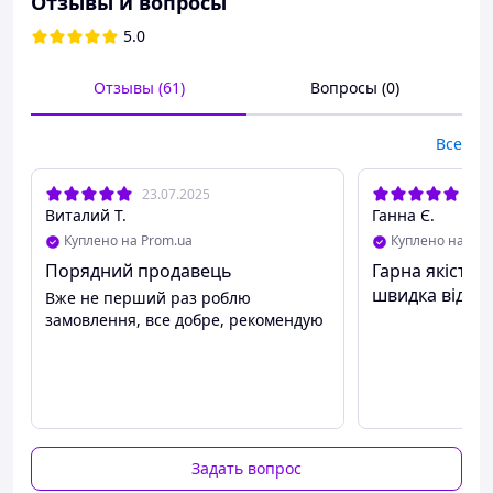
Отзывы и вопросы
5.0
Отзывы (61)
Вопросы (0)
Все
23.07.2025
13.
Виталий Т.
Ганна Є.
Куплено на Prom.ua
Куплено на Pro
Порядний продавець
Гарна якість,
швидка відпра
Вже не перший раз роблю
замовлення, все добре, рекомендую
Задать вопрос