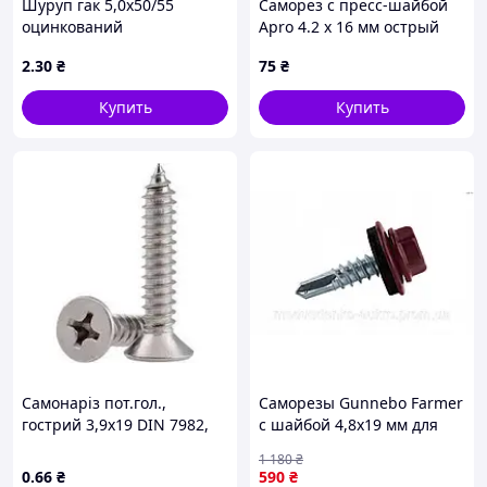
Шуруп гак 5,0х50/55
Саморез с пресс-шайбой
оцинкований
Apro 4.2 x 16 мм острый
(200 шт.) (10L4216-2)
2
.30
₴
75
₴
Купить
Купить
Самонаріз пот.гол.,
Саморезы Gunnebo Farmer
гострий 3,9х19 DIN 7982,
с шайбой 4,8x19 мм для
оцинкований
крепления вишнёвые 250
1 180
₴
шт
0
.66
₴
590
₴