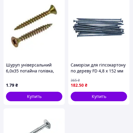
Шуруп універсальний
Саморізи для гіпсокартону
6,0х35 потайна голівка,
по дереву FD 4,8 х 152 мм
повна різьба,
50 шт для монтажу
365
₴
оцинкований жовтий
конструкцій і фіксації
1
.79
₴
182
.50
₴
Купить
Купить