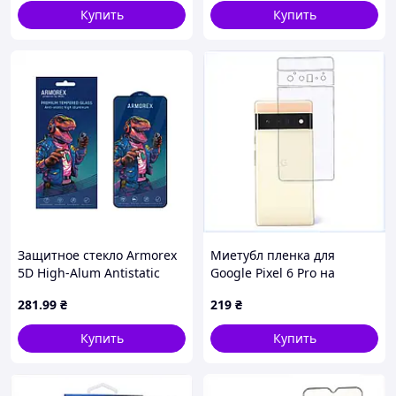
Купить
Купить
Защитное стекло Armorex
Миетубл пленка для
5D High-Alum Antistatic
Google Pixel 6 Pro на
iPhone 15 Pro Max Black
заднюю часть корпуса
281
.99
₴
219
₴
D10-2026
4A588622A
Купить
Купить