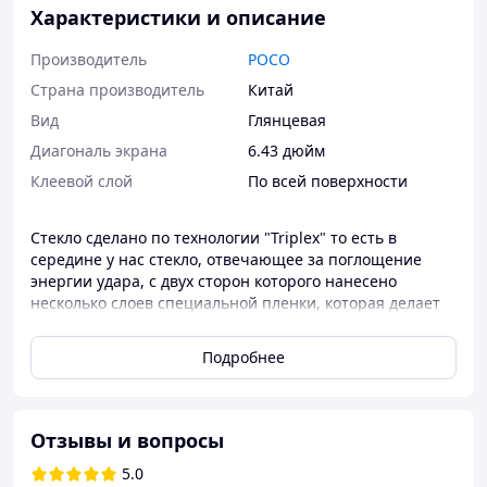
Характеристики и описание
Производитель
POCO
Страна производитель
Китай
Вид
Глянцевая
Диагональ экрана
6.43 дюйм
Клеевой слой
По всей поверхности
Стекло сделано по технологии "Triplex" то есть в
середине у нас стекло, отвечающее за поглощение
энергии удара, с двух сторон которого нанесено
несколько слоев специальной пленки, которая делает
стекло более устойчивым к мелким сколам и легким
повреждениям.
Подробнее
Толщина 0,28 мм.
Клеевой слой полностью покрывает обратную
сторону стекла.
Отзывы и вопросы
Стекло закалено, имеет твердость 9Н.
Олеофобное покрытие - присутствует.
5.0