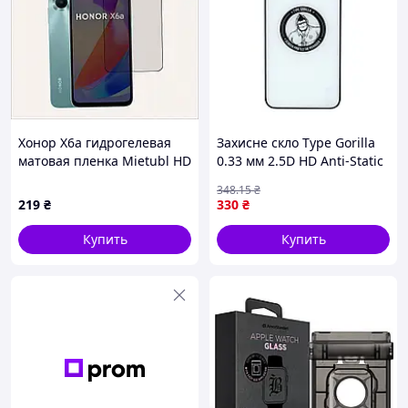
Хонор Х6а гидрогелевая
Захисне скло Type Gorilla
матовая пленка Mietubl HD
0.33 мм 2.5D HD Anti-Static
56CT919X3
PTJ1 для iPhone 13 Pro Max
348
.15
₴
Чорний (17012542)
219
₴
330
₴
Купить
Купить