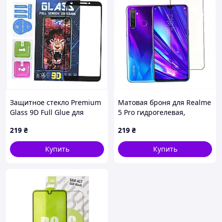
Защитное стекло Premium
Матовая броня для Realme
Glass 9D Full Glue для
5 Pro гидрогелевая,
Google Pixel 3A XL Black
3E1B68K509
219
₴
219
₴
4K859MA518
Купить
Купить