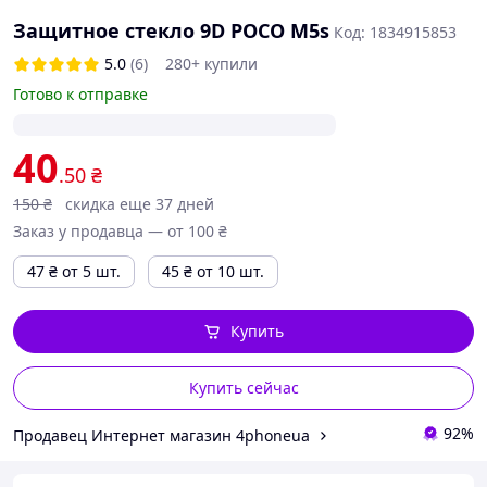
Защитное стекло 9D POCO M5s
Код: 1834915853
5.0
(6)
280+ купили
Готово к отправке
40
.50
₴
150
₴
скидка еще 37 дней
Заказ у продавца — от 100 ₴
47
₴
от 5 шт.
45
₴
от 10 шт.
Купить
Купить сейчас
92%
Продавец Интернет магазин 4phoneua