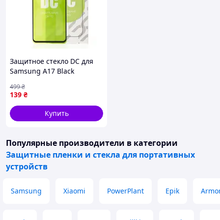
Защитное стекло DC для
Samsung A17 Black
499
₴
139
₴
Купить
Популярные производители
в категории
Защитные пленки и стекла для портативных
устройств
Samsung
Xiaomi
PowerPlant
Epik
Armor