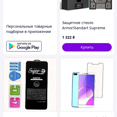
Защитное стекло
Персональные товарные
ArmorStandart Supreme
подборки в приложении
Black Icon EZ для Apple
1 322
₴
Watch Series 9/8/7 41 mm
(ARM91476) PTR
Купить