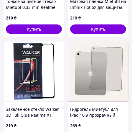
Тонкое защитное стекло
Матовая пленка Mietubl на
Mietubl 0.33 mm Realme
Infinix Hot 6X для защиты
C17, M6E394039
глаз 51P608C95
219
₴
219
₴
Купить
Купить
Закаленное стекло Walker
Гидрогель Миетубл для
3D Full Glue Realme XT
iPad 10.9 прозрачный
Black, 6995AB64X8
глянец на корпус
219
₴
269
₴
P818P890C