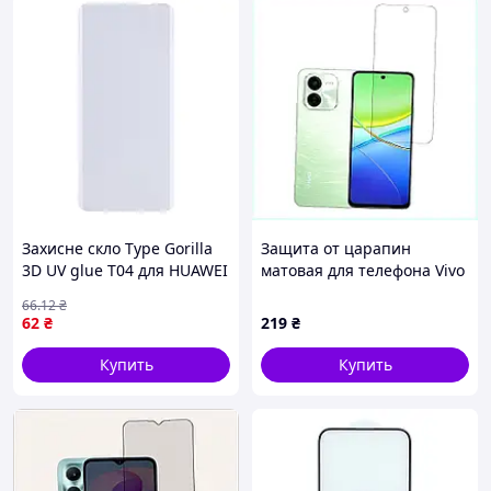
Захисне скло Type Gorilla
Защита от царапин
3D UV glue T04 для HUAWEI
матовая для телефона Vivo
Honor 50 Pro Прозорий
Y200 Plus, 353A6909XB
66
.12
₴
(17012449)
62
₴
219
₴
Купить
Купить