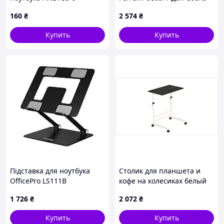
вентилируемой сетчатой
Кембра 16мм ДСП
160
₴
2 574
₴
поверхностью черный
651B60P36
OM227
Купить
Купить
Підставка для ноутбука
Столик для планшета и
OfficePro LS111B
кофе на колесиках белый
65T16KT085
1 726
₴
2 072
₴
Купить
Купить