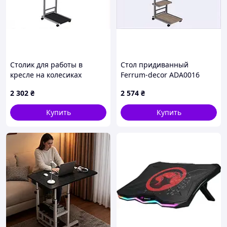
Столик для работы в
Стол придиванный
кресле на колесиках
Ferrum-decor ADA0016
регулируемый 65AA1C6071
регулируемый серый,
2 302
₴
2 574
₴
K65160XB49
Купить
Купить