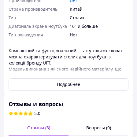
Производитель
UFT
Страна производитель
Китай
Тип
Столик
Диагональ экрана ноутбука
16" и больше
Тип охлаждения
Нет
Компактний та функціональний – так у кількох словах
можна охарактеризувати столик для ноутбука із
колекції бренду UFT.
Модель виконана з якісного надійного матеріалу, що
відрізняється високою зносостійкістю та довговічністю.
До того ж вона цілком екологічна та безпечна для
Подробнее
здоров'я. Виріб стане ідеальним варіантом для спальні,
вітальні та робочого кабінету. Завдяки компактним
розмірам, цей предмет меблів чудово розміститься на
Отзывы и вопросы
невеликій площі, заощаджуючи вільний простір.
Універсальний колір та сучасний дизайн дозволять
5.0
органічно вписати стіл в інтер'єр.
Отзывы (3)
Вопросы (0)
Особливості: