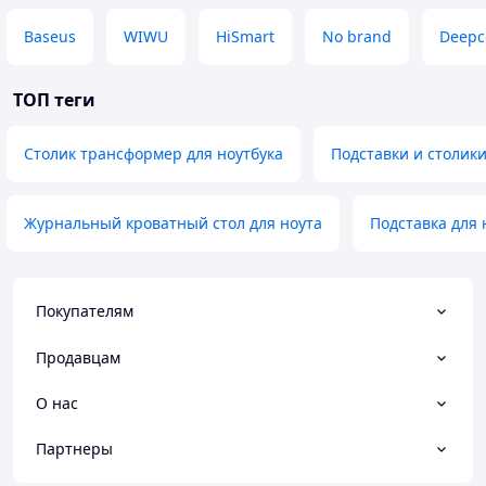
Baseus
WIWU
HiSmart
No brand
Deepc
ТОП теги
Столик трансформер для ноутбука
Подставки и столики
Журнальный кроватный стол для ноута
Подставка для 
Покупателям
Продавцам
О нас
Партнеры