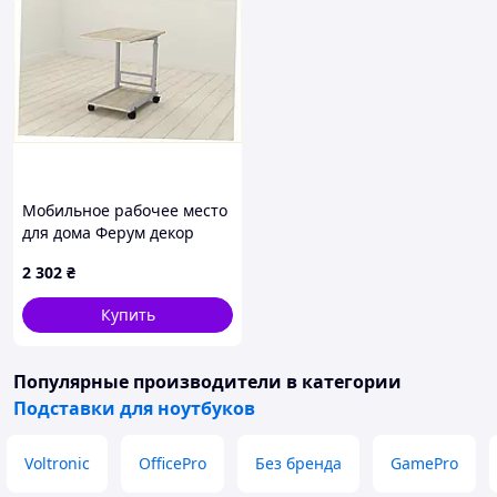
Мобильное рабочее место
для дома Ферум декор
60х40 H6516072C
2 302
₴
Купить
Популярные производители
в категории
Подставки для ноутбуков
Voltronic
OfficePro
Без бренда
GamePro