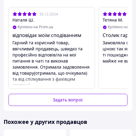
-Прогумовані ніжки;
- Проріз для планшету;
30.12.2024
20.
Розмір: 60х 40х 4 см
Наталя Ш.
Тетяна М.
Максимальна висота: 25.5 см
Вага: 2.5 кг
Куплено на Prom.ua
Куплено на Pro
відповідає моїм сподіванням
Столик гарни
Гарний та корисний товар,
Замовляла стол
ввічливий продавець, швидко та
ціною так як м
професійно відповів/ла на мої
ті пошкодження 
питання в чаті та виконав
майже не видно
замовлення. Отримала задоволення
від товару(отримала, що очікувала)
та від спілкування з фахівцем
компанії
Преимущества
столик як столик, гарний колір, що
Задать вопрос
пасує моєму інтер'єру
Недостатки
деякі подряпини, але товар був на
Похожее у других продавцов
оцінці, про що продавець і
попередив