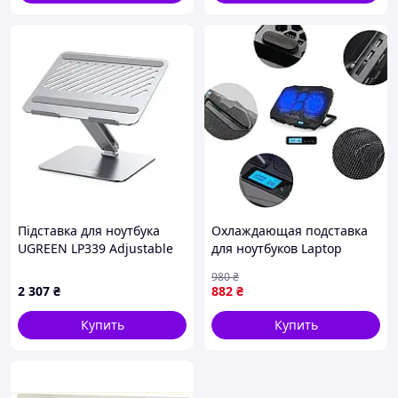
Підставка для ноутбука
Охлаждающая подставка
UGREEN LP339 Adjustable
для ноутбуков Laptop
Laptop Stand (Silver)(UGR-
Cooler S18
980
₴
40291)
2 307
₴
882
₴
Купить
Купить