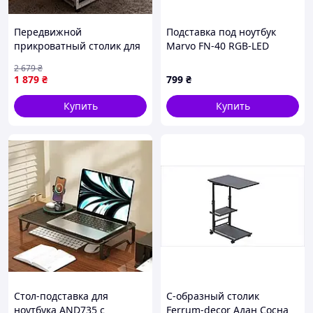
Передвижной
Подставка под ноутбук
прикроватный столик для
Marvo FN-40 RGB-LED
ноутбука 80х40 см черный
2 679
₴
/ Приставной стол на
1 879
₴
799
₴
колесиках
Купить
Купить
Стол-подставка для
С-образный столик
ноутбука AND735 с
Ferrum-decor Адан Сосна