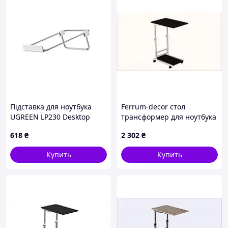
Підставка для ноутбука
Ferrum-decor стол
UGREEN LP230 Desktop
трансформер для ноутбука
Laptop Stand (Silver)(UGR-
60х40, H6516E0A64
618
₴
2 302
₴
80348)
Купить
Купить