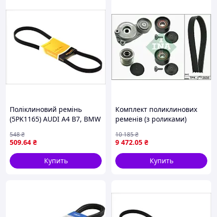
Поліклиновий ремінь
Комплект поликлинових
(5PK1165) AUDI A4 B7, BMW
ременів (з роликами)
7 (E32), 8 (E31), CITROEN
MERCEDES C T-MODEL
548
₴
10 185
₴
XM, FIAT PALIO, SIENA,
(S203), C T-MODEL (S204), C
509
.64
₴
9 472
.05
₴
FORD USA PROBE II, HONDA
(W203), C (W204), CLK
JAZZ II,
(A209), CLK
Купить
Купить