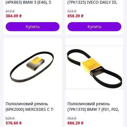
(4PK863) BMW 3 (E46), 5
(7PK1325) IVECO DAILY III,
(E39), 5 (E60), 7 (E65, E66,
DAILY IV, DAILY V, DAILY VI,
413
₴
923
₴
E67), X3 (E83), X5 (E53), Z4
MERCEDES MARCO POLO
384
.09
₴
858
.39
₴
(E85) 2.2-3.0D 01.00-03.10
CAMPER (W447), VITO
MIXTO (DOUBLE
Купить
Купить
Поліклиновий ремінь
Поліклиновий ремінь
(6PK2000) MERCEDES C T-
(7PK1370) BMW 7 (F01, F02,
MODEL (S204), C (W204),
F03, F04), X5 (E70), TOYOTA
620
₴
953
₴
CLS (C218), CLS SHOOTING
AURIS, AVENSIS, COROLLA,
576
.60
₴
886
.29
₴
BRAKE (X218), E (A207), E
RAV 4 III, RAV 4 IV, VERSO