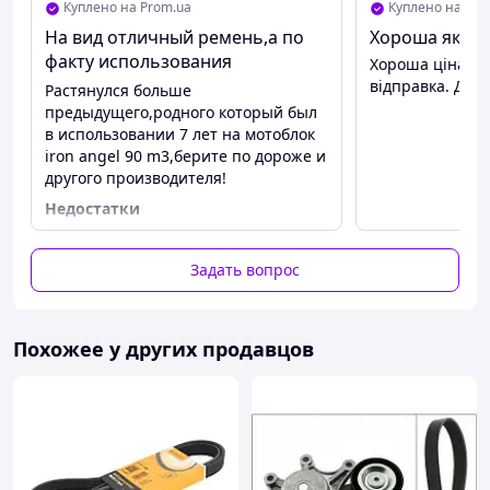
Куплено на Prom.ua
Куплено на Pro
На вид отличный ремень,а по
Хороша якість
факту использования
Хороша ціна, як
растянулся !
відправка. Дяк
Растянулся больше
предыдущего,родного который был
в использовании 7 лет на мотоблок
iron angel 90 m3,берите по дороже и
другого производителя!
Недостатки
Растянулся при первом
использовании!
Задать вопрос
Похожее у других продавцов