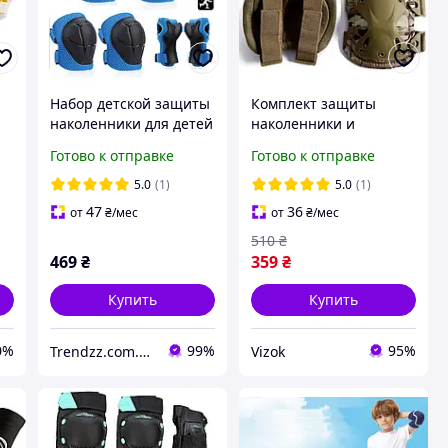
я
Набор детской защиты
Комплект защиты
наколенники для детей
наколенники и
3-1 лет Guard kinder
налокотники 4 шт,
Готово к отправке
Готово к отправке
налокотники
регулируемые, для
наладонники защита
локтей и колен,
5.0
(1)
5.0
(1)
для рук Синие
военные
47
36
от
₴
/мес
от
₴
/мес
510
₴
469
₴
359
₴
Купить
Купить
0%
99%
95%
Trendzz.com.ua
Vizok