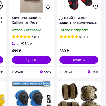
ты
Комплект защиты
Детский комплект
ей
Californian Fever
защиты (наколенники,
размер L, Набор
налокотники, защита
Готово к отправке
Готово к отправке
наколенников и
запястий) Черный
налокотников для
5.0
(1)
5.0
(1)
спорта
70
от
₴
/мес
699
₴
380
₴
Купить
Купить
9%
99%
94%
FixWell
Juliet-ka