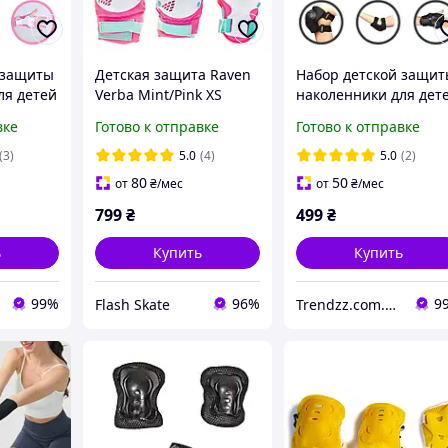
 защиты
Детская защита Raven
Набор детской защи
ля детей
Verba Mint/Pink XS
наколенники для дет
inder
(kn101)
3-9 лет Guard kinder
вке
Готово к отправке
Готово к отправке
налокотники
защита
наладонники защита
(3)
5.0
(4)
5.0
(2)
ый
для рук Черные
80
50
от
₴
/мес
от
₴
/мес
799
₴
499
₴
ь
Купить
Купить
99%
96%
9
Flash Skate
Trendzz.com.ua