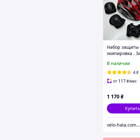
Набор защиты
экипировка . 
детская для ро
В наличии
Шлем наколен
налокотники п
4.8
)
117
от
₴
/мес
1 170
₴
Купит
velo-hata.com.ua Магазин товарів для активного спорту та відпочинку