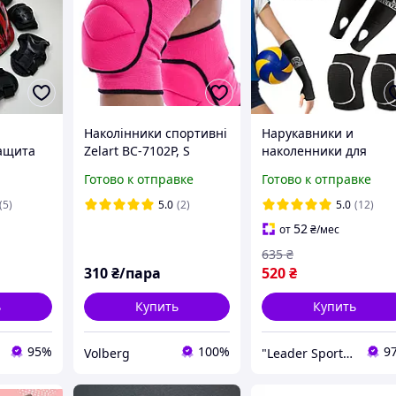
Наколінники спортивні
Нарукавники и
Защита
Zelart BC-7102P, S
наколенники для
ликов (
волейбола детские и
Готово к отправке
Готово к отправке
ники
подростковые
ерчатки
комплект
(5)
5.0
(2)
5.0
(12)
52
от
₴
/мес
635
₴
310
₴/пара
520
₴
ь
Купить
Купить
95%
100%
9
Volberg
"Leader Sport" - интернет-магазин спортивных товаров