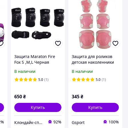
Защита Maraton Fire
Защита для роликов
Fox S ,M,L Черная
детская наколенники
налокотники перчатки
В наличии
В наличии
Zelart SK-2019 цвет
розовый:- Gsport
5.0
(1)
5.0
(1)
650
₴
345
₴
Купить
Купить
2%
92%
100%
Клондайк-спорт
Gsport