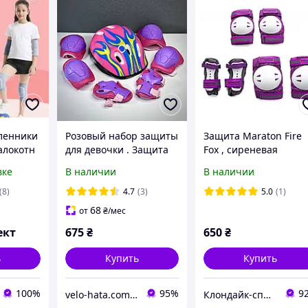
ленники
Розовый набор защиты
Защита Maraton Fire
алокотн
для девочки . Защита
Fox , сиреневая
а,
детская для роликов (
вке
В наличии
В наличии
а и
Шлем наколенники
налокотники перчатки
(8)
4.7
(3)
5.0
(1)
)
68
от
₴
/мес
ект
675
₴
650
₴
ь
Купить
Купить
100%
95%
9
velo-hata.com.ua Магазин товарів для активного спорту та відпочинку
Клондайк-спорт