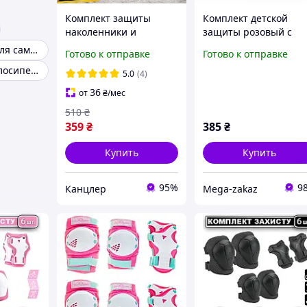
Комплект защиты
Комплект детской
наколенники и
защиты розовый с
налокотники 4 шт
шлемом фроузен 3в1
Наколенники для самоката
Готово к отправке
Готово к отправке
Eagle KN-04,
SP-Sport 8818-1:
Защита для велосипеда для детей
регулируемые, для
наколенники +
5.0
(4)
локтей и колен,
налокотники +
36
от
₴
/мес
военные
перчатки + шлем
510
₴
359
₴
385
₴
Купить
Купить
95%
9
Канцлер
Mega-zakaz