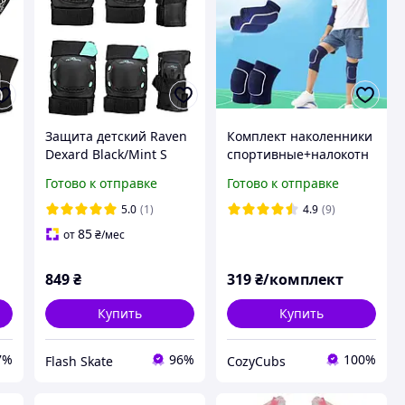
Защита детский Raven
Комплект наколенники
Dexard Black/Mint S
спортивные+налокотн
(zh257)
ики для футбола,
Готово к отправке
Готово к отправке
волейбола, бега и
других видов спорта.
5.0
(1)
4.9
(9)
Синий М
85
от
₴
/мес
849
₴
319
₴/комплект
Купить
Купить
7%
96%
100%
Flash Skate
CozyCubs