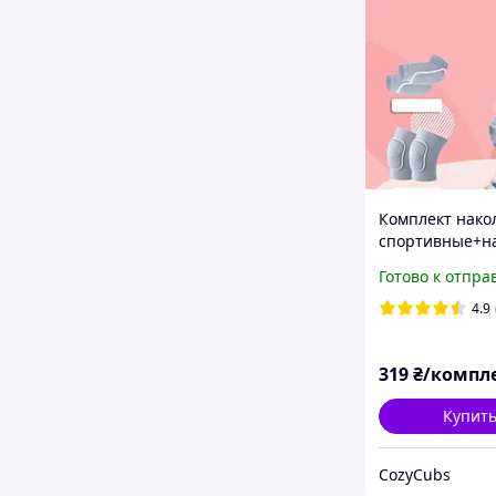
Комплект нако
спортивные+н
ики для футбол
Готово к отпра
волейбола, бег
других видов
4.9
спорта.Серый
319
₴/компл
Купит
CozyCubs