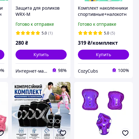
ки
Защита для роликов
Комплект наколенники
н
WRX-M
спортивные+налокотн
ики для футбола,
Готово к отправке
Готово к отправке
волейбола, бега и
других видов спорта.
5.0
(1)
5.0
(5)
Черный М
280
₴
319
₴/комплект
Купить
Купить
0%
98%
100%
Интернет-магазин спорттоваров "SprinterSport”
CozyCubs