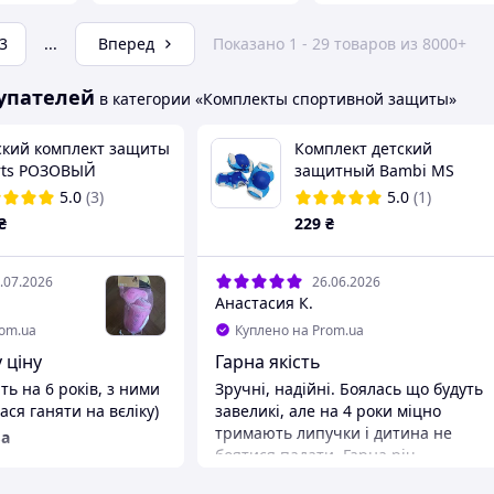
3
...
Вперед
Показано 1 - 29 товаров из 8000+
упателей
в категории «Комплекты спортивной защиты»
ский комплект защиты
Комплект детский
rts РОЗОВЫЙ
защитный Bambi MS
оленники,
0032-2 Blue наколенники,
5.0
(3)
5.0
(1)
окотники, защита
налокотники, запястья
₴
229
₴
ястей
.07.2026
26.06.2026
Анастасия К.
rom.ua
Куплено на Prom.ua
 ціну
Гарна якість
ть на 6 років, з ними
Зручні, надійні. Боялась що будуть
ся ганяти на вєліку)
завеликі, але на 4 роки міцно
тримають липучки і дитина не
а
боятися падати. Гарна річ
Преимущества