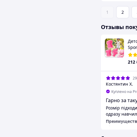
1
2
Отзывы пок
Дет
Spo
нак
нал
212
зап
29
Костянтин Х.
Куплено на P
Гарно за таку
Розмір підходи
одразу навчила
Преимуществ
Ціна
Недостатки