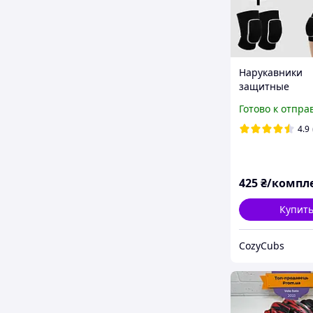
Нарукавники
защитные
волейбольные 
Готово к отпра
наколенники к
М/26 см
4.9
425
₴/компл
Купит
CozyCubs