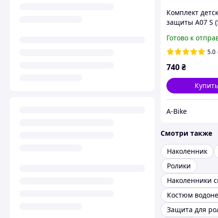
Комплект детс
защиты А07 S (
черно-красны
Готово к отпра
(G0000577)
5.0
740
₴
Купит
A-Bike
Смотри также
Наколенник
Ролики
Защита для ро