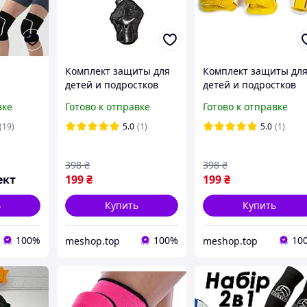
Комплект защиты для
Комплект защиты дл
детей и подростков
детей и подростков
+
Sport Series Чёрного
Sport Series Жёлтого
вке
Готово к отправке
Готово к отправке
омплект
цвета
цвета
(19)
5.0
(1)
5.0
(1)
398
₴
398
₴
ект
199
₴
199
₴
ь
Купить
Купить
100%
100%
10
meshop.top
meshop.top