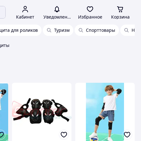
Кабинет
Уведомления
Избранное
Корзина
щита для роликов
Туризм
Спорттовары
Нак
щиты