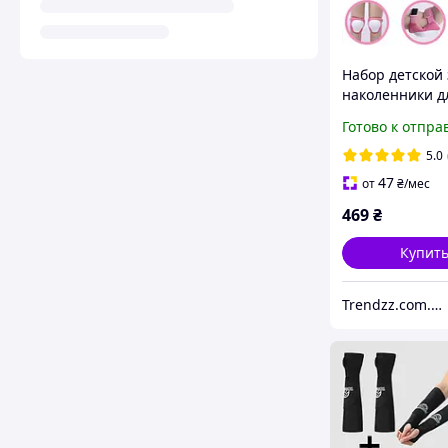
Набор детской
наколенники д
3-9 лет Guardk
Готово к отпра
налокотники
наладонники 
5.0
для рук Розов
47
от
₴
/мес
469
₴
Купит
Trendzz.com.ua