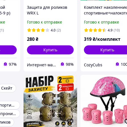
кой
Защита для роликов
Комплект наколенни
5-9 р)
WRX L
спортивные+налокот
й
ики для футбола,
вке
Готово к отправке
Готово к отправке
волейбола, бега и
других видов спорта.
(1)
4.0
(2)
4.9
(10)
Черный M
280
₴
319
₴/комплект
ь
Купить
Купить
97%
98%
10
Интернет-магазин спорттоваров "SprinterSport”
CozyCubs
Скейт
Наколенники спортивные
Костюм водонепроницаемый
ликов