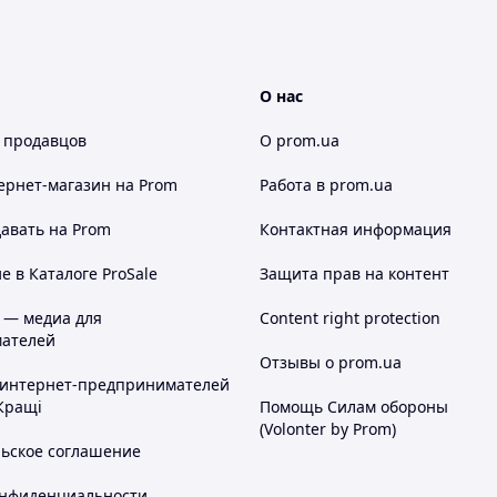
О нас
 продавцов
О prom.ua
ернет-магазин
на Prom
Работа в prom.ua
авать на Prom
Контактная информация
 в Каталоге ProSale
Защита прав на контент
 — медиа для
Content right protection
ателей
Отзывы о prom.ua
 интернет-предпринимателей
Кращі
Помощь Силам обороны
(Volonter by Prom)
льское соглашение
онфиденциальности