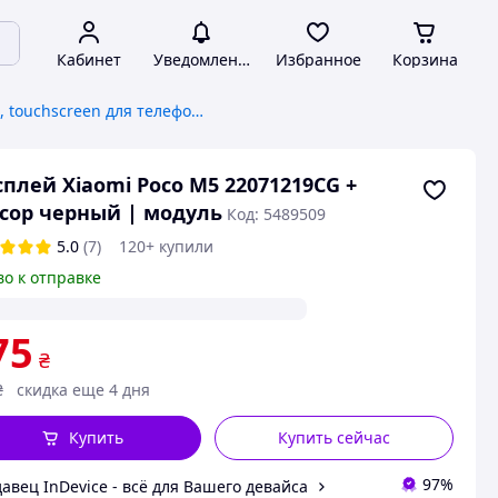
Кабинет
Уведомления
Избранное
Корзина
Дисплей, touchscreen для телефонов
плей Xiaomi Poco M5 22071219CG +
сор черный | модуль
Код: 5489509
5.0
(7)
120+ купили
во к отправке
75
₴
₴
скидка еще 4 дня
Купить
Купить сейчас
97%
авец InDevice - всё для Вашего девайса