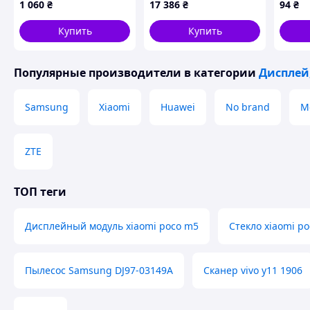
1 060
₴
17 386
₴
94
₴
чорний
Купить
Купить
Популярные производители
в категории
Дисплей,
Samsung
Xiaomi
Huawei
No brand
M
ZTE
ТОП теги
Дисплейный модуль xiaomi poco m5
Стекло xiaomi p
Пылесос Samsung DJ97-03149A
Сканер vivo y11 1906