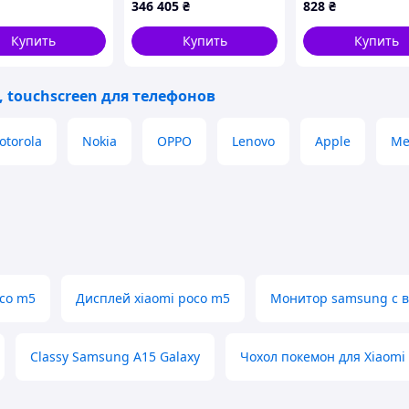
346 405
₴
828
₴
Купить
Купить
Купить
 touchscreen для телефонов
otorola
Nokia
OPPO
Lenovo
Apple
Me
oco m5
Дисплей xiaomi poco m5
Монитор samsung с 
Classy Samsung A15 Galaxy
Чохол покемон для Xiaomi 