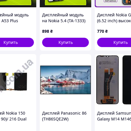
служба доставки.
центры, так как они предоставляют гарантию
ейный модуль
Дисплейный модуль
Дисплей Nokia 
вленные запчасти. Если деталь имеет дефект,
 A53 Plus
на Nokia 5.4 (TA-1333)
(6.52 inch) высок
е претензии по качеству направляются ему и
ый с
(черный с
качества (origina
дству.
898
₴
770
₴
рином), экран
тачскрином), экран
экран на Нокия 
ТЕ А53 Плюс
для Нокия 5.4
Купить
Купить
Купить
Вам компетентную консультацию:
по телефону,
 telegram
 соглашаетесь с данными условиями.
ей Nokia 150
Дисплей Panasonic 86
Дисплей Samsu
90)/ 216 Dual
(TH86SQE2W)
Galaxy M14 M146
RM-1187/ RM-
тачскрин (ориги
без сенсора
OEM CSOT)