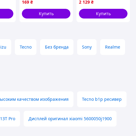
169
₴
2 129
₴
(Oled) Original Quality
Купить
Купить
izu
Tecno
Без бренда
Sony
Realme
высоким качеством изображения
Tecno b1p ресивер
13T Pro
Дисплей оригинал xiaomi 5600050j1900