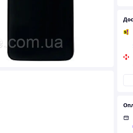
Дос
Опл