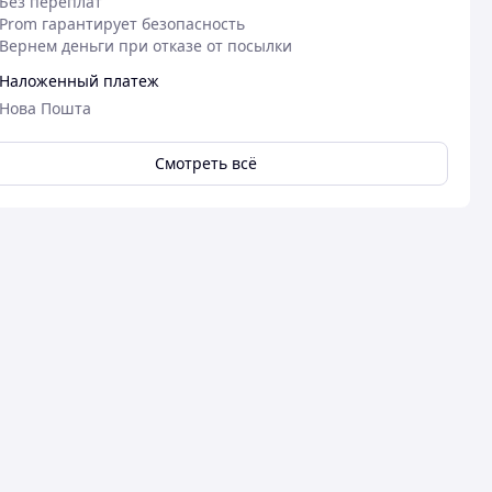
Без переплат
Prom гарантирует безопасность
Вернем деньги при отказе от посылки
Наложенный платеж
Нова Пошта
Смотреть всё
06.12.2024
31
Іван Ш.
Тетяна Ш.
Куплено на Prom.ua
Куплено на Pr
товар топ
Чудово