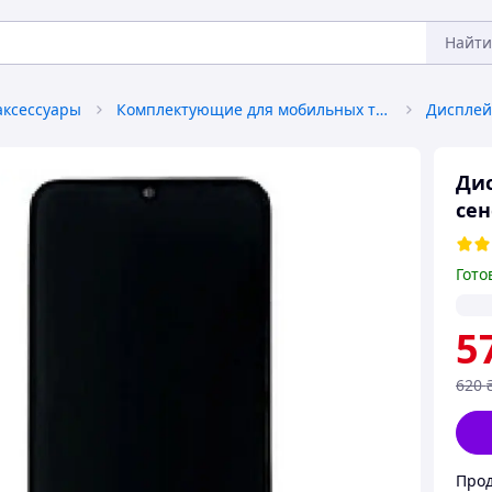
Найти
аксессуары
Комплектующие для мобильных телефонов
Дис
сен
Гото
5
620
Прод