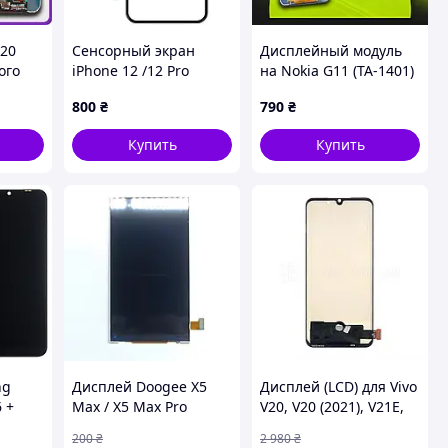
G20
Сенсорный экран
Дисплейный модуль
ого
iPhone 12 /12 Pro
на Nokia G11 (TA-1401)
l),
черный, без
(черный с
800
₴
790
₴
Г20
микросхемы, с OCA
тачскрином), экран
пленкой, оригинал
для Нокия Г11
Купить
Купить
G+OCA PRo
ng
Дисплей Doogee X5
Дисплей (LCD) для Vivo
 +
Max / X5 Max Pro
V20, V20 (2021), V21E,
нал
(Оригинал с разборки)
V23E, V23E 5G з
200
₴
2 980
₴
(Восстановлен)
тачскріном black