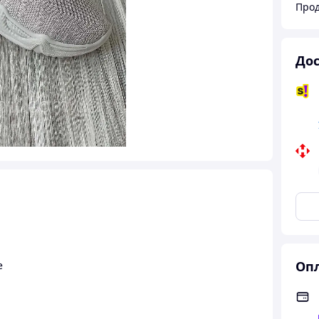
Дос
Опл
е