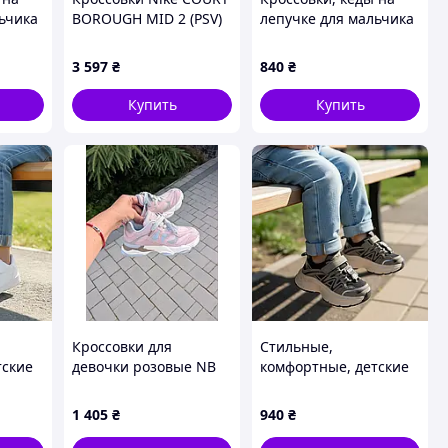
ьчика
BOROUGH MID 2 (PSV)
лепучке для мальчика
CD7783-110
очень легкие и
р 33-
удобные. Размер 26-31
3 597
₴
840
₴
Купить
Купить
Кроссовки для
Стильные,
тские
девочки розовые NB
комфортные, детские
 на
кроссовки, кеды на
льчика
липучке для мальчика
1 405
₴
940
₴
6
в РОЗМЕР: 23-28