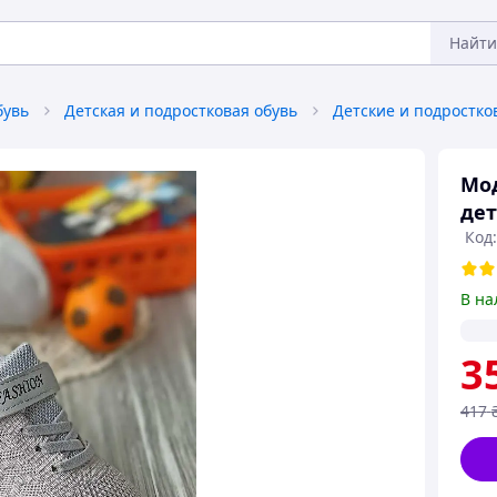
Найти
бувь
Детская и подростковая обувь
Мод
дет
Код
В на
3
417