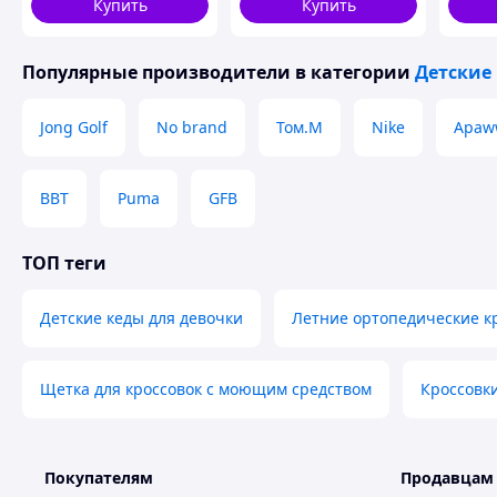
Купить
Купить
Популярные производители
в категории
Детские
Jong Golf
No brand
Том.М
Nike
Apaw
BBT
Puma
GFB
ТОП теги
Детские кеды для девочки
Летние ортопедические к
Щетка для кроссовок с моющим средством
Кроссовк
Покупателям
Продавцам