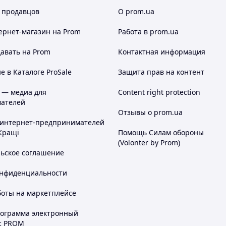
 продавцов
О prom.ua
ернет-магазин
на Prom
Работа в prom.ua
авать на Prom
Контактная информация
 в Каталоге ProSale
Защита прав на контент
 — медиа для
Content right protection
ателей
Отзывы о prom.ua
 интернет-предпринимателей
Кращі
Помощь Силам обороны
(Volonter by Prom)
льское соглашение
онфиденциальности
боты на маркетплейсе
рограмма электронный
с PROM