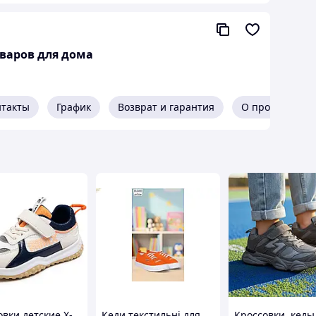
оваров для дома
нтакты
График
Возврат и гарантия
О продавце
овки детские X-
Кеди текстильні для
Кроссовки, кеды