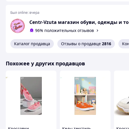
35 - 20.2 см
36 - 21 см
Был online:
вчера
Centr-Vzuta магазин обуви, одежды и т
Похожие товары по характеристикам
96% положительных отзывов
Каталог продавца
Отзывы о продавце
2816
Ко
Похожее у других продавцов
Кроссовки
Кеды текстиль
Кросс