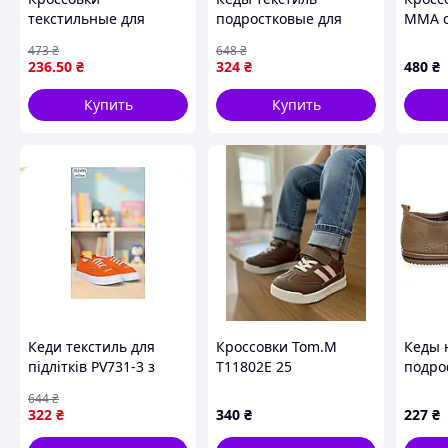
текстильные для
подростковые для
MMA с
подростков F6358-1
активного отдыха и
синим
473
₴
648
₴
удобная обувь для
повседневной носки с
Разме
236
.50
₴
324
₴
480
₴
активного отдыха и
резиновой подошвой
прогулок
Купить
Купить
Кеди текстиль для
Кроссовки Tom.M
Кеды 
підлітків PV731-3 з
T11802E 25
подро
гумовою підошвою
OB-41
644
₴
для щоденного
цвета
322
₴
340
₴
227
₴
носіння та активного
відпочинку