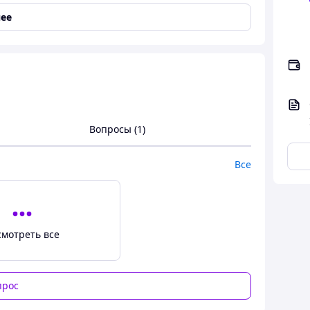
ее
Вопросы (1)
Все
й спортом и прогулок по городу.
дорожим каждым клиентом!
смотреть все
прос