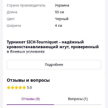
Страна производитель
Украина
Длина
93 см
Цвет
Черный
Ширина
4 см
Турникет SICH-Tourniquet – надёжный
кровоостанавливающий жгут, проверенный
в боевых условиях
Кровоостанавливающий жгут
SICH-Tourniquet
–
Подробнее
это ваш лучший выбор для остановки массивных
кровотечений в любых экстремальных условиях.
Благодаря запатентованной украинской
Отзывы и вопросы
разработке, турникет работает даже в самых
сложных погодных условиях – мокрым, грязным,
5.0
заснеженным, при морозах или жаре. Он легко
накладывается одной рукой и выдерживает
Отзывы (4)
Вопросы (1)
экстремальные нагрузки, что делает его
незаменимым инструментом в военных и