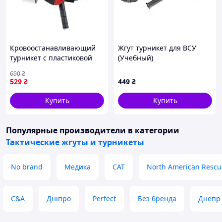
Кровоостанавливающий
Жгут турникет для ВСУ
турникет с пластиковой
(Учебный)
палочкой и липучкой
690
₴
38х95 см CAT
529
₴
449
₴
CombatApplicationTourniquet
Adver Кровоспинний
Купить
Купить
Популярные производители
в категории
Тактические жгуты и турникеты
No brand
Медика
CAT
North American Rescu
C&A
Дніпро
Perfect
Без бренда
Днепр