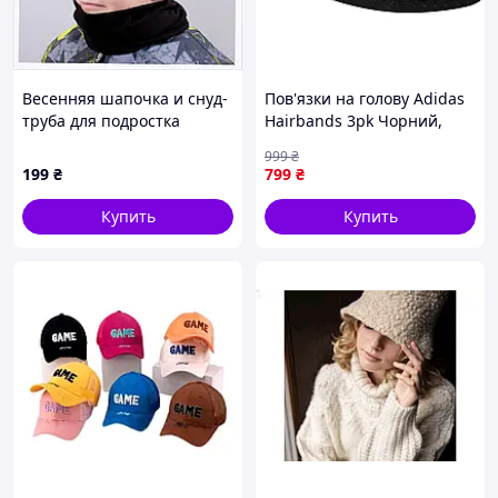
Весенняя шапочка и снуд-
Пов'язки на голову Adidas
труба для подростка
Hairbands 3pk Чорний,
KANTA, 648X95A66
Сірий, Білий 58-60 (IY7788
999
₴
58-60)
199
₴
799
₴
Купить
Купить