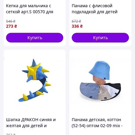
Кепка для мальчика с
Панама с флисовой
сеткой арт.S 00570 для
подкладкой для детей
защиты от солнца и
песочного цвета арт.7127
546
₴
672
₴
комфортного ношения в
ТМ Glory Kids для защиты
273
₴
336
₴
летнее время
от солнца
Купить
Купить
Шапка ДРАКОН синяя и
Панама детская, коттон
желтая для детей и
(52-54) оптом 02-09 mix -
взрослых теплая зимняя
P142923