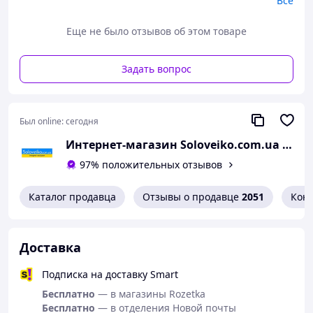
Все
Soloveiko.com.ua – выгодный опт/крупный опт, самые
низкие цены в Украине на одежду, нижнее белье,
Еще не было отзывов об этом товаре
аксессуары и товары для дома.
Задать вопрос
Был online:
сегодня
Интернет-магазин Soloveiko.com.ua - одежда и обувь для всей семьи, Украина
97% положительных отзывов
Каталог продавца
Отзывы о продавце
2051
Кон
Доставка
Подписка на доставку Smart
Бесплатно
— в магазины Rozetka
Бесплатно
— в отделения Новой почты