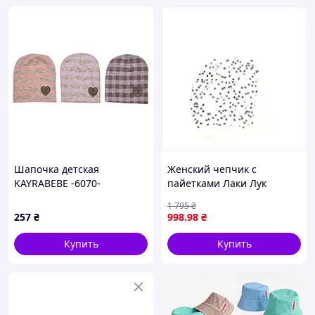
Шапочка детская
Женский чепчик с
KAYRABEBE -6070-
пайетками Лаки Лук
зимний вариант
1 795
₴
879K5H581
257
₴
998
.98
₴
Купить
Купить