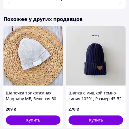
Похожее у других продавцов
Шапочка трикотажная
Шапка с мишкой темно-
Magbaby МВ, бежевая 50-
синяя 10291, Размер 45-52
54
209
₴
270
₴
Купить
Купить