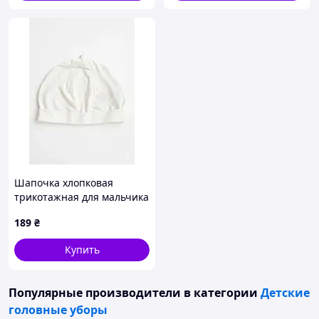
Шапочка хлопковая
трикотажная для мальчика
Disney LYCRA® 412735
189
₴
обхват 48-50 (86-92 см)
Белый
Купить
Популярные производители
в категории
Детские
головные уборы