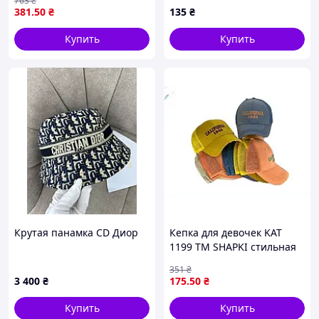
763
₴
головная одежда
381
.50
₴
135
₴
Купить
Купить
Крутая панамка CD Диор
Кепка для девочек KAT
1199 ТМ SHAPKI стильная
головной убор для защиты
351
₴
от солнца и модного
3 400
₴
175
.50
₴
образа
Купить
Купить