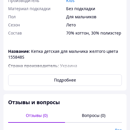
Производитель
Kids
Материал подкладки
Без подкладки
Пол
Для мальчиков
Сезон
Лето
Состав
70% коттон, 30% полиэстер
Название:
Кепка детская для мальчика желтого цвета
155848S
Страна производитель:
Украина
Производитель:
Kids
Подробнее
Категория:
Для детей
Отзывы и вопросы
Фактические замеры могут отличаться на +/- 2 см
Отзывы (0)
Вопросы (0)
Размер головного убора
50 см
Регулировка размера
Да