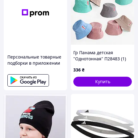
Гр Панама детская
Персональные товарные
"Однотонная" П28483 (1)
подборки в приложении
размер 50 "Bimbo"
336
₴
Купить